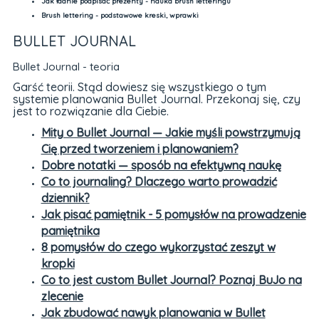
Jak ładnie podpisać prezenty - nauka brush letteringu
Brush lettering - podstawowe kreski, wprawki
BULLET JOURNAL
Bullet Journal - teoria
Garść teorii. Stąd dowiesz się wszystkiego o tym
systemie planowania Bullet Journal. Przekonaj się, czy
jest to rozwiązanie dla Ciebie.
Mity o Bullet Journal — Jakie myśli powstrzymują
Cię przed tworzeniem i planowaniem?
Dobre notatki — sposób na efektywną naukę
Co to journaling? Dlaczego warto prowadzić
dziennik?
Jak pisać pamiętnik - 5 pomysłów na prowadzenie
pamiętnika
8 pomysłów do czego wykorzystać zeszyt w
kropki
Co to jest custom Bullet Journal? Poznaj BuJo na
zlecenie
Jak zbudować nawyk planowania w Bullet