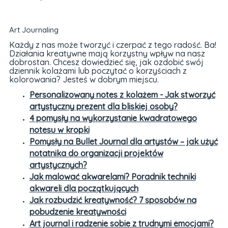
Art Journaling
Każdy z nas może tworzyć i czerpać z tego radość. Ba!
Działania kreatywne mają korzystny wpływ na nasz
dobrostan. Chcesz dowiedzieć się, jak ozdobić swój
dziennik kolażami lub poczytać o korzyściach z
kolorowania? Jesteś w dobrym miejscu.
Personalizowany notes z kolażem - Jak stworzyć
artystyczny prezent dla bliskiej osoby?
4 pomysły na wykorzystanie kwadratowego
notesu w kropki
Pomysły na Bullet Journal dla artystów – jak użyć
notatnika do organizacji projektów
artystycznych?
Jak malować akwarelami? Poradnik techniki
akwareli dla początkujących
Jak rozbudzić kreatywność? 7 sposobów na
pobudzenie kreatywności
Art journal i radzenie sobie z trudnymi emocjami?