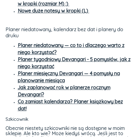
w kropki (rozmiar M) :)
Nowe duże notesy w kropki (L)
Planer niedatowany, kalendarz bez dat i planery do
druku
Planer niedatowany — co to i dlaczego warto z
niego korzystać?
Planer tygodniowy Devangari - 5 pomysłów, jak z
niego korzystać
Planer miesięczny Devangari — 4 pomysły na
planowanie miesiąca
Jak zaplanować rok w planerze rocznym
Devangari?
Co zamiast kalendarza? Planer książkowy bez
dat!
Szkicownik
Obecnie niestety szkicowniki nie są dostępne w moim
sklepie. Ale kto wie? Może kiedyś wrócą. Jeśli jest to