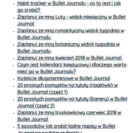
Habit tracker w Bullet Journalu - co to jest i jak
go zrobić?
Zaplanuj ze mną Luty - widok miesięczny w Bullet
Journal
Zaplanuj ze mną romantyczny widok tygodnia w
Bullet Journalu
Zaplanuj ze mną botaniczny widok tygodnia w
Bullet Journalu
Zaplanuj ze mną kwiecień 2018 w Bullet Journal
Czym jest kalendarz księżycowy i dlaczego warto
mieć go w Bullet Journalu?
Kolekcje długoterminowe w Bullet Journal
20 prostych pomysłów na tytuły (nagłówki) w
Bullet Journal (część 1)
20 prostych pomysłów na tytuły (banery) w Bullet
Journal (część 2)
Zaplanuj ze mną truskawkowy czerwiec 2018 w
Bullet Journal
5 sposobów jak zrobić ładne napisy w Bullet