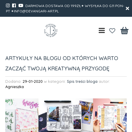
DARMOWA DOSTAWA OD 199ZŁ✦ WYSYŁKA DO G.11 PON-
PT ✦INFO@DEVANGARI-ART.PL
ARTYKUŁY NA BLOGU OD KTÓRYCH WARTO
ZACZĄĆ TWOJĄ KREATYWNĄ PRZYGODĘ
Dodano:
29-01-2020
w kategorii:
Spis treści bloga
autor:
Agnieszka