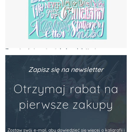
Zeszyt z ćwiczeniami do brush letteringu
Ze
PODSTAWY (alfabet, codzienne frazy)
Va
Producent:
Devangari Art
Pr
89,90 zł
34
Zapisz się na newsletter
Do Koszyka
Otrzymaj rabat na
pierwsze zakupy
Zostaw swój e-mail, aby dowiedzieć się więcej o kaligrafii i