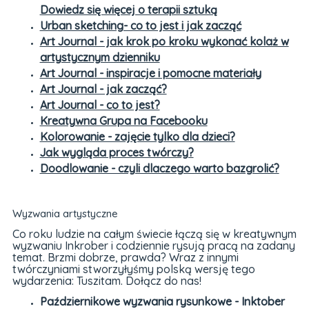
Dowiedz się więcej o terapii sztuką
Urban sketching- co to jest i jak zacząć
Art Journal - jak krok po kroku wykonać kolaż w
artystycznym dzienniku
Art Journal - inspiracje i pomocne materiały
Art Journal - jak zacząć?
Art Journal - co to jest?
Kreatywna Grupa na Facebooku
Kolorowanie - zajęcie tylko dla dzieci?
Jak wygląda proces twórczy?
Doodlowanie - czyli dlaczego warto bazgrolić?
Wyzwania artystyczne
Co roku ludzie na całym świecie łączą się w kreatywnym
wyzwaniu Inkrober i codziennie rysują pracą na zadany
temat. Brzmi dobrze, prawda? Wraz z innymi
twórczyniami stworzyłyśmy polską wersję tego
wydarzenia: Tuszitam. Dołącz do nas!
Październikowe wyzwania rysunkowe - Inktober