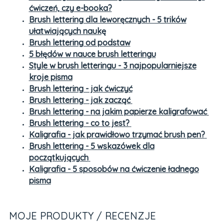
ćwiczeń, czy e-booka?
Brush lettering dla leworęcznych - 5 trików
ułatwiających nauk
ę
Brush lettering od podstaw
5 błędów w nauce brush letteringu
Style w brush letteringu - 3 najpopularniejsze
kroje pisma
Brush lettering - jak ćwiczyć
Brush lettering - jak zacząć
Brush lettering - na jakim papierze kaligrafować
Brush lettering - co to jest?
Kaligrafia - jak prawidłowo trzymać brush pen?
Brush lettering - 5 wskazówek dla
początkujących
Kaligrafia - 5 sposobów na ćwiczenie ładnego
pisma
MOJE PRODUKTY / RECENZJE