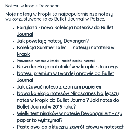
Notesy w kropki Devangari
Moje notesy w kropki to najpopularniejsze notesy
wykorzystywane jako Bullet Journal w Polsce.
Fairyland - nowa kolekcja notesów do Bullet
Journal
Jak powstają notesy Devangari?
Kolekcja Summer Tales — notesy i notatniki w
kropki
Porównanie notesów w kropki - znajdź idealny notatnik
Nowa kolekcja notatników w kropki - Journeys
Notesy premium w twardej oprawie do Bullet
Journal
Jak używać notesu z czarnym papierem
Nowa kolekcja notesów Mindscapes
Najlepszy
notes w kropki do Bullet Journal?
Jaki notes do
Bullet Journal w 2019 roku?
Wielki test pisaków w notesie Devangari Art - czy
papier to wytrzymał?
Pastelowo-galaktyczny zawrót głowy w notesach