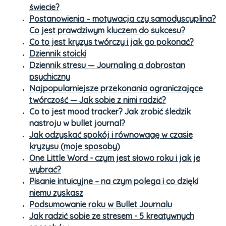
świecie?
Postanowienia – motywacja czy samodyscyplina?
Co jest prawdziwym kluczem do sukcesu?
Co to jest kryzys twórczy i jak go pokonać?
Dziennik stoicki
Dziennik stresu — Journaling a dobrostan
psychiczny
Najpopularniejsze przekonania ograniczające
twórczość — Jak sobie z nimi radzić?
Co to jest mood tracker? Jak zrobić śledzik
nastroju w bullet journal?
Jak odzyskać spokój i równowagę w czasie
kryzysu (moje sposoby)
One Little Word - czym jest słowo roku i jak je
wybrać?
Pisanie intuicyjne – na czym polega i co dzięki
niemu zyskasz
Podsumowanie roku w Bullet Journalu
Jak radzić sobie ze stresem - 5 kreatywnych