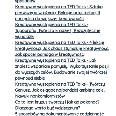
sposobów
Kreatywne wystąpienia na TED Talks - Sztuka
pierwszego wrażenia, Relacje artysta-fan, 3
narzędzia do większej kreatywności
Kreatywne wystąpienia na TED Talks -
Typografia, Twórcza kradzież, Bezużyteczne
wynalazki
Kreatywne wystąpienia na TED Talks - 4 lekcje
kreatywności, Jak chaos stymuluje kreatywność,
Jak spacer pomaga w kreatywności
Kreatywne wystąpienia na TED Talks - Jak
znaleźć wspaniałe pomysły, Wykorzystanie pasji
do wyższych celów, Budowanie swojej twórczej
pewności siebie
Kreatywne wystąpienia na TED Talks - Twórczy
Geniusz, Jak osiągać najbardziej ambitne cele,
Nawyki nonkomformistów
Co to jest kryzys twórczy i jak go pokonać?
Dlaczego warto być wdzięcznym?
5 sposobów na dokumentowanie codzienności