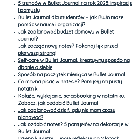
5 trendów w Bullet Journal na rok 2025: inspiracje
i pomysły
Bullet Journal dla studentów – jak BuJo może
pomóc w nauce i organizacji?
Jak zaplanować budżet domowy w Bullet
Journal?
Jak zacząć nowy notes? Pokonaj lęk przed
pierwszą stroną!
Self-care w Bullet Journal, kreatywny sposób na
dbanie o siebie
Sposób na początek miesiąca w Bullet Journal
Co można pisać w notesie? Pomysły na pusty
notatnik
Kolaże, wyklejanie, scrapbooking w notatniku.
Zobacz, jak ozdobić Bullet Journal
Jak zaplanować dzień, gdy nie mam czasu
planować?
Jak ozdobić notes? 5 pomysłów na dekoracje w
Bullet Journal
Dziennik 3-letni — moje refleksje po 2 latach