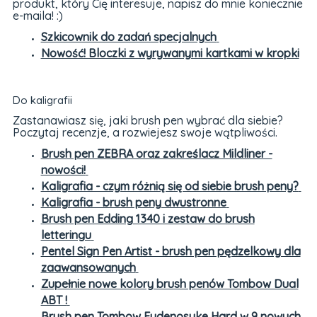
produkt, który Cię interesuje, napisz do mnie koniecznie
e-maila! :)
Szkicownik do zadań specjalnych
Nowość! Bloczki z wyrywanymi kartkami w kropki
Do kaligrafii
Zastanawiasz się, jaki brush pen wybrać dla siebie?
Poczytaj recenzje, a rozwiejesz swoje wątpliwości.
Brush pen ZEBRA oraz zakreślacz Mildliner -
nowości!
Kaligrafia - czym różnią się od siebie brush peny?
Kaligrafia - brush peny dwustronne
Brush pen Edding 1340 i zestaw do brush
letteringu
Pentel Sign Pen Artist - brush pen pędzelkowy dla
zaawansowanych
Zupełnie nowe kolory brush penów Tombow Dual
ABT !
Brush pen Tombow Fudenosuke Hard w 9 nowych