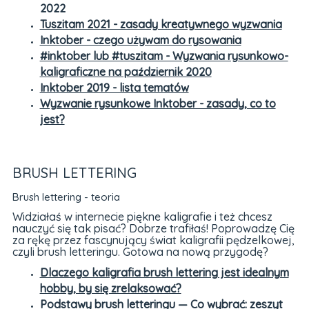
2022
Tuszitam 2021 - zasady kreatywnego wyzwania
Inktober - czego używam do rysowania
#inktober lub #tuszitam - Wyzwania rysunkowo-
kaligraficzne na październik 2020
Inktober 2019 - lista tematów
Wyzwanie rysunkowe Inktober - zasady, co to
jest?
BRUSH LETTERING
Brush lettering - teoria
Widziałaś w internecie piękne kaligrafie i też chcesz
nauczyć się tak pisać? Dobrze trafiłaś! Poprowadzę Cię
za rękę przez fascynujący świat kaligrafii pędzelkowej,
czyli brush letteringu. Gotowa na nową przygodę?
Dlaczego kaligrafia brush lettering jest idealnym
hobby, by się zrelaksować?
Podstawy brush letteringu — Co wybrać: zeszyt