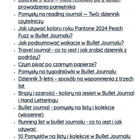
prowadzenia pamiętnika
Pomysły na reading journal — Twój dziennik
czytelniczy
Jak używać koloru roku Pantone 2024 Peach
Fuzz w Bullet Journalu?
Jak podsumować wakacje w Bullet Journalu?
Travel journal - co to jest i jak zrobić dziennik z
podróży?
Czym pisać po czarnym papierze?
Pomysły na tygodniówki w Bullet Journalu
Dziennik 3-letni – sposób na wspomnienia z trzech
lat
Brązy i szarości - kolory na jesień w Bullet Journal
i Hand Letteringu
Bullet journal - pomysły na listy i kolekcje
(wiosenne)
Running list w bullet journalu - co to jest i jak
używać
10 Pomysłów na listy i kolekcje w Bullet Journalu