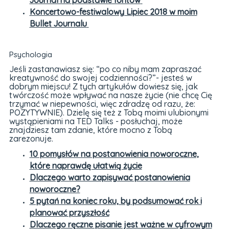
Journal na podstawie fontów
Koncertowo-festiwalowy Lipiec 2018 w moim
Bullet Journalu
Psychologia
Jeśli zastanawiasz się: “po co niby mam zapraszać
kreatywność do swojej codzienności?”- jesteś w
dobrym miejscu! Z tych artykułów dowiesz się, jak
twórczość może wpływać na nasze życie (nie chcę Cię
trzymać w niepewności, więc zdradzę od razu, że:
POZYTYWNIE). Dzielę się też z Tobą moimi ulubionymi
wystąpieniami na TED Talks - posłuchaj, może
znajdziesz tam zdanie, które mocno z Tobą
zarezonuje.
10 pomysłów na postanowienia noworoczne,
które naprawdę ułatwią życie
Dlaczego warto zapisywać postanowienia
noworoczne?
5 pytań na koniec roku, by podsumować rok i
planować przyszłość
Dlaczego ręczne pisanie jest ważne w cyfrowym