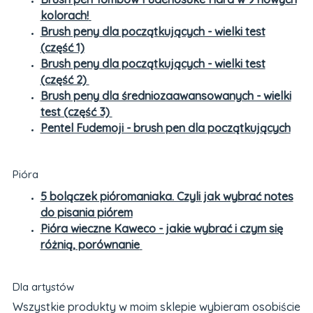
kolorach!
Brush peny dla początkujących - wielki test
(część 1)
Brush peny dla początkujących - wielki test
(część 2)
Brush peny dla średniozaawansowanych - wielki
test (część 3)
Pentel Fudemoji - brush pen dla początkujących
Pióra
5 bolączek pióromaniaka. Czyli jak wybrać notes
do pisania piórem
Pióra wieczne Kaweco - jakie wybrać i czym się
różnią, porównanie
Dla artystów
Wszystkie produkty w moim sklepie wybieram osobiście