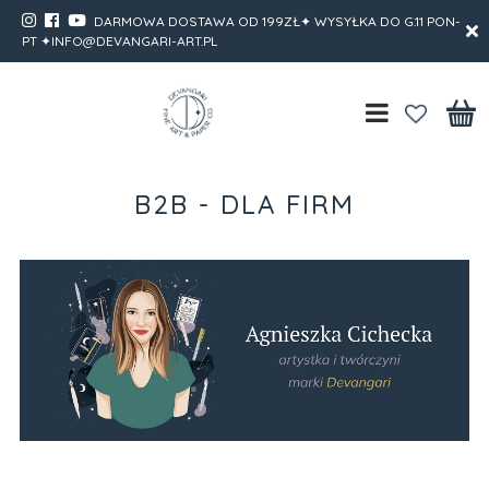
DARMOWA DOSTAWA OD 199ZŁ✦ WYSYŁKA DO G.11 PON-
PT ✦INFO@DEVANGARI-ART.PL
B2B - DLA FIRM