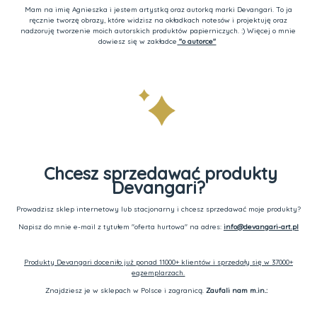
Mam na imię Agnieszka i jestem artystką oraz autorką marki Devangari. To ja
ręcznie tworzę obrazy, które widzisz na okładkach notesów i projektuję oraz
nadzoruję tworzenie moich autorskich produktów papierniczych. :) Więcej o mnie
dowiesz się w zakładce
"o autorce"
Chcesz sprzedawać produkty
Devangari?
Prowadzisz sklep internetowy lub stacjonarny i chcesz sprzedawać moje produkty?
Napisz do mnie e-mail z tytułem "oferta hurtowa" na adres:
info@devangari-art.pl
Produkty Devangari doceniło już ponad 11000+ klientów i sprzedały się w 37000+
egzemplarzach.
Znajdziesz je w sklepach w Polsce i zagranicą.
Zaufali nam m.in.: