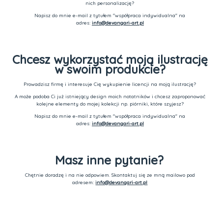
nich personalizację?
Napisz do mnie e-mail z tytułem "współpraca indywidualna" na
adres:
info@devangari-art.pl
Chcesz wykorzystać moją ilustrację
w swoim produkcie?
Prowadzisz firmę i interesuje Cię wykupienie licencji na moją ilustrację?
A może podoba Ci już istniejący design moich notatników i chcesz zaproponować
kolejne elementy do mojej kolekcji np. piórniki, które szyjesz?
Napisz do mnie e-mail z tytułem "współpraca indywidualna" na
adres:
info@devangari-art.pl
Masz inne pytanie?
Chętnie doradzę i na nie odpowiem. Skontaktuj się ze mną mailowo pod
adresem:
info@devangari-art.pl