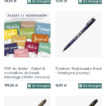
54,90 zł
13,90 zł
Do Koszyka
Do Koszyka
PDF do druku - Pakiet 11
Tombow Fudenosuke Hard
wzorników do brush
- brush pen (czarny)
letteringu (3000+ ćwiczeń)
199,00 zł
16,90 zł
Do Koszyka
Do Koszyka