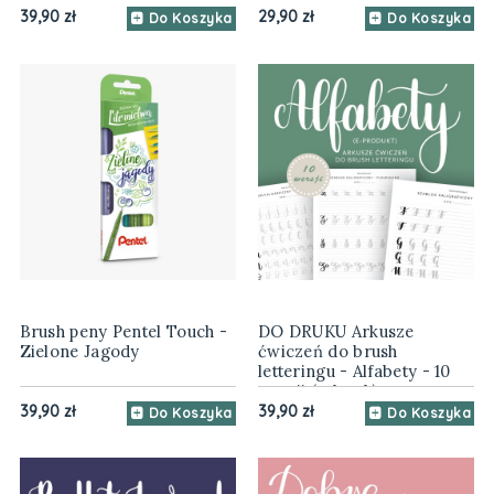
39,90 zł
29,90 zł
Do Koszyka
Do Koszyka
Brush peny Pentel Touch -
DO DRUKU Arkusze
Zielone Jagody
ćwiczeń do brush
letteringu - Alfabety - 10
wersji (e-book)
39,90 zł
39,90 zł
Do Koszyka
Do Koszyka