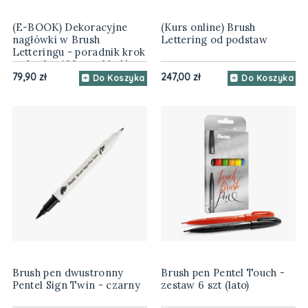
(E-BOOK) Dekoracyjne
(Kurs online) Brush
nagłówki w Brush
Lettering od podstaw
Letteringu - poradnik krok
po kroku, 160 przykładów
79,90 zł
247,00 zł
Do Koszyka
Do Koszyka
Brush pen dwustronny
Brush pen Pentel Touch -
Pentel Sign Twin - czarny
zestaw 6 szt (lato)