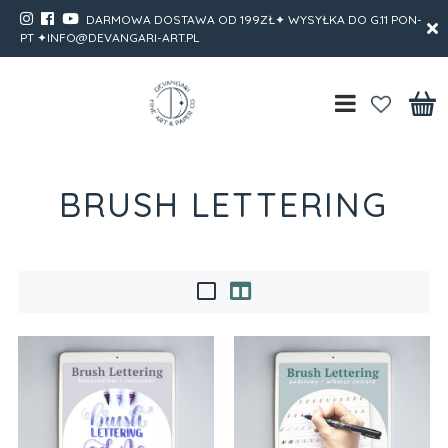
DARMOWA DOSTAWA OD 199ZŁ✦ WYSYŁKA DO G.11 PON-
PT ✦INFO@DEVANGARI-ART.PL
BRUSH LETTERING