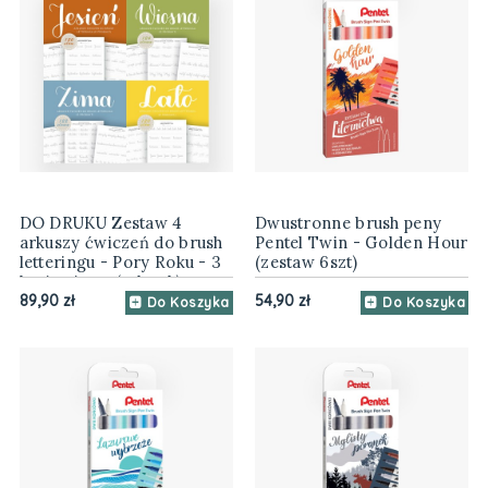
DO DRUKU Zestaw 4
Dwustronne brush peny
arkuszy ćwiczeń do brush
Pentel Twin - Golden Hour
letteringu - Pory Roku - 3
(zestaw 6szt)
kroje pisma (e-book)
89,90 zł
54,90 zł
Do Koszyka
Do Koszyka