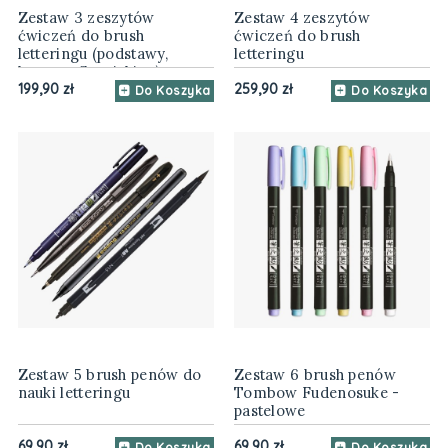
Zestaw 3 zeszytów
Zestaw 4 zeszytów
ćwiczeń do brush
ćwiczeń do brush
letteringu (podstawy,
letteringu
bounce, flourishing)
199,90 zł
259,90 zł
Do Koszyka
Do Koszyka
Zestaw 5 brush penów do
Zestaw 6 brush penów
nauki letteringu
Tombow Fudenosuke -
pastelowe
69,90 zł
69,90 zł
Do Koszyka
Do Koszyka