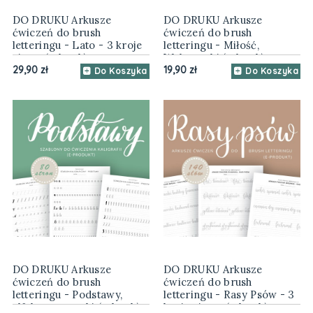
DO DRUKU Arkusze
DO DRUKU Arkusze
ćwiczeń do brush
ćwiczeń do brush
letteringu - Lato - 3 kroje
letteringu - Miłość,
pisma (e-book)
Walentynki (e-book)
29,90 zł
19,90 zł
Do Koszyka
Do Koszyka
DO DRUKU Arkusze
DO DRUKU Arkusze
ćwiczeń do brush
ćwiczeń do brush
letteringu - Podstawy,
letteringu - Rasy Psów - 3
alfabet, wprawki (e-book)
kroje pisma (e-book)