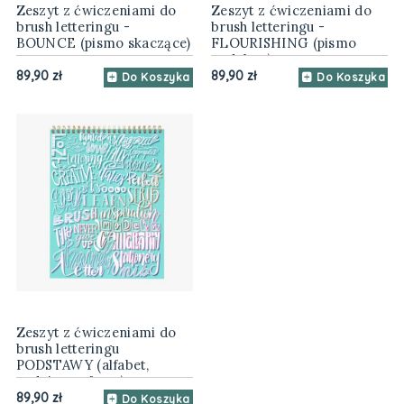
Zeszyt z ćwiczeniami do
Zeszyt z ćwiczeniami do
brush letteringu -
brush letteringu -
BOUNCE (pismo skaczące)
FLOURISHING (pismo
ozdobne)
89,90 zł
89,90 zł
Do Koszyka
Do Koszyka
Zeszyt z ćwiczeniami do
brush letteringu
PODSTAWY (alfabet,
codzienne frazy)
89,90 zł
Do Koszyka