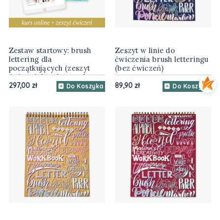
Zestaw startowy: brush
Zeszyt w linie do
lettering dla
ćwiczenia brush letteringu
początkujących (zeszyt
(bez ćwiczeń)
ćwiczeń, brush peny, kurs
online)
297,00 zł
89,90 zł
Do Koszyka
Do Koszyka