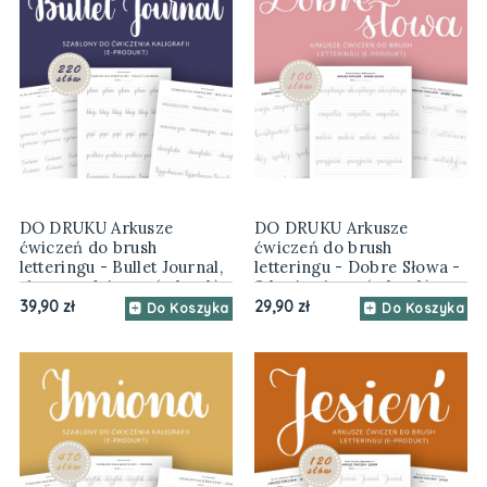
DO DRUKU Arkusze
DO DRUKU Arkusze
ćwiczeń do brush
ćwiczeń do brush
letteringu - Bullet Journal,
letteringu - Dobre Słowa -
słowa codzienne (e-book)
3 kroje pisma (e-book)
39,90 zł
29,90 zł
Do Koszyka
Do Koszyka