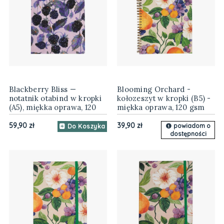
Blackberry Bliss —
Blooming Orchard -
notatnik otabind w kropki
kołozeszyt w kropki (B5) -
(A5), miękka oprawa, 120
miękka oprawa, 120 gsm
gsm
59,90 zł
39,90 zł
powiadom o
Do Koszyka
dostępności