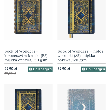
Book of Wonders -
Book of Wonders — notes
kołozeszyt w kropki (B5),
w kropki (A5), miękka
miękka oprawa, 120 gsm
oprawa, 120 gsm
29,90 zł
89,90 zł
Do Koszyka
Do Koszyka
39,90 zł