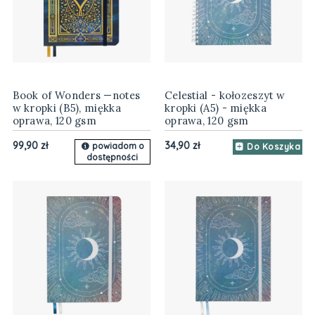
Book of Wonders —notes
Celestial - kołozeszyt w
w kropki (B5), miękka
kropki (A5) - miękka
oprawa, 120 gsm
oprawa, 120 gsm
99,90 zł
34,90 zł
powiadom o
Do Koszyka
dostępności