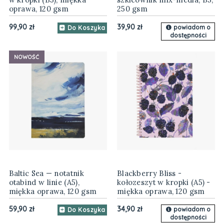
oprawa, 120 gsm
250 gsm
99,90 zł
39,90 zł
powiadom o
Do Koszyka
dostępności
NOWOŚĆ
Baltic Sea — notatnik
Blackberry Bliss -
otabind w linie (A5),
kołozeszyt w kropki (A5) -
miękka oprawa, 120 gsm
miękka oprawa, 120 gsm
59,90 zł
34,90 zł
powiadom o
Do Koszyka
dostępności