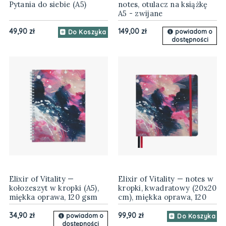
Pytania do siebie (A5)
notes, otulacz na książkę
A5 - zwijane
49,90 zł
149,00 zł
powiadom o
Do Koszyka
dostępności
Elixir of Vitality —
Elixir of Vitality — notes w
kołozeszyt w kropki (A5),
kropki, kwadratowy (20x20
miękka oprawa, 120 gsm
cm), miękka oprawa, 120
gsm
34,90 zł
99,90 zł
powiadom o
Do Koszyka
dostępności