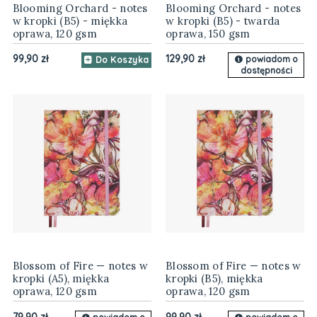
Blooming Orchard - notes
Blooming Orchard - notes
w kropki (B5) - miękka
w kropki (B5) - twarda
oprawa, 120 gsm
oprawa, 150 gsm
99,90 zł
129,90 zł
powiadom o
Do Koszyka
dostępności
Blossom of Fire — notes w
Blossom of Fire — notes w
kropki (A5), miękka
kropki (B5), miękka
oprawa, 120 gsm
oprawa, 120 gsm
79,90 zł
99,90 zł