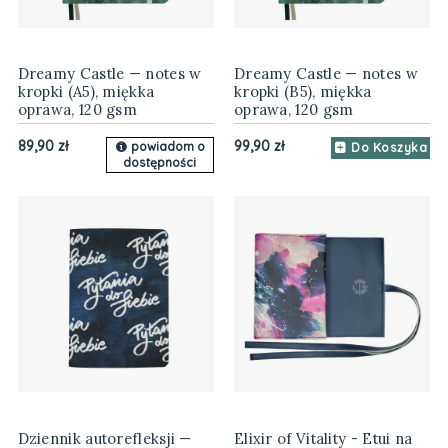
Dreamy Castle — notes w
Dreamy Castle — notes w
kropki (A5), miękka
kropki (B5), miękka
oprawa, 120 gsm
oprawa, 120 gsm
89,90 zł
99,90 zł
powiadom o
Do Koszyka
dostępności
Dziennik autorefleksji —
Elixir of Vitality - Etui na