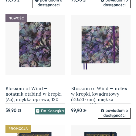
powiadom o
powiadom o
dostępności
dostępności
NOWOŚĆ
Blossom of Wind —
Blossom of Wind — notes
notatnik otabind w kropki
w kropki, kwadratowy
(A5), miękka oprawa, 120
(20x20 cm), miękka
gsm
oprawa, 120 gsm
59,90 zł
99,90 zł
powiadom o
Do Koszyka
dostępności
PROMOCJA