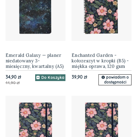
Emerald Galaxy — planer
Enchanted Garden -
niedatowany 3-
kołozeszyt w kropki (B5) -
miesięczny, kwartalny (A5)
miękka oprawa, 120 gsm
34,90 zł
39,90 zł
powiadom o
Do Koszyka
dostępności
44,90 zł