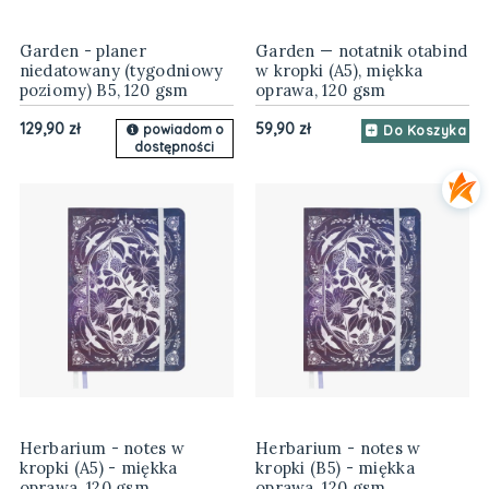
Garden - planer
Garden — notatnik otabind
niedatowany (tygodniowy
w kropki (A5), miękka
poziomy) B5, 120 gsm
oprawa, 120 gsm
129,90 zł
59,90 zł
powiadom o
Do Koszyka
dostępności
Herbarium - notes w
Herbarium - notes w
kropki (A5) - miękka
kropki (B5) - miękka
oprawa, 120 gsm
oprawa, 120 gsm