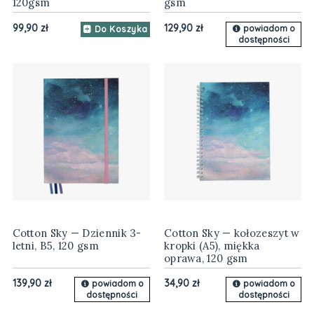
120gsm
gsm
99,90 zł
129,90 zł
powiadom o
Do Koszyka
dostępności
Cotton Sky — Dziennik 3-
Cotton Sky — kołozeszyt w
letni, B5, 120 gsm
kropki (A5), miękka
oprawa, 120 gsm
139,90 zł
34,90 zł
powiadom o
powiadom o
dostępności
dostępności