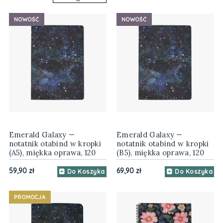
NOWOŚĆ
NOWOŚĆ
Emerald Galaxy —
Emerald Galaxy —
notatnik otabind w kropki
notatnik otabind w kropki
(A5), miękka oprawa, 120
(B5), miękka oprawa, 120
gsm
gsm
59,90 zł
69,90 zł
Do Koszyka
Do Koszyka
PROMOCJA