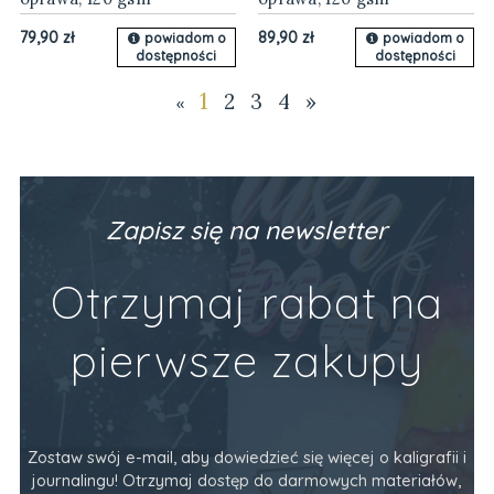
79,90 zł
89,90 zł
powiadom o
powiadom o
dostępności
dostępności
1
2
3
4
»
«
Zapisz się na newsletter
Otrzymaj rabat na
pierwsze zakupy
Zostaw swój e-mail, aby dowiedzieć się więcej o kaligrafii i
journalingu! Otrzymaj dostęp do darmowych materiałów,