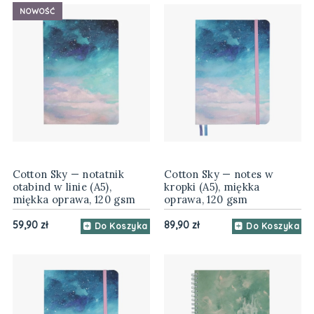
NOWOŚĆ
Cotton Sky — notatnik
Cotton Sky — notes w
otabind w linie (A5),
kropki (A5), miękka
miękka oprawa, 120 gsm
oprawa, 120 gsm
59,90 zł
89,90 zł
Do Koszyka
Do Koszyka