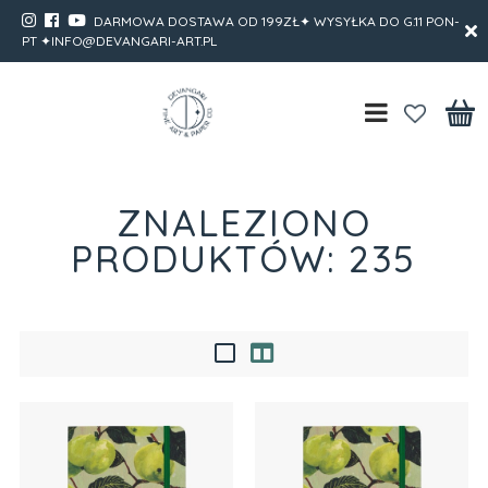
DARMOWA DOSTAWA OD 199ZŁ✦ WYSYŁKA DO G.11 PON-
PT ✦INFO@DEVANGARI-ART.PL
ZNALEZIONO
PRODUKTÓW: 235