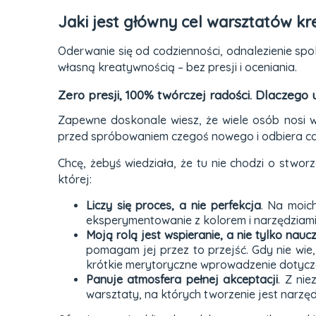
Jaki jest główny cel warsztatów k
Oderwanie się od codzienności, odnalezienie spo
własną kreatywnością – bez presji i oceniania.
Zero presji, 100% twórczej radości. Dlaczego
Zapewne doskonale wiesz, że wiele osób nosi w
przed spróbowaniem czegoś nowego i odbiera cał
Chcę, żebyś wiedziała, że tu nie chodzi o stwor
której:
Liczy się proces, a nie perfekcja
. Na moic
eksperymentowanie z kolorem i narzędziami
Moją rolą jest wspieranie, a nie tylko nauc
pomagam jej przez to przejść. Gdy nie wie,
krótkie merytoryczne wprowadzenie dotyczą
Panuje atmosfera pełnej akceptacji
. Z ni
warsztaty, na których tworzenie jest narzęd