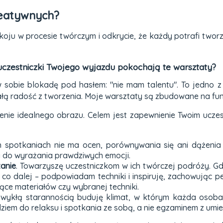
reatywnych?
koju w procesie twórczym i odkrycie, że każdy potrafi tworz
 uczestniczki Twojego wyjazdu pokochają te warsztaty?
 sobie blokadę pod hasłem: "nie mam talentu". To jedno z
ą radość z tworzenia. Moje warsztaty są zbudowane na fund
zenie idealnego obrazu. Celem jest zapewnienie Twoim uczest
h spotkaniach nie ma ocen, porównywania się ani dążeni
 do wyrażania prawdziwych emocji.
zanie
. Towarzyszę uczestniczkom w ich twórczej podróży. Gd
 co dalej – podpowiadam techniki i inspiruję, zachowując 
ce materiałów czy wybranej techniki.
ezwykłą starannością buduję klimat, w którym każda osoba
ziem do relaksu i spotkania ze sobą, a nie egzaminem z umie