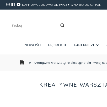
DARMOWA DOSTAWA OD 199ZŁ✦ WYSYŁKA DO G.11 PON-PT 
NOWOŚCI
PROMOCJE
PAPIERNICZE
»
Kreatywne warsztaty relaksacyjne dla Twojej społ
KREATYWNE WARSZTA