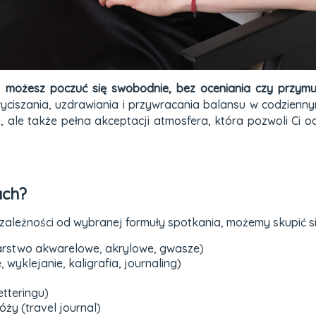
ej możesz poczuć się swobodnie, bez oceniania czy przymu
ciszania, uzdrawiania i przywracania balansu w codzienn
, ale także pełna akceptacji atmosfera, która pozwoli Ci 
ach?
zależności od wybranej formuły spotkania, możemy skupić si
larstwo akwarelowe, akrylowe, gwasze)
wyklejanie, kaligrafia, journaling)
etteringu)
ży (travel journal)