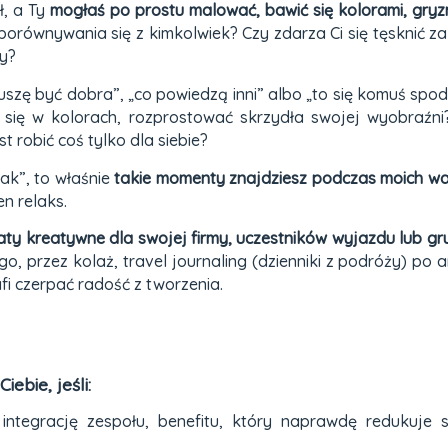
ł, a Ty
mogłaś po prostu malować, bawić się kolorami, gryz
równywania się z kimkolwiek? Czy zdarza Ci się tęsknić za
wy?
uszę być dobra”, „co powiedzą inni” albo „to się komuś spod
ć się w kolorach, rozprostować skrzydła swojej wyobra
t robić coś tylko dla siebie?
ak”, to właśnie
takie momenty znajdziesz podczas moich w
n relaks.
y kreatywne dla swojej firmy, uczestników wyjazdu lub gru
 przez kolaż, travel journaling (dzienniki z podróży) po ar
fi czerpać radość z tworzenia.
ebie, jeśli:
integrację zespołu, benefitu, który naprawdę redukuje 