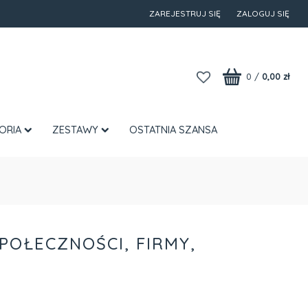
ZAREJESTRUJ SIĘ
ZALOGUJ SIĘ
0
/
0,00 zł
ORIA
ZESTAWY
OSTATNIA SZANSA
OŁECZNOŚCI, FIRMY,