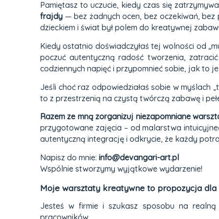
Pamiętasz to uczucie, kiedy czas się zatrzymywa
frajdy
— bez żadnych ocen, bez oczekiwań, bez po
dzieckiem i świat był polem do kreatywnej zaba
Kiedy ostatnio doświadczyłaś tej wolności od „m
poczuć autentyczną radość tworzenia, zatraci
codziennych napięć i przypomnieć sobie, jak to jes
Jeśli choć raz odpowiedziałaś sobie w myślach „t
to z przestrzenią na czystą twórczą zabawę i pełe
Razem ze mną zorganizuj niezapomniane warsztat
przygotowane zajęcia – od malarstwa intuicyjnego,
autentyczną integrację i odkrycie, że każdy potra
Napisz do mnie:
info@devangari-art.pl
Wspólnie stworzymy wyjątkowe wydarzenie!
Moje warsztaty kreatywne to propozycja dla Ci
Jesteś w firmie i szukasz sposobu na realną 
pracowników.