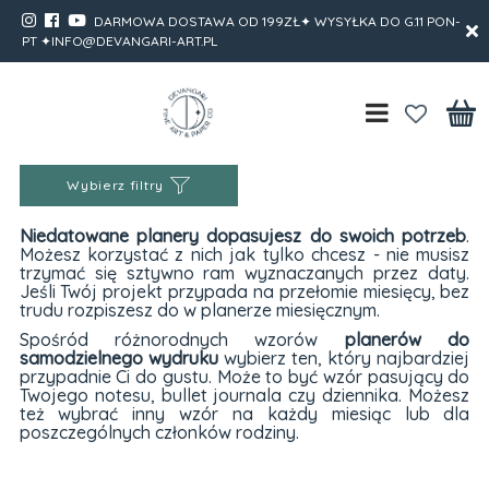
DARMOWA DOSTAWA OD 199ZŁ✦ WYSYŁKA DO G.11 PON-
PT ✦INFO@DEVANGARI-ART.PL
Wybierz filtry
Niedatowane planery dopasujesz do swoich potrzeb
.
Możesz korzystać z nich jak tylko chcesz - nie musisz
trzymać się sztywno ram wyznaczanych przez daty.
Jeśli Twój projekt przypada na przełomie miesięcy, bez
trudu rozpiszesz do w planerze miesięcznym.
Spośród różnorodnych wzorów
planerów do
samodzielnego wydruku
wybierz ten, który najbardziej
przypadnie Ci do gustu. Może to być wzór pasujący do
Twojego notesu, bullet journala czy dziennika. Możesz
też wybrać inny wzór na każdy miesiąc lub dla
poszczególnych członków rodziny.