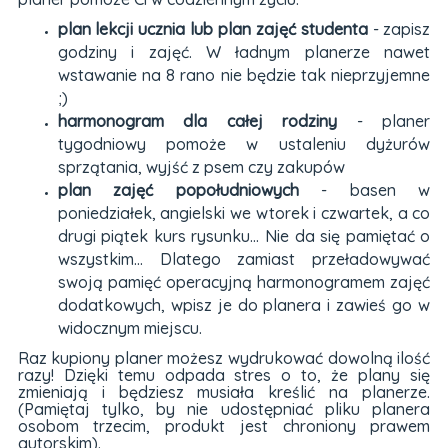
plan lekcji ucznia lub plan zajęć studenta
- zapisz
godziny i zajęć. W ładnym planerze nawet
wstawanie na 8 rano nie będzie tak nieprzyjemne
;)
harmonogram dla całej rodziny
- planer
tygodniowy pomoże w ustaleniu dyżurów
sprzątania, wyjść z psem czy zakupów
plan zajęć popołudniowych
- basen w
poniedziałek, angielski we wtorek i czwartek, a co
drugi piątek kurs rysunku... Nie da się pamiętać o
wszystkim... Dlatego zamiast przeładowywać
swoją pamięć operacyjną harmonogramem zajęć
dodatkowych, wpisz je do planera i zawieś go w
widocznym miejscu.
Raz kupiony planer możesz wydrukować dowolną ilość
razy! Dzięki temu odpada stres o to, że plany się
zmieniają i będziesz musiała kreślić na planerze.
(Pamiętaj tylko, by nie udostępniać pliku planera
osobom trzecim, produkt jest chroniony prawem
autorskim).