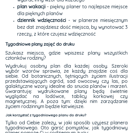
plan wakacji
- piękny planer to najlepsze miejsce
dla pięknych planów
dziennik wdzięczności
- w planerze miesięcznym
bez dat znajdziesz dość miejsca, by wynotować 3
rzeczy, z które czujesz wdzięczność
Tygodniowe plany zajęć do druku
Szukasz miejsca, gdzie wpiszesz plany wszystkich
członków rodziny?
Wydrukuj osobny plan dla każdej osoby. Szeroki
wybór wzorów sprawia, że każdy znajdzie coś dla
siebie. Od botanicznych, tętniących życiem ilustracji
przedstawiających ogród, sad owocowy czy las, po
galaktyczne wzory idealne do snucia planów i marzeń.
Gwarantuję: wydrukowane plany będą świetnie
wyglądać na lodówce, tablicy korkowej czy
magnetycznej. A poza tym: dzięki nim zarządzanie
życiem rodzinnym będzie łatwiejsze.
Jak korzystać z tygodniowego planu do druku?
Tylko od Ciebie zależy, w jaki sposób użyjesz planera
tygodniowego. Oto garść pomysłów, jak tygodniowy
planer pomoże Ci w codziennym życiu: