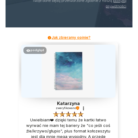
Twoje dane będą przetwarzane zgodnie z naszą
polityką
prywatności
Jak zbieramy opinie?
podgląd
Katarzyna
zweryfikowano
Uwielbiam❤️ dzięki temu że kartki łatwo
wyrwać nie mam tej bariery że "co jeśli coś
źle/krzywo/głupio", plus format kołozeszytu
jest dla mnie mega wygodny. A przede