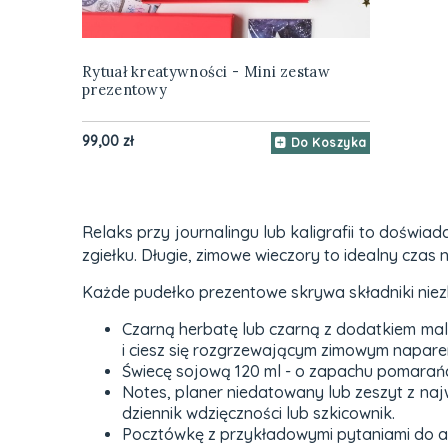
Rytuał kreatywności - Mini zestaw
prezentowy
99,00 zł
Do Koszyka
Relaks przy journalingu lub kaligrafii to doświad
zgiełku. Długie, zimowe wieczory to idealny czas
Każde pudełko prezentowe skrywa składniki niez
Czarną herbatę lub czarną z dodatkiem malin
i ciesz się rozgrzewającym zimowym napar
Świecę sojową 120 ml - o zapachu pomarańc
Notes, planer niedatowany lub zeszyt z naj
dziennik wdzięczności lub szkicownik.
Pocztówkę z przykładowymi pytaniami do aut