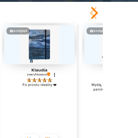
podgląd
podgląd
Klaudia
Jacek
zweryfikowano
zweryfikowano
Po prostu idealny ❤️
Myślę, że to bardzo dobry 
penów na początek przyg
kaligrafią.👍️