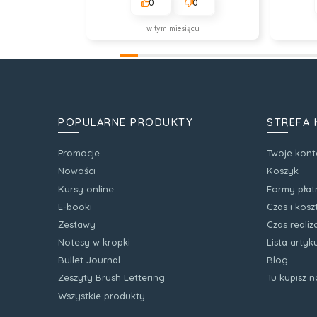
0
0
w tym miesiącu
POPULARNE PRODUKTY
STREFA 
Promocje
Twoje kont
Nowości
Koszyk
Kursy online
Formy płat
E-booki
Czas i kos
Zestawy
Czas realiz
Notesy w kropki
Lista arty
Bullet Journal
Blog
Zeszyty Brush Lettering
Tu kupisz 
Wszystkie produkty