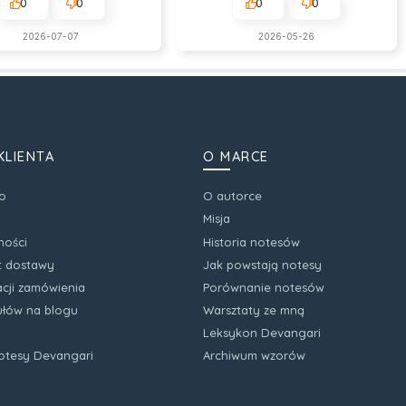
0
0
0
0
2026-07-07
2026-05-26
KLIENTA
O MARCE
o
O autorce
Misja
ności
Historia notesów
zt dostawy
Jak powstają notesy
acji zamówienia
Porównanie notesów
kułów na blogu
Warsztaty ze mną
Leksykon Devangari
notesy Devangari
Archiwum wzorów