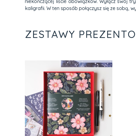
niekończącej liście obowiązków. Wyłącz swój try
kaligrafii. W ten sposób połączysz się ze sobą, w
ZESTAWY PREZENT