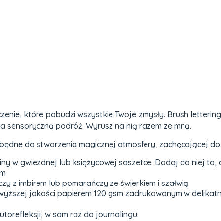
czenie, które pobudzi wszystkie Twoje zmysły. Brush letteri
 na sensoryczną podróż. Wyrusz na nią razem ze mną.
będne do stworzenia magicznej atmosfery, zachęcającej do
y w gwiezdnej lub księżycowej saszetce. Dodaj do niej to, co
em
zy z imbirem lub pomarańczy ze świerkiem i szałwią
wyższej jakości papierem 120 gsm zadrukowanym w delikatne 
orefleksji, w sam raz do journalingu.