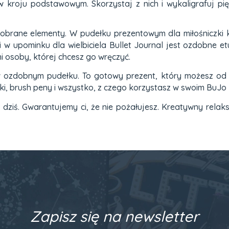
 w kroju podstawowym. Skorzystaj z nich i wykaligrafuj pi
brane elementy. W pudełku prezentowym dla miłośniczki kali
i w upominku dla wielbiciela Bullet Journal jest ozdobne e
i osoby, której chcesz go wręczyć.
 ozdobnym pudełku. To gotowy prezent, który możesz od 
ki, brush peny i wszystko, z czego korzystasz w swoim BuJo 
ziś. Gwarantujemy ci, że nie pożałujesz. Kreatywny relaks 
Zapisz się na newsletter