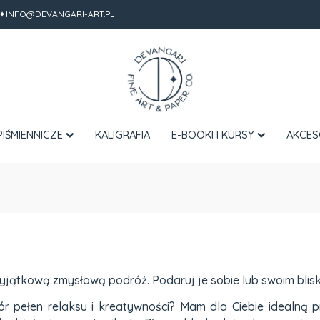
✦INFO@DEVANGARI-ART.PL
PIŚMIENNICZE
KALIGRAFIA
E-BOOKI I KURSY
AKCES
jątkową zmysłową podróż. Podaruj je sobie lub swoim blisk
 pełen relaksu i kreatywności? Mam dla Ciebie idealną p