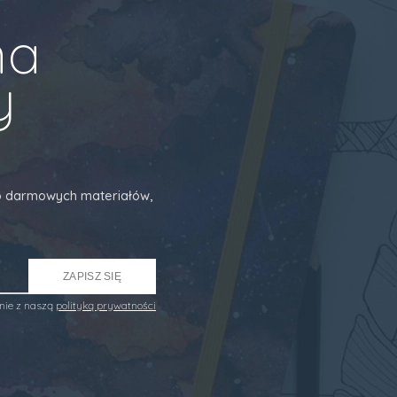
na
y
 do darmowych materiałów,
ZAPISZ SIĘ
nie z naszą
polityką prywatności