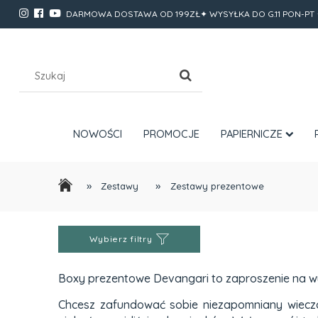
DARMOWA DOSTAWA OD 199ZŁ✦ WYSYŁKA DO G.11 PON-PT 
NOWOŚCI
PROMOCJE
PAPIERNICZE
»
»
Zestawy
Zestawy prezentowe
Wybierz filtry
Boxy prezentowe Devangari to zaproszenie na wy
Chcesz zafundować sobie niezapomniany wieczór