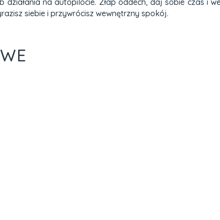
b działania na autopilocie. Złap oddech, daj sobie czas i w
yrazisz siebie i przywrócisz wewnętrzny spokój.
OWE