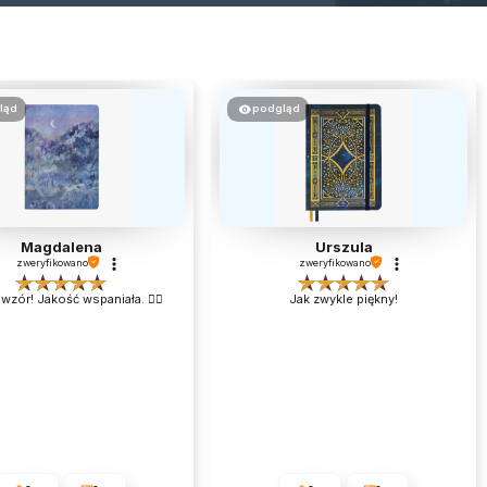
ląd
podgląd
Magdalena
Urszula
zweryfikowano
zweryfikowano
wzór! Jakość wspaniała. 👌🏻
Jak zwykle piękny!