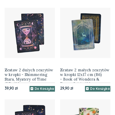
Zestaw 2 dużych zeszytów
Zestaw 2 małych zeszytów
w kropki - Shimmering
w kropki 12x17 cm (B6)
Stars, Mystery of Time
- Book of Wonders &
(B5), 120 gsm
Forest Spirit, 120 gsm
39,90 zł
29,90 zł
Do Koszyka
Do Koszyka