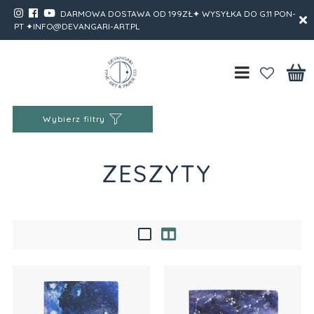
DARMOWA DOSTAWA OD 199ZŁ✦ WYSYŁKA DO G.11 PON-
PT ✦INFO@DEVANGARI-ART.PL
Wybierz filtry
ZESZYTY