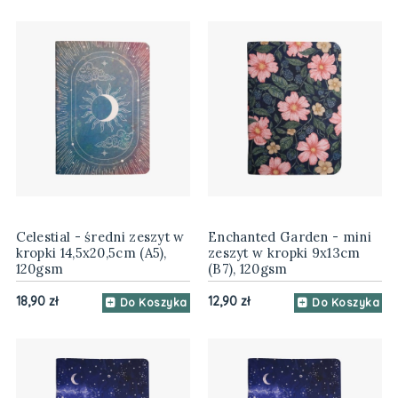
Celestial - średni zeszyt w
Enchanted Garden - mini
kropki 14,5x20,5cm (A5),
zeszyt w kropki 9x13cm
120gsm
(B7), 120gsm
18,90 zł
12,90 zł
Do Koszyka
Do Koszyka