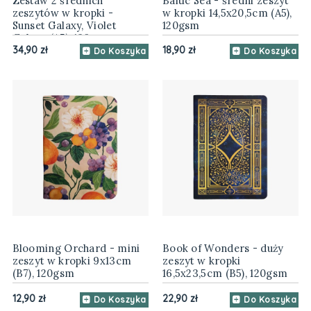
Zestaw 2 średnich
Baltic Sea - średni zeszyt
zeszytów w kropki -
w kropki 14,5x20,5cm (A5),
Sunset Galaxy, Violet
120gsm
Galaxy (A5), 120 gsm
34,90 zł
18,90 zł
Do Koszyka
Do Koszyka
Blooming Orchard - mini
Book of Wonders - duży
zeszyt w kropki 9x13cm
zeszyt w kropki
(B7), 120gsm
16,5x23,5cm (B5), 120gsm
12,90 zł
22,90 zł
Do Koszyka
Do Koszyka