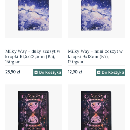
Milky Way - duży zeszyt w
Milky Way - mini zeszyt w
kropki 16,5x23,5cm (B5),
kropki 9x13cm (B7),
150gsm
120gsm
25,90 zł
12,90 zł
Do Koszyka
Do Koszyka