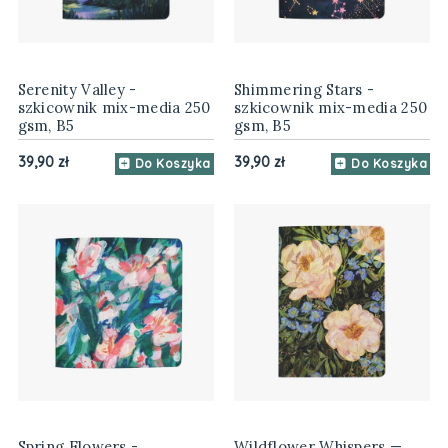
Serenity Valley -
Shimmering Stars -
szkicownik mix-media 250
szkicownik mix-media 250
gsm, B5
gsm, B5
39,90 zł
39,90 zł
Do Koszyka
Do Koszyka
Spring Flowers -
Wildflower Whispers —