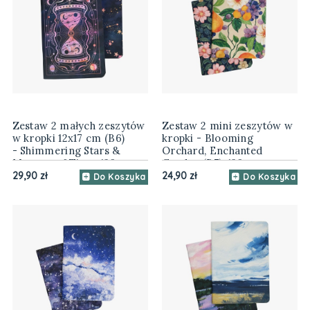
Zestaw 2 małych zeszytów
Zestaw 2 mini zeszytów w
w kropki 12x17 cm (B6)
kropki - Blooming
- Shimmering Stars &
Orchard, Enchanted
Mystery of Time, 120 gsm
Garden (B7), 120 gsm
29,90 zł
24,90 zł
Do Koszyka
Do Koszyka