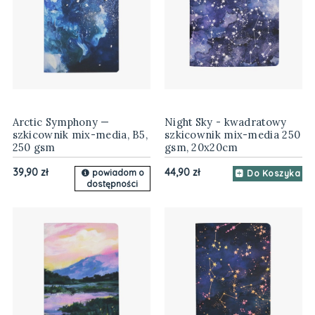
Arctic Symphony —
Night Sky - kwadratowy
szkicownik mix-media, B5,
szkicownik mix-media 250
250 gsm
gsm, 20x20cm
39,90 zł
44,90 zł
powiadom o
Do Koszyka
dostępności