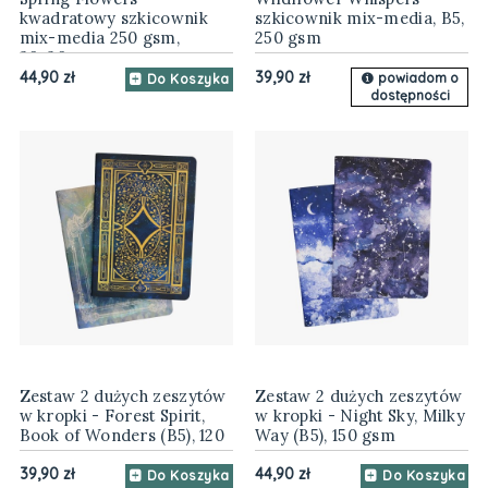
kwadratowy szkicownik
szkicownik mix-media, B5,
mix-media 250 gsm,
250 gsm
20x20cm
44,90 zł
39,90 zł
powiadom o
Do Koszyka
dostępności
Zestaw 2 dużych zeszytów
Zestaw 2 dużych zeszytów
w kropki - Forest Spirit,
w kropki - Night Sky, Milky
Book of Wonders (B5), 120
Way (B5), 150 gsm
gsm
39,90 zł
44,90 zł
Do Koszyka
Do Koszyka