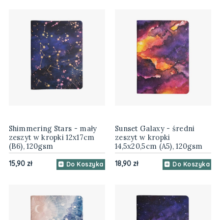
Shimmering Stars - mały
Sunset Galaxy - średni
zeszyt w kropki 12x17cm
zeszyt w kropki
(B6), 120gsm
14,5x20,5cm (A5), 120gsm
15,90 zł
18,90 zł
Do Koszyka
Do Koszyka