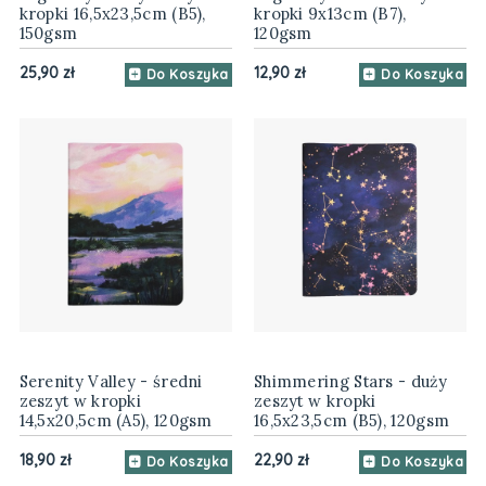
kropki 16,5x23,5cm (B5),
kropki 9x13cm (B7),
150gsm
120gsm
25,90 zł
12,90 zł
Do Koszyka
Do Koszyka
Serenity Valley - średni
Shimmering Stars - duży
zeszyt w kropki
zeszyt w kropki
14,5x20,5cm (A5), 120gsm
16,5x23,5cm (B5), 120gsm
18,90 zł
22,90 zł
Do Koszyka
Do Koszyka