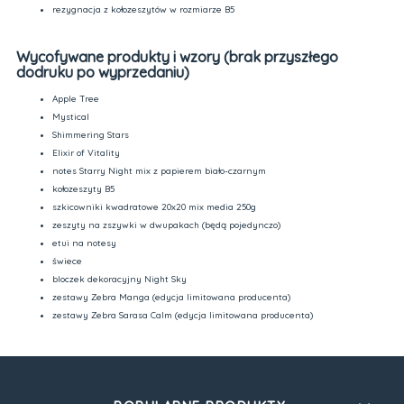
rezygnacja z kołozeszytów w rozmiarze B5
Wycofywane produkty i wzory (brak przyszłego
dodruku po wyprzedaniu)
Apple Tree
Mystical
Shimmering Stars
Elixir of Vitality
notes Starry Night mix z papierem biało-czarnym
kołozeszyty B5
szkicowniki kwadratowe 20x20 mix media 250g
zeszyty na zszywki w dwupakach (będą pojedynczo)
etui na notesy
świece
bloczek dekoracyjny Night Sky
zestawy Zebra Manga (edycja limitowana producenta)
zestawy Zebra Sarasa Calm (edycja limitowana producenta)