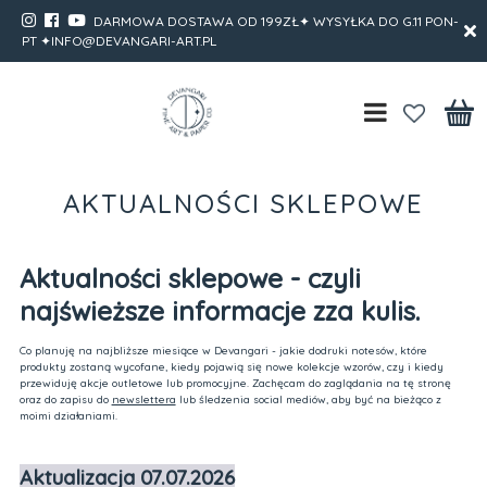
DARMOWA DOSTAWA OD 199ZŁ✦ WYSYŁKA DO G.11 PON-
PT ✦INFO@DEVANGARI-ART.PL
AKTUALNOŚCI SKLEPOWE
Aktualności sklepowe - czyli
najświeższe informacje zza kulis.
Co planuję na najbliższe miesiące w Devangari - jakie dodruki notesów, które
produkty zostaną wycofane, kiedy pojawią się nowe kolekcje wzorów, czy i kiedy
przewiduję akcje outletowe lub promocyjne. Zachęcam do zaglądania na tę stronę
oraz do zapisu do
newslettera
lub śledzenia social mediów, aby być na bieżąco z
moimi działaniami.
Aktualizacja 07.07.2026