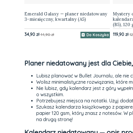
Emerald Galaxy — planer niedatowany
Mystery o
3-miesięczny, kwartalny (A5)
kalendar
(B5), 120
34,90 zł
119,90 zł
44,90 zł
12
Do Koszyka
Planer niedatowany jest dla Ciebie, 
Lubisz planować w Bullet Journalu, ale nie 
Wolisz minimalistyczne rozwiązania, które
Nie lubisz, gdy kalendarz jest z góry wypeł
o wszystkim.
Potrzebujesz miejsca na notatki. Użyj dod
Szukasz kalendarza książkowego z papiere
papier 120 gsm, który znasz z notesów. W p
na drugą stronę!
Kalendarz niedatowany — opis pro