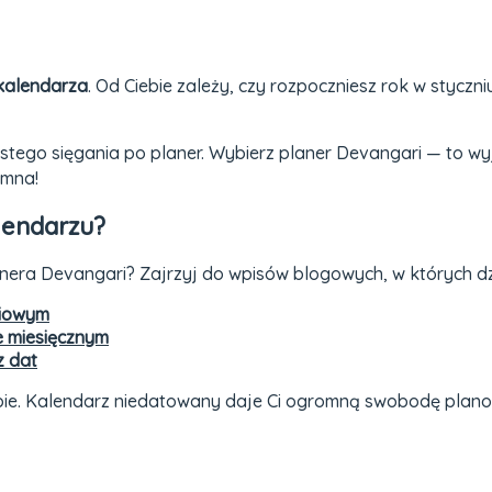
 kalendarza
. Od Ciebie zależy, czy rozpoczniesz rok w styczni
zęstego sięgania po planer. Wybierz planer Devangari — to 
emna!
lendarzu?
nera Devangari? Zajrzyj do wpisów blogowych, w których dzie
niowym
e miesięcznym
z dat
ie. Kalendarz niedatowany daje Ci ogromną swobodę planowa