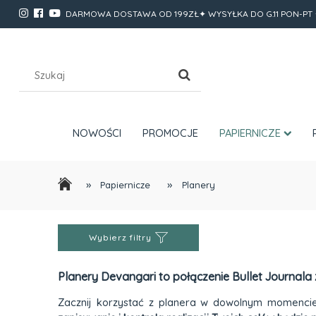
DARMOWA DOSTAWA OD 199ZŁ✦ WYSYŁKA DO G.11 PON-PT 
NOWOŚCI
PROMOCJE
PAPIERNICZE
»
»
Papiernicze
Planery
Wybierz filtry
Planery Devangari to połączenie Bullet Journal
Zacznij korzystać z planera w dowolnym momencie