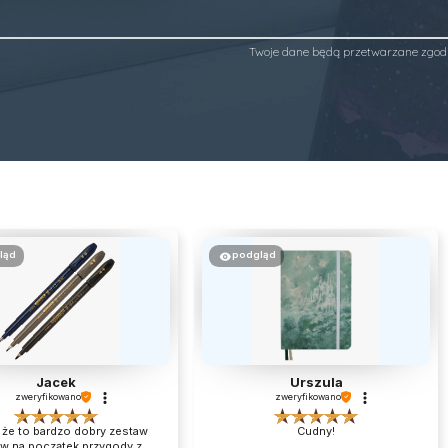
Twoje dane będą przetwarzane zgod
ląd
podgląd
Jacek
Urszula
zweryfikowano
zweryfikowano
 że to bardzo dobry zestaw
Cudny!
w na początek przygody z