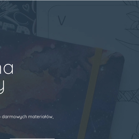
na
y
 do darmowych materiałów,