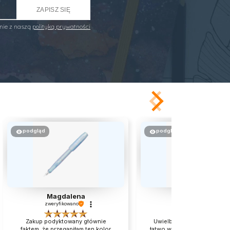
ZAPISZ SIĘ
nie z naszą
polityką prywatności
podgląd
podgląd
Magdalena
Katarzyna
zweryfikowano
zweryfikowano
Zakup podyktowany głównie
Uwielbiam❤️ dzięki temu że 
faktem, że przegapiłam ten kolor
łatwo wyrwać nie mam tej bar