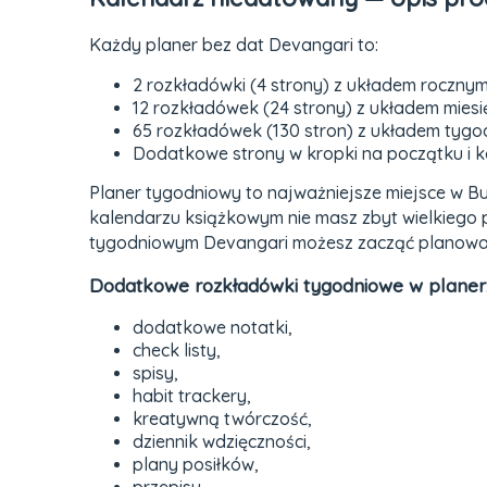
Każdy planer bez dat Devangari to:
2 rozkładówki (4 strony) z układem roczny
12 rozkładówek (24 strony) z układem mies
65 rozkładówek (130 stron) z układem tyg
Dodatkowe strony w kropki na początku i 
Planer tygodniowy to najważniejsze miejsce w Bu
kalendarzu książkowym nie masz zbyt wielkiego 
tygodniowym Devangari możesz zacząć planow
Dodatkowe rozkładówki tygodniowe w planer
dodatkowe notatki,
check listy,
spisy,
habit trackery,
kreatywną twórczość,
dziennik wdzięczności,
plany posiłków,
przepisy,