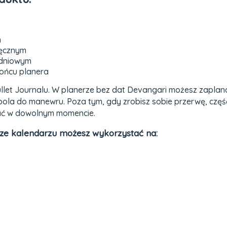
m
ięcznym
odniowym
końcu planera
llet Journalu. W planerze bez dat Devangari możesz zaplano
pola do manewru. Poza tym, gdy zrobisz sobie przerwę, częś
ać w dowolnym momencie.
ze kalendarzu możesz wykorzystać na: