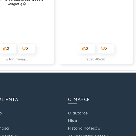
kaligrafią.👍️
0
0
0
0
w tym miesiącu
2026-05-26
KLIENTA
O MARCE
o
O autorce
Misja
ności
Historia notesów
zt dostawy
Jak powstają notesy