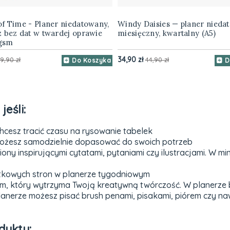
f Time - Planer niedatowany,
Windy Daisies — planer nieda
z bez dat w twardej oprawie
miesięczny, kwartalny (A5)
 gsm
34,90 zł
9,90 zł
44,90 zł
Do Koszyka
D
jeśli:
chcesz tracić czasu na rysowanie tabelek
 możesz samodzielnie dopasować do swoich potrzeb
niony inspirującymi cytatami, pytaniami czy ilustracjami. W 
atkowych stron w planerze tygodniowym
m, który wytrzyma Twoją kreatywną twórczość. W planerze 
lanerze możesz pisać brush penami, pisakami, piórem czy na
duktu: