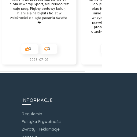
pióra w wersji Sport, ale Perkeo też
"co jeśli coś źle/krzywo/gł
daje radę. Piękny perłowy kolor,
plus format kołozeszytu je
mieni się na błękit i fiolet w
mnie mega wygodny. A pr
zależności od kąta padania światła.
wszystkim fakt, że jakość j
❤️
prawdę premium i zeszyt je
prostu piękny jakoś dodaj
otuchy w szarej codzienno
0
0
0
0
2026-07-07
2026-07-06
INFORMACJE
Regulamin
Polityka Prywatności
Zwroty i reklamacje
Kontakt