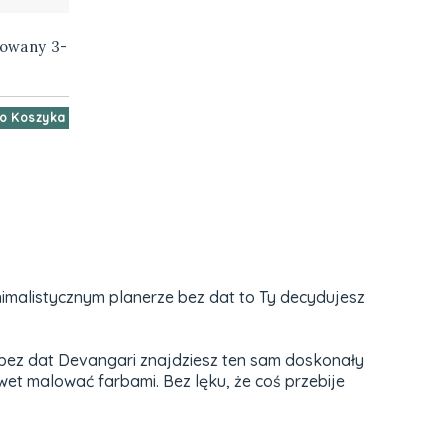
towany 3-
o Koszyka
minimalistycznym planerze bez dat to Ty decydujesz
bez dat Devangari znajdziesz ten sam doskonały
wet malować farbami. Bez lęku, że coś przebije