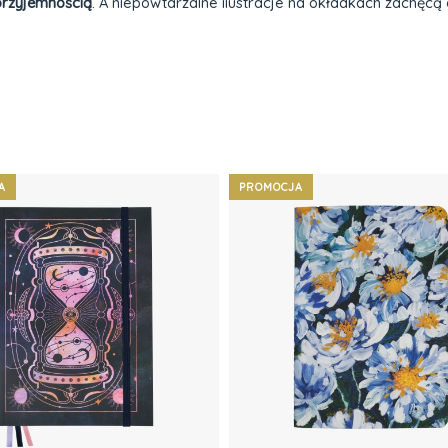
 przyjemnością
. A niepowtarzalne ilustracje na okładkach zachęcą
A
PROMOCJA