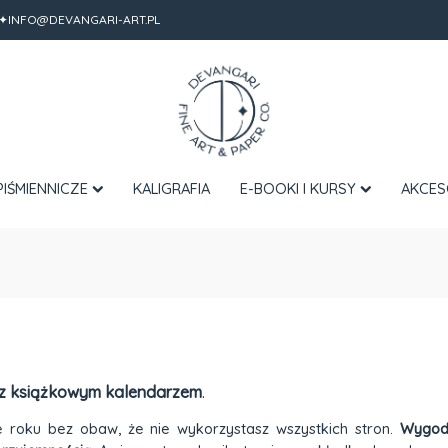
✦INFO@DEVANGARI-ART.PL
PIŚMIENNICZE
KALIGRAFIA
E-BOOKI I KURSY
AKCES
a z książkowym kalendarzem
.
 roku bez obaw, że nie wykorzystasz wszystkich stron.
Wygodn