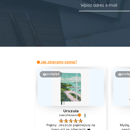
Jak zbieramy opinie?
podgląd
podg
Urszula
zweryfikowano
Piękny. Jeszcze piękniejszy na
Myślę,
żywo niż na zdjęciach. ❤️
penó