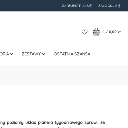
ZAREJESTRUJ SIĘ
ZALOGUJ SIĘ
0
/
0,00 zł
ORIA
ZESTAWY
OSTATNIA SZANSA
y poziomy układ planera tygodniowego sprawi, że