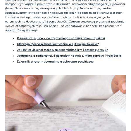
korzyści wynikające z prowadzenia dziennika, notowania odręcznego czy rysowania
(lub ogółem - tworzenia, kreatywnego hobby). Myślę, że w obecnym, bardzo
zcyfryzowanym, świecie taka analogowa odskocznia i oddech od ekranów jest nam
bardzo potrzebny i może poprawić nasz dobrostan. Nie zawsze wymaga to
ogromnych nakładów energii i pomysłowości. Czasem wystarczy prosty akt przelania
swoich chaotycznych myśli na papier - nawet całkowicie bez celu, bez poszukiwań
rozwiązań czy strategii.
Pisanie intuicyjne – na czym polega i co dzięki niemu zyskasz
Dlaczego ręczne pisanie jest ważne w cyfrowym świecie?
Jak Bullet Journal może wspierać minimalizm i detoks cyfrowy?
Journaling a samorozwój. 5 pomysłów na notes, który poprawi Twoje życie
Dziennik stresu — Journaling a dobrostan psychiczny