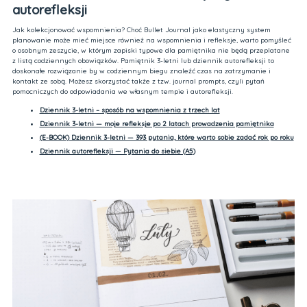
autorefleksji
Jak kolekcjonować wspomnienia? Choć Bullet Journal jako elastyczny system
planowanie może mieć miejsce również na wspomnienia i refleksje, warto pomyśleć
o osobnym zeszycie, w którym zapiski typowe dla pamiętnika nie będą przeplatane
z listą codziennych obowiązków. Pamiętnik 3-letni lub dziennik autorefleksji to
doskonałe rozwiązanie by w codziennym biegu znaleźć czas na zatrzymanie i
kontakt ze sobą. Możesz skorzystać także z tzw. journal prompts, czyli pytań
pomocniczych do odpowiadania we własnym tempie i autorefleksji.
Dziennik 3-letni – sposób na wspomnienia z trzech lat
Dziennik 3-letni — moje refleksje po 2 latach prowadzenia pamiętnika
(E-BOOK) Dziennik 3-letni — 393 pytania, które warto sobie zadać rok po roku
Dziennik autorefleksji — Pytania do siebie (A5)