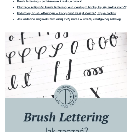
Brush lettering - podstawowe kreski, wprawki
Dlaczego kaligrafia brush lettering jest idealnym hobby, by się zrelaksować?
Podstawy brush letteringu — Co wybrać: zeszyt ćwiczeń, czy e-booka?
Jak ozdobne nagłówki zamienią Twój notes w strefę kreatywnej zabawy