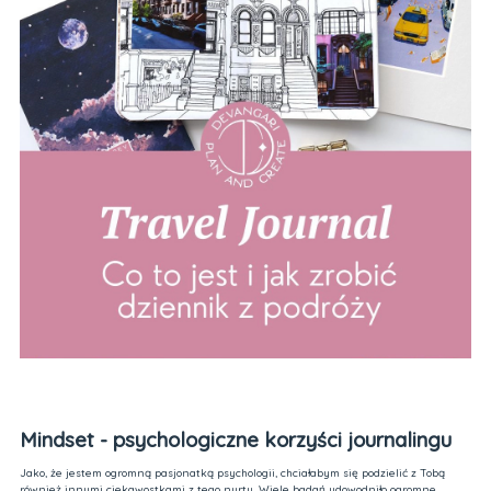
Mindset - psychologiczne korzyści journalingu
Jako, że jestem ogromną pasjonatką psychologii, chciałabym się podzielić z Tobą
również innymi ciekawostkami z tego nurtu. Wiele badań udowodniło ogromne