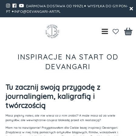
DARMOWA DOSTAWA OD 199ZŁ✦ WYSYŁKA DO G.11 PON-
PT ✦INFO@DEVANGARI-ART.PL
INSPIRACJE NA START OD
DEVANGARI
Tu zacznij swoją przygodę z
journalingiem, kaligrafią i
twórczością
Masz piękny notes, ale nie wiesz co z nim zrobić? A może masz aż za wiele
pomysłów, ale wewnętrznie czujesz blokadę przed ich realizacją?
Mam na to rozwiązanie! Przygotowałam dla Ciebie bazę inspiracji Devangari.
Znajdziesz w niej listę pomocnych artykułów blogowych, filmów, wskazówek i