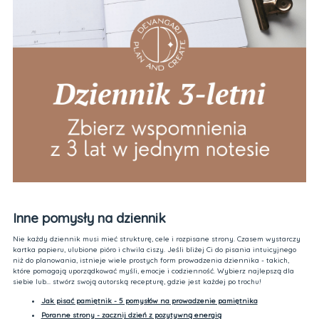
Inne pomysły na dziennik
Nie każdy dziennik musi mieć strukturę, cele i rozpisane strony. Czasem wystarczy
kartka papieru, ulubione pióro i chwila ciszy. Jeśli bliżej Ci do pisania intuicyjnego
niż do planowania, istnieje wiele prostych form prowadzenia dziennika - takich,
które pomagają uporządkować myśli, emocje i codzienność. Wybierz najlepszą dla
siebie lub... stwórz swoją autorską recepturę, gdzie jest każdej po trochu!
Jak pisać pamiętnik - 5 pomysłów na prowadzenie pamiętnika
Poranne strony - zacznij dzień z pozytywną energią