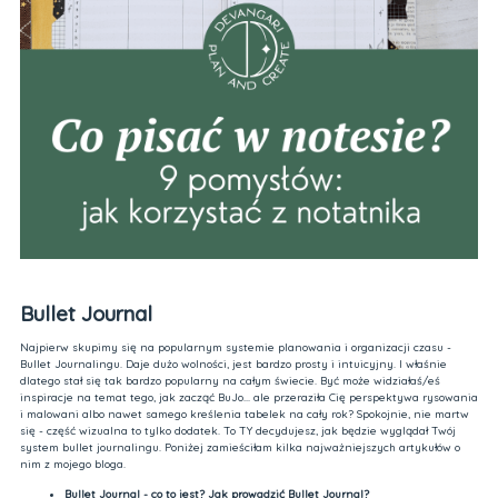
Bullet Journal
Najpierw skupimy się na popularnym systemie planowania i organizacji czasu -
Bullet Journalingu. Daje dużo wolności, jest bardzo prosty i intuicyjny. I właśnie
dlatego stał się tak bardzo popularny na całym świecie. Być może widziałaś/eś
inspiracje na temat tego, jak zacząć BuJo... ale przeraziła Cię perspektywa rysowania
i malowani albo nawet samego kreślenia tabelek na cały rok? Spokojnie, nie martw
się - część wizualna to tylko dodatek. To TY decydujesz, jak będzie wyglądał Twój
system bullet journalingu. Poniżej zamieściłam kilka najważniejszych artykułów o
nim z mojego bloga.
Bullet Journal - co to jest? Jak prowadzić Bullet Journal?