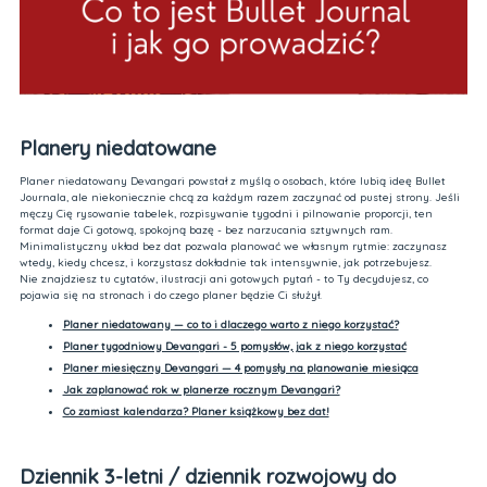
Planery niedatowane
Planer niedatowany Devangari powstał z myślą o osobach, które lubią ideę Bullet
Journala, ale niekoniecznie chcą za każdym razem zaczynać od pustej strony. Jeśli
męczy Cię rysowanie tabelek, rozpisywanie tygodni i pilnowanie proporcji, ten
format daje Ci gotową, spokojną bazę - bez narzucania sztywnych ram.
Minimalistyczny układ bez dat pozwala planować we własnym rytmie: zaczynasz
wtedy, kiedy chcesz, i korzystasz dokładnie tak intensywnie, jak potrzebujesz.
Nie znajdziesz tu cytatów, ilustracji ani gotowych pytań - to Ty decydujesz, co
pojawia się na stronach i do czego planer będzie Ci służył.
Planer niedatowany — co to i dlaczego warto z niego korzystać?
Planer tygodniowy Devangari - 5 pomysłów, jak z niego korzystać
Planer miesięczny Devangari — 4 pomysły na planowanie miesiąca
Jak zaplanować rok w planerze rocznym Devangari?
Co zamiast kalendarza? Planer książkowy bez dat!
Dziennik 3-letni / dziennik rozwojowy do