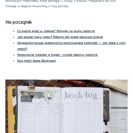
darmowych materiałów, które pomogą Ci ruszyć z miejsca. Przejdziesz do nich
klikając w zdjęcia lub punkty z listy poniżej.
Na początek
Co można pisać w notesie? Pomysły na pusty notatnik
Jak zacząć nowy notes? Pokonaj lęk przed pierwszą stroną!
Najpopularniejsze przekonania ograniczające twórczość — Jak sobie z nimi
radzić?
Porównanie notesów w kropki - znajdź idealny notatnik
Spis treści bloga Devangari