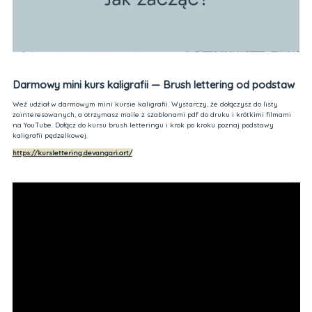
Darmowy mini kurs kaligrafii — Brush lettering od podstaw
Weź udział w darmowym mini kursie kaligrafii. Wystarczy, że dołączysz do listy
zainteresowanych, a otrzymasz maile z szablonami pdf do druku i krótkimi filmami
na YouTube. Dołącz do kursu brush letteringu i krok po kroku poznaj podstawy
kaligrafii pędzelkowej.
https://kurslettering.devangari.art/