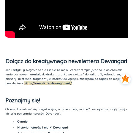
Dołącz do kreatywnego newslettera Devangari
Jeśli artykuły blogowe to dla Ciebie za mało i chcesz otrzymywać co jakiś czas ode
mnie darmowe materiały do druku np. arkusze ćwiczeń do kaligrafii, kalendarze,
planery, ilustracje, fragmenty e-booków do wglądu, zachęcam do zapisu do mojego
newslettera:
https://newsletter.devangari.art/
Poznajmy się!
Chcesz dowiedzieć się czegoś więcej o mnie i mojej marce? Poznaj mnie, moją misję i
historię powstania notesów Devangari.
O mnie
Historia notesów i marki Devangari