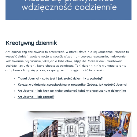
Kreatywny dziennik
Art journal czy szkicownik to przestrzeń, w której słowa nie są konieczne. Możesz tu
wyrazić siebie i swoje emocje w sposób wizualny - poprzez rysowanie, malowanie,
kolażowanie, wycinanie, wklejanie bibelotów, zdjęć itd. Możesz dokumentować
podróże i zwykłe dni, które chcesz zapamiętać. Taki dziennik nie wymaga talentu
ani planu - liczy się proces, eksperyment i przyjemność tworzenia.
Travel Journal - co to jest i jak zrobić dziennik z podróży?
Kolaże, wyklejanie, scrapbooking w notatniku. Zobacz, jak ozdobić Journal
Art Journal - jak krok po kroku wykonać kolaż w artystycznym dzienniku
Art Journal - jak zacząć?