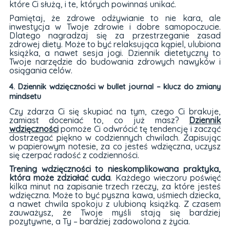
które Ci służą, i te, których powinnaś unikać.
Pamiętaj, że zdrowe odżywianie to nie kara, ale
inwestycja w Twoje zdrowie i dobre samopoczucie.
Dlatego nagradzaj się za przestrzeganie zasad
zdrowej diety. Może to być relaksująca kąpiel, ulubiona
książka, a nawet sesja jogi. Dziennik dietetyczny to
Twoje narzędzie do budowania zdrowych nawyków i
osiągania celów.
4. Dziennik wdzięczności w bullet journal – klucz do zmiany
mindsetu
Czy zdarza Ci się skupiać na tym, czego Ci brakuje,
zamiast doceniać to, co już masz?
Dziennik
wdzięczności
pomoże Ci odwrócić tę tendencję i zacząć
dostrzegać piękno w codziennych chwilach. Zapisując
w papierowym notesie, za co jesteś wdzięczna, uczysz
się czerpać radość z codzienności.
Trening wdzięczności to nieskomplikowana praktyka,
która może zdziałać cuda
. Każdego wieczoru poświęć
kilka minut na zapisanie trzech rzeczy, za które jesteś
wdzięczna. Może to być pyszna kawa, uśmiech dziecka,
a nawet chwila spokoju z ulubioną książką. Z czasem
zauważysz, że Twoje myśli stają się bardziej
pozytywne, a Ty – bardziej zadowolona z życia.