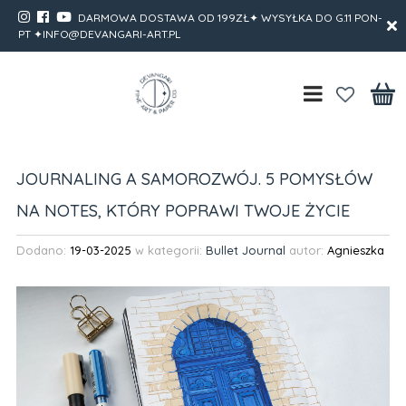
DARMOWA DOSTAWA OD 199ZŁ✦ WYSYŁKA DO G.11 PON-
PT ✦INFO@DEVANGARI-ART.PL
JOURNALING A SAMOROZWÓJ. 5 POMYSŁÓW
NA NOTES, KTÓRY POPRAWI TWOJE ŻYCIE
Dodano:
19-03-2025
w kategorii:
Bullet Journal
autor:
Agnieszka