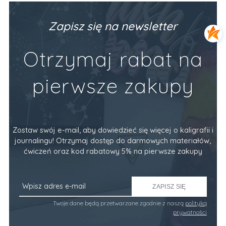
PODSTAWY (alfabet, codzienne frazy)
Va
Producent:
Devangari Art
Pr
89,90 zł
34
Zapisz się na newsletter
Do Koszyka
Otrzymaj rabat na
pierwsze zakupy
Zostaw swój e-mail, aby dowiedzieć się więcej o kaligrafii i
journalingu! Otrzymaj dostęp do darmowych materiałów,
ćwiczeń oraz kod rabatowy 5% na pierwsze zakupy
ZAPISZ SIĘ
Twoje dane będą przetwarzane zgodnie z naszą
polityką
prywatności