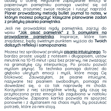
obawy o ocenę. Regularne zapisywanie emocji w
papierowym pamiętniku pomaga uwolnić się od
napięcia, zrozumieć swoje reakcje i ruszyć naprzód.
Planer prowadzony metodą bullet journal to notes, w
którym możesz połączyć klasyczne planowanie zadań
z praktyką pisania pamiętnika
.
Jeśli nie prowadziłaś nigdy pamiętnika, zajrzyj do
wpisu
"Jak pisać pamiętnik" z 5 pomysłami na
prowadzenie pamiętnika
. Inspiracje, które tam
znajdziesz, będą świetnym punktem wyjścia do
Twoich
dalszych refleksji i samopoznania
.
Możesz też spróbować praktyki
pisania intuicyjnego
. To
bardzo proste: usiądź z notesem i długopisem, ustaw
minutnik na 10-15 minut i pisz bez przerwy, nie zważając
na gramatykę czy interpunkcję. Po prostu pozwól
myślom płynąć. Ta technika pomaga dotrzeć do
głęboko ukrytych emocji i myśli, które mogą Cię
blokować. Zauważyłam, że pisanie intuicyjne,
nazywane też pisaniem swobodnym, pomaga mi
dowiedzieć się, o co tak naprawdę mi chodzi.
Korzystam z niej szczególnie wtedy, gdy czuję się
przytłoczona przez emocje lub zagubiona w natłoku
obowiązków. Zapisana kartka pozwala mi spojrzeć
ponownie i z dystansem na chaos myśli, by poszukać
potrzeb, które za nimi stoją.