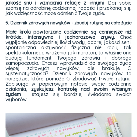
jakość snu i wzmacnia relacje z innymi
. Daj sobie
szansę na odrobinę codziennej radości i przekonaj się,
jak wdzięczność może odmienić Twoje życie.
5. Dziennik zdrowych nawyków - zbuduj rutynę na całe życie
Małe kroki powtarzane codziennie są cenniejsze niż
krótkie, intensywne i jednorazowe zrywy
. Choć
wypijanie odpowiedniej ilości wody, dobrej jakości sen i
spontaniczna aktywność fizyczna nie robią tak
spektakularnego wrażenia jak maraton, to właśnie one
budują fundament Twojego zdrowia i dobrego
samopoczucia. Chcesz wprowadzić do swojego życia
więcej zdrowych nawyków, ale brakuje Ci
systematyczności? Dziennik zdrowych nawyków to
narzędzie, które pomoże Ci zbudować trwałe rutyny.
Zapisując w papierowym notesie swoje codzienne
działania,
zyskujesz kontrolę nad swoim własnym
życiem
i stajesz się bardziej świadoma swoich
wyborów.