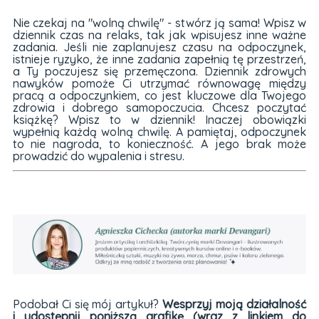
Nie czekaj na "wolną chwilę" - stwórz ją sama! Wpisz w
dziennik czas na relaks, tak jak wpisujesz inne ważne
zadania. Jeśli nie zaplanujesz czasu na odpoczynek,
istnieje ryzyko, że inne zadania zapełnią tę przestrzeń,
a Ty poczujesz się przemęczona. Dziennik zdrowych
nawyków pomoże Ci utrzymać równowagę między
pracą a odpoczynkiem, co jest kluczowe dla Twojego
zdrowia i dobrego samopoczucia. Chcesz poczytać
książkę? Wpisz to w dziennik! Inaczej obowiązki
wypełnią każdą wolną chwilę. A pamiętaj, odpoczynek
to nie nagroda, to konieczność. A jego brak może
prowadzić do wypalenia i stresu.
Podobał Ci się mój artykuł?
Wesprzyj moją działalność
i udostępnij poniższą grafikę (wraz z linkiem do