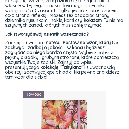
korzystać. Ważne, żeby działo się to regularnie, bo
właśnie w tej regularności tkwi magia dziennika
wdzięczności. Czasami to tylko jedno zdanie, czasem
cała strona refleksji. Możesz też ozdabiać strony
dziennika rysunkami, naklejkami czy
kolażem
. Tu nie ma
sztywnych zasad, których musisz się trzymać.
Jak stworzyć swój dziennik wdzięczności?
Zacznij od wyboru
notesu
.
Postaw na wzór, który Cię
zachwyci i zadbaj o jakość – w końcu będziesz
zaglądać do niego bardzo często.
Wybierz notes z
piękną okładką i grubymi stronami, które pomieszczą
wszystkie Twoje zapiski. Zajrzyj do wpisu
prezentującego
kolekcję "Fairyland"
i z uważnością
obejrzyj zachwycające okładki. Na pewno znajdziesz
tam wzór dla siebie!