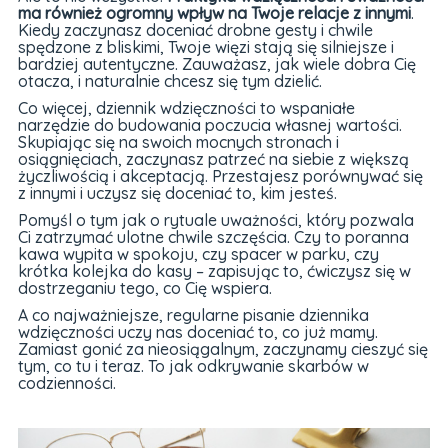
ma również ogromny wpływ na Twoje relacje z innymi
.
Kiedy zaczynasz doceniać drobne gesty i chwile
spędzone z bliskimi, Twoje więzi stają się silniejsze i
bardziej autentyczne. Zauważasz, jak wiele dobra Cię
otacza, i naturalnie chcesz się tym dzielić.
Co więcej, dziennik wdzięczności to wspaniałe
narzędzie do budowania poczucia własnej wartości.
Skupiając się na swoich mocnych stronach i
osiągnięciach, zaczynasz patrzeć na siebie z większą
życzliwością i akceptacją. Przestajesz porównywać się
z innymi i uczysz się doceniać to, kim jesteś.
Pomyśl o tym jak o rytuale uważności, który pozwala
Ci zatrzymać ulotne chwile szczęścia. Czy to poranna
kawa wypita w spokoju, czy spacer w parku, czy
krótka kolejka do kasy – zapisując to, ćwiczysz się w
dostrzeganiu tego, co Cię wspiera.
A co najważniejsze, regularne pisanie dziennika
wdzięczności uczy nas doceniać to, co już mamy.
Zamiast gonić za nieosiągalnym, zaczynamy cieszyć się
tym, co tu i teraz. To jak odkrywanie skarbów w
codzienności.