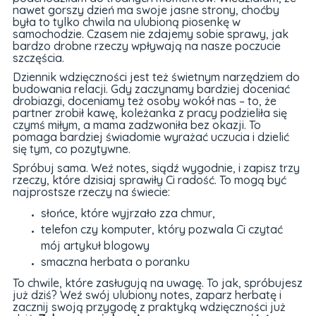
nawet gorszy dzień ma swoje jasne strony, choćby
była to tylko chwila na ulubioną piosenkę w
samochodzie. Czasem nie zdajemy sobie sprawy, jak
bardzo drobne rzeczy wpływają na nasze poczucie
szczęścia.
Dziennik wdzięczności jest też świetnym narzędziem do
budowania relacji. Gdy zaczynamy bardziej doceniać
drobiazgi, doceniamy też osoby wokół nas – to, że
partner zrobił kawę, koleżanka z pracy podzieliła się
czymś miłym, a mama zadzwoniła bez okazji. To
pomaga bardziej świadomie wyrażać uczucia i dzielić
się tym, co pozytywne.
Spróbuj sama. Weź notes, siądź wygodnie, i zapisz trzy
rzeczy, które dzisiaj sprawiły Ci radość. To mogą być
najprostsze rzeczy na świecie:
słońce, które wyjrzało zza chmur,
telefon czy komputer, który pozwala Ci czytać
mój artykuł blogowy
smaczna herbata o poranku
To chwile, które zasługują na uwagę. To jak, spróbujesz
już dziś? Weź swój ulubiony notes, zaparz herbatę i
zacznij swoją przygodę z praktyką wdzięczności już