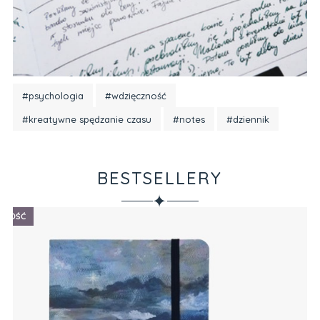
#psychologia
#wdzięczność
#kreatywne spędzanie czasu
#notes
#dziennik
BESTSELLERY
✦
P