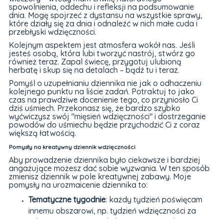
spowolnienia, oddechu i refleksji na podsumowanie
dnia. Mogę spojrzeć z dystansu na wszystkie sprawy,
które działy się za dnia i odnaleźć w nich małe cuda i
przebłyski wdzięczności.
Kolejnym aspektem jest atmosfera wokół nas. Jeśli
jesteś osobą, która lubi tworzyć nastrój, stwórz go
również teraz. Zapal świecę, przygotuj ulubioną
herbatę i skup się na detalach – bądź tu i teraz.
Pomyśl o uzupełnianiu dziennika nie jak o odhaczeniu
kolejnego punktu na liście zadań. Potraktuj to jako
czas na prawdziwe docenienie tego, co przyniosło Ci
dziś uśmiech. Przekonasz się, że bardzo szybko
wyćwiczysz swój "mięsień wdzięczności" i dostrzeganie
powodów do uśmiechu będzie przychodzić Ci z coraz
większą łatwością.
Pomysły na kreatywny dziennik wdzięczności
Aby prowadzenie dziennika było ciekawsze i bardziej
angażujące możesz dać sobie wyzwania. W ten sposób
zmienisz dziennik w pole kreatywnej zabawy. Moje
pomysły na urozmaicenie dziennika to:
Tematyczne tygodnie
: każdy tydzień poświęcam
innemu obszarowi, np. tydzień wdzięczności za