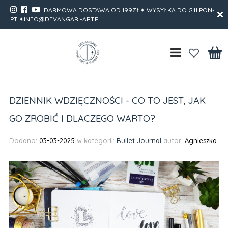
DARMOWA DOSTAWA OD 199ZŁ✦ WYSYŁKA DO G.11 PON-
PT ✦INFO@DEVANGARI-ART.PL
DZIENNIK WDZIĘCZNOŚCI - CO TO JEST, JAK
GO ZROBIĆ I DLACZEGO WARTO?
Dodano:
03-03-2025
w kategorii:
Bullet Journal
autor:
Agnieszka