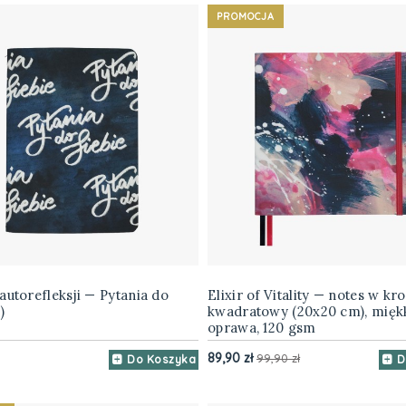
PROMOCJA
autorefleksji — Pytania do
Elixir of Vitality — notes w kro
)
kwadratowy (20x20 cm), mięk
oprawa, 120 gsm
89,90 zł
99,90 zł
Do Koszyka
D