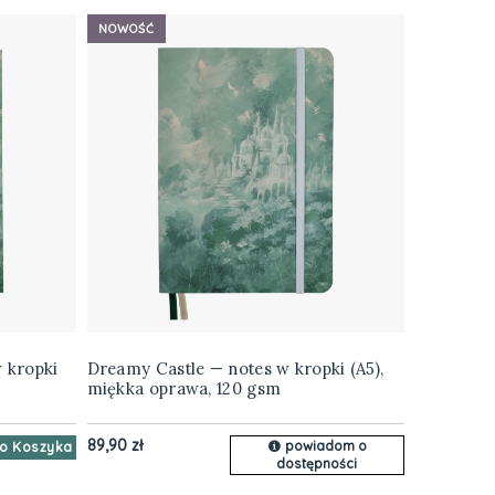
NOWOŚĆ
 kropki
Dreamy Castle — notes w kropki (A5),
miękka oprawa, 120 gsm
89,90 zł
powiadom o
o Koszyka
dostępności