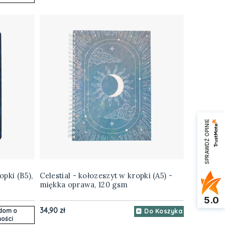
SPRAWDŹ OPINIE
pki (B5),
Celestial - kołozeszyt w kropki (A5) -
miękka oprawa, 120 gsm
5.0
34,90 zł
dom o
Do Koszyka
ości