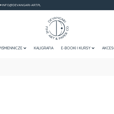
✦INFO@DEVANGARI-ART.PL
PIŚMIENNICZE
KALIGRAFIA
E-BOOKI I KURSY
AKCES