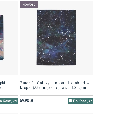
NOWOŚĆ
pki,
Emerald Galaxy — notatnik otabind w
ka
kropki (A5), miękka oprawa, 120 gsm
59,90 zł
o Koszyka
Do Koszyka