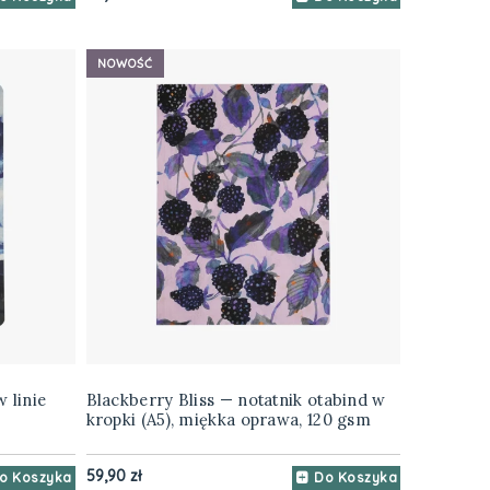
NOWOŚĆ
 linie
Blackberry Bliss — notatnik otabind w
kropki (A5), miękka oprawa, 120 gsm
59,90 zł
o Koszyka
Do Koszyka