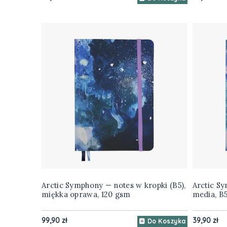
Arctic Symphony — notes w kropki (B5),
Arctic S
miękka oprawa, 120 gsm
media, B
99,90 zł
39,90 zł
Do Koszyka