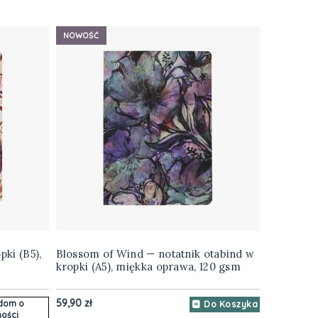
NOWOŚĆ
pki (B5),
Blossom of Wind — notatnik otabind w
kropki (A5), miękka oprawa, 120 gsm
59,90 zł
dom o
Do Koszyka
ości