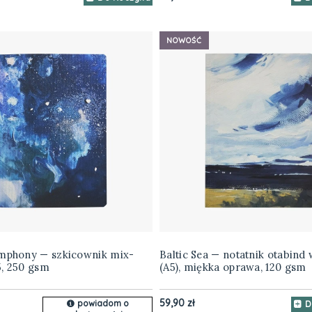
NOWOŚĆ
ymphony — szkicownik mix-
Baltic Sea — notatnik otabind w
5, 250 gsm
(A5), miękka oprawa, 120 gsm
59,90 zł
powiadom o
D