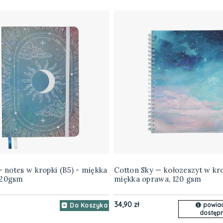
 - notes w kropki (B5) - miękka
Cotton Sky — kołozeszyt w kro
120gsm
miękka oprawa, 120 gsm
34,90 zł
powia
Do Koszyka
dostępn