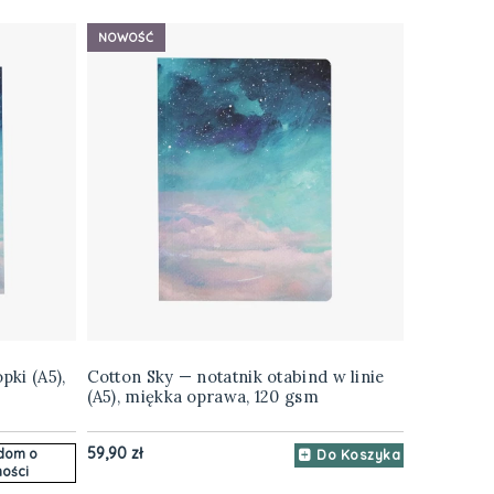
NOWOŚĆ
pki (A5),
Cotton Sky — notatnik otabind w linie
(A5), miękka oprawa, 120 gsm
59,90 zł
dom o
Do Koszyka
ości