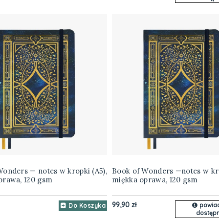
onders — notes w kropki (A5),
Book of Wonders —notes w kro
prawa, 120 gsm
miękka oprawa, 120 gsm
99,90 zł
powia
Do Koszyka
dostępn