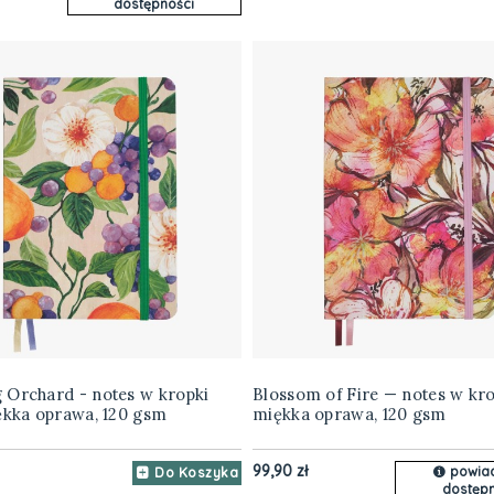
dostępności
 Orchard - notes w kropki
Blossom of Fire — notes w kro
ękka oprawa, 120 gsm
miękka oprawa, 120 gsm
99,90 zł
powia
Do Koszyka
dostępn