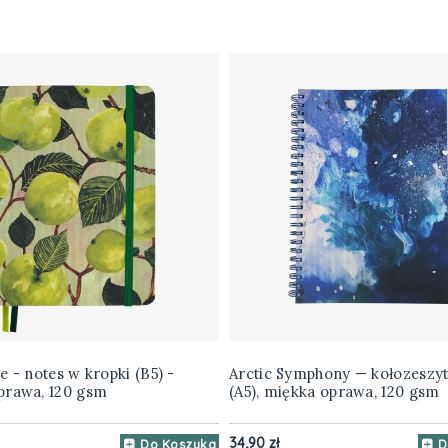
e - notes w kropki (B5) -
Arctic Symphony — kołozeszyt
prawa, 120 gsm
(A5), miękka oprawa, 120 gsm
34,90 zł
Do Koszyka
D