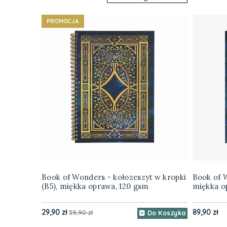
PROMOCJA
Book of Wonders - kołozeszyt w kropki
Book of W
(B5), miękka oprawa, 120 gsm
miękka o
29,90 zł
89,90 zł
39,90 zł
Do Koszyka