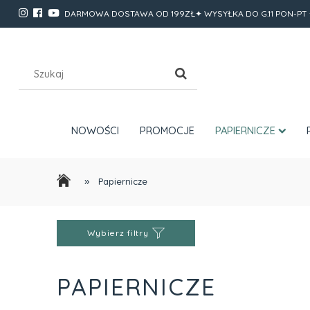
DARMOWA DOSTAWA OD 199ZŁ✦ WYSYŁKA DO G.11 PON-PT 
NOWOŚCI
PROMOCJE
PAPIERNICZE
»
Papiernicze
Wybierz filtry
PAPIERNICZE