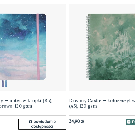
y — notes w kropki (B5),
Dreamy Castle — kołozeszyt w
prawa, 120 gsm
(A5), 120 gsm
34,90 zł
powiadom o
D
dostępności