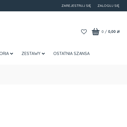
ZAREJESTRUJ SIĘ
ZALOGUJ SIĘ
0
/
0,00 zł
ORIA
ZESTAWY
OSTATNIA SZANSA