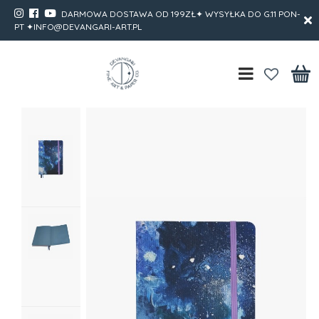
DARMOWA DOSTAWA OD 199ZŁ✦ WYSYŁKA DO G.11 PON-
PT ✦INFO@DEVANGARI-ART.PL