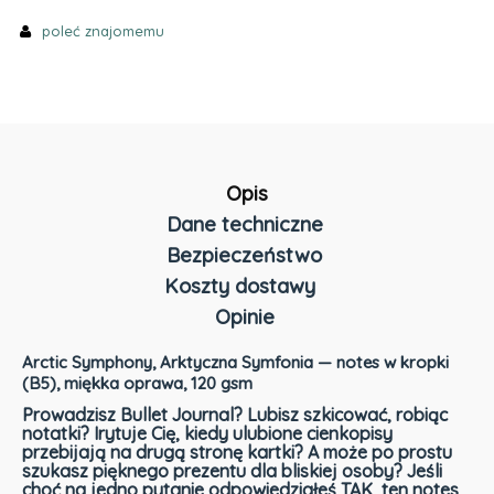
poleć znajomemu
Opis
Dane techniczne
Bezpieczeństwo
Koszty dostawy
Opinie
Cena nie zawiera ewentualnych kosztów płatności
Arctic Symphony, Arktyczna Symfonia — notes w kropki
(B5), miękka oprawa, 120 gsm
Prowadzisz Bullet Journal? Lubisz szkicować, robiąc
notatki? Irytuje Cię, kiedy ulubione cienkopisy
przebijają na drugą stronę kartki? A może po prostu
szukasz pięknego prezentu dla bliskiej osoby? Jeśli
choć na jedno pytanie odpowiedziałeś TAK, ten notes