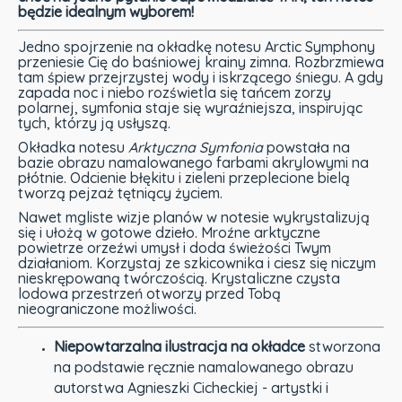
będzie idealnym wyborem!
Jedno spojrzenie na okładkę notesu Arctic Symphony
przeniesie Cię do baśniowej krainy zimna. Rozbrzmiewa
tam śpiew przejrzystej wody i iskrzącego śniegu. A gdy
zapada noc i niebo rozświetla się tańcem zorzy
polarnej, symfonia staje się wyraźniejsza, inspirując
tych, którzy ją usłyszą.
Okładka notesu
Arktyczna Symfonia
powstała na
bazie obrazu namalowanego farbami akrylowymi na
płótnie. Odcienie błękitu i zieleni przeplecione bielą
tworzą pejzaż tętniący życiem.
Nawet mgliste wizje planów w notesie wykrystalizują
się i ułożą w gotowe dzieło. Mroźne arktyczne
powietrze orzeźwi umysł i doda świeżości Twym
działaniom. Korzystaj ze szkicownika i ciesz się niczym
nieskrępowaną twórczością. Krystaliczne czysta
lodowa przestrzeń otworzy przed Tobą
nieograniczone możliwości.
Niepowtarzalna ilustracja na okładce
stworzona
na podstawie ręcznie namalowanego obrazu
autorstwa Agnieszki Cicheckiej - artystki i