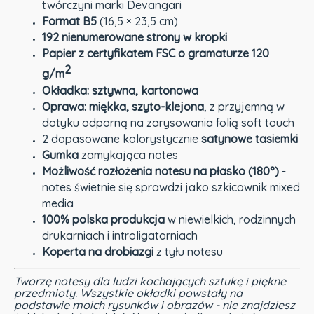
twórczyni marki Devangari
Format B5
(16,5 × 23,5 cm)
192 nienumerowane strony w kropki
Papier z certyfikatem FSC o gramaturze 120
2
g/m
Okładka: sztywna, kartonowa
Oprawa: miękka, szyto-klejona
, z przyjemną w
dotyku odporną na zarysowania folią soft touch
2 dopasowane kolorystycznie
satynowe tasiemki
Gumka
zamykająca notes
Możliwość rozłożenia notesu na płasko (180°)
-
notes świetnie się sprawdzi jako szkicownik mixed
media
100% polska produkcja
w niewielkich, rodzinnych
drukarniach i introligatorniach
Koperta na drobiazgi
z tyłu notesu
Tworzę notesy dla ludzi kochających sztukę i piękne
przedmioty. Wszystkie okładki powstały na
podstawie moich rysunków i obrazów - nie znajdziesz