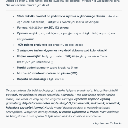
wraca do oferty. Ten notes będzie świetny do pisania i tworzenia wieczorową porą.
Niekoniecznie mrocznych dzieł.
Wzór okładki
powstał na podstawie ręcznie wykonanego obrazu
autorstwa
Agnieszki Cicheckiej - artystki i twórczyni marki Devangari
Format:
16,5x23,5cm
(ok.B5)
, 192 strony
Oprawa:
miękka, szyto-klejona, z przyjemną w dotyku folią odporną na
zarysowania
100% polska produkcja
(od projektu do realizacji)
2 satynowe tasiemki, gumka i wyklejki dobrane pod kolor okładki
Papier wewnątrz:
biały, gramatura
120gsm
(wytrzyma wiele Twoich
kreatywnych szaleństw :))
Kartki:
zadrukowane w szare kropki co 5 mm
Możliwość
rozłożenia notesu na płasko (180°)
Koperta na drobiazgi
z tyłu notesu
Tworzę notesy dla ludzi kochających sztukę i piękne przedmioty.
Wszystkie okładki
powstały na podstawie moich rysunków i obrazów - nie znajdziesz takich nigdzie
indziej.
Ale wiem, że liczy się też wnętrze. Dlatego
wybrałam papier z wysoką
gramaturą, dzięki któremu notes może służyć Ci jako dziennik, szkicownik, przepiśnik,
kalendarz czy bullet journal.
Każdy model dopracowałam w najdrobniejszych
szczegółach. Wszystkie notesy zostały
w całości wykonane w Polsce.
Mam nadzieję,
że korzystanie z nich sprawi Ci tyle samo radości, co mi ich stworzenie.
- Agnieszka Cichecka