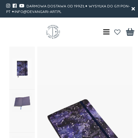
DARMOWA DOSTAWA OD 199ZŁ✦ WYSYŁKA DO G.11 PON-
PT ✦INFO@DEVANGARI-ART.PL