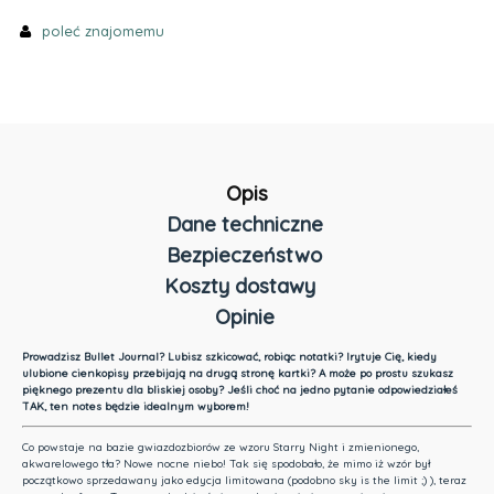
poleć znajomemu
Opis
Dane techniczne
Bezpieczeństwo
Koszty dostawy
Opinie
Cena nie zawiera ewentualnych kosztów płatności
Prowadzisz Bullet Journal? Lubisz szkicować, robiąc notatki? Irytuje Cię, kiedy
ulubione cienkopisy przebijają na drugą stronę kartki? A może po prostu szukasz
pięknego prezentu dla bliskiej osoby? Jeśli choć na jedno pytanie odpowiedziałeś
TAK, ten notes będzie idealnym wyborem!
Co powstaje na bazie gwiazdozbiorów ze wzoru Starry Night i zmienionego,
akwarelowego tła? Nowe nocne niebo! Tak się spodobało, że mimo iż wzór był
początkowo sprzedawany jako edycja limitowana (podobno sky is the limit ;) ), teraz