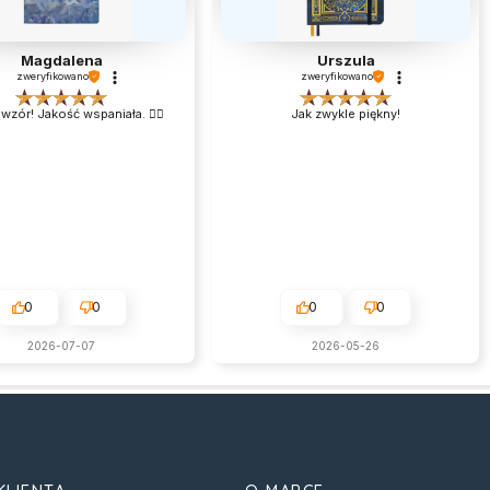
Magdalena
Urszula
zweryfikowano
zweryfikowano
wzór! Jakość wspaniała. 👌🏻
Jak zwykle piękny!
0
0
0
0
2026-07-07
2026-05-26