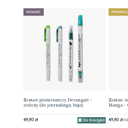
NOWOŚĆ
PROMOCJ
Zestaw piśmienniczy Devangari -
Zestaw że
zielony (do journalingu, bujo)
Manga - G
49,90 zł
49,90 zł
59
Do Koszyka