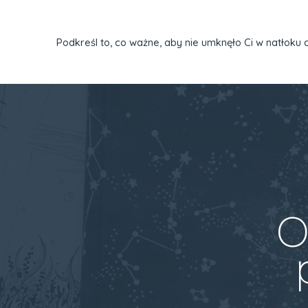
Podkreśl to, co ważne, aby nie umknęło Ci w natłoku 
O