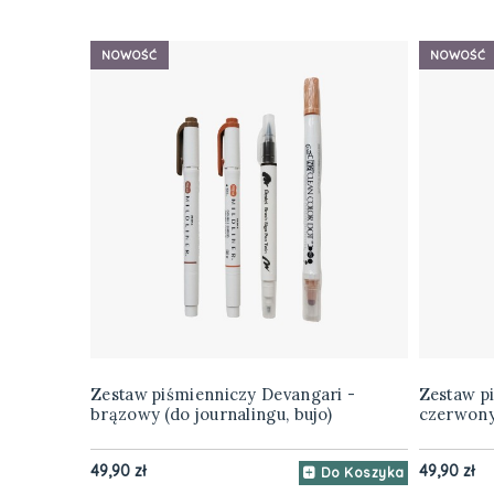
NOWOŚĆ
NOWOŚĆ
Zestaw piśmienniczy Devangari -
Zestaw p
brązowy (do journalingu, bujo)
czerwony 
49,90 zł
49,90 zł
Do Koszyka