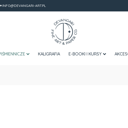
✦INFO@DEVANGARI-ART.PL
PIŚMIENNICZE
KALIGRAFIA
E-BOOKI I KURSY
AKCES