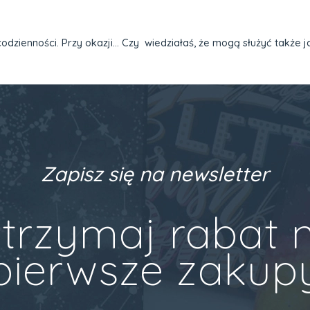
codzienności. Przy okazji… Czy wiedziałaś, że mogą służyć także j
Zapisz się na newsletter
trzymaj rabat 
pierwsze zakup