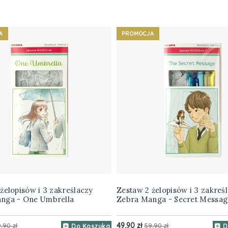
A
PROMOCJA
żelopisów i 3 zakreślaczy
Zestaw 2 żelopisów i 3 zakreś
nga - One Umbrella
Zebra Manga - Secret Messag
49,90 zł
,90 zł
59,90 zł
Do Koszyka
D