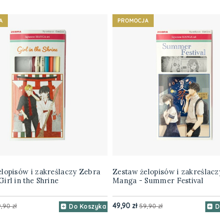
A
PROMOCJA
lopisów i zakreślaczy Zebra
Zestaw żelopisów i zakreślac
irl in the Shrine
Manga - Summer Festival
49,90 zł
,90 zł
59,90 zł
Do Koszyka
D