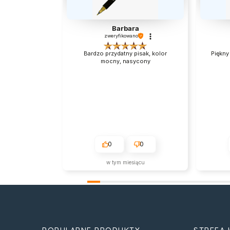
Barbara
zweryfikowano
Bardzo przydatny pisak, kolor
Piękny 
mocny, nasycony
0
0
w tym miesiącu