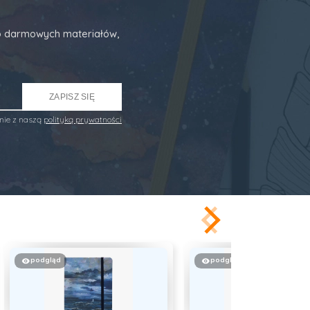
 do darmowych materiałów,
ZAPISZ SIĘ
nie z naszą
polityką prywatności
podgląd
podgląd