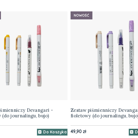
NOWOŚĆ
iśmienniczy Devangari -
Zestaw piśmienniczy Devangar
(do journalingu, bujo)
fioletowy (do journalingu, bujo
49,90 zł
Do Koszyka
D