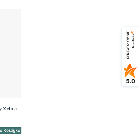
SPRAWDŹ OPINIE
5.0
zy Zebra
o Koszyka