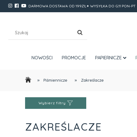
DARMOWA DOSTAWA OD 199ZŁ✦ WYSYŁKA DO G.11 PON-PT 
NOWOŚCI
PROMOCJE
PAPIERNICZE
»
»
Piśmiennicze
Zakreślacze
Wybierz filtry
ZAKREŚLACZE