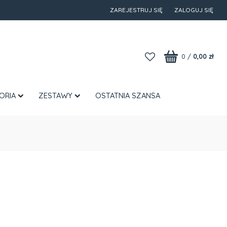
ZAREJESTRUJ SIĘ
ZALOGUJ SIĘ
0
/
0,00 zł
ORIA
ZESTAWY
OSTATNIA SZANSA