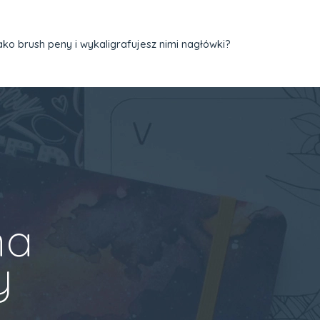
ako brush peny i wykaligrafujesz nimi nagłówki?
na
y