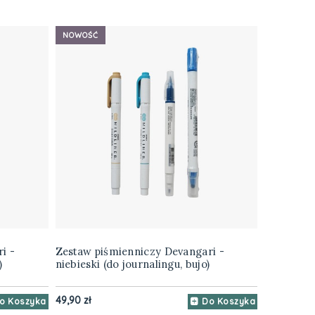
NOWOŚĆ
i -
Zestaw piśmienniczy Devangari -
)
niebieski (do journalingu, bujo)
49,90 zł
o Koszyka
Do Koszyka