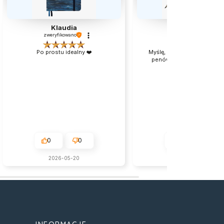
Klaudia
Jacek
zweryfikowano
zweryfikowano
Po prostu idealny ❤️
Myślę, że to bardzo dobry 
penów na początek przyg
kaligrafią.👍️
0
0
0
0
2026-05-20
w tym miesiącu