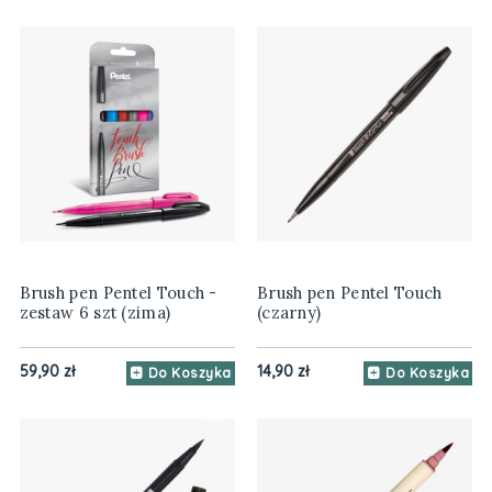
Brush pen Pentel Touch -
Brush pen Pentel Touch
zestaw 6 szt (zima)
(czarny)
59,90 zł
14,90 zł
Do Koszyka
Do Koszyka