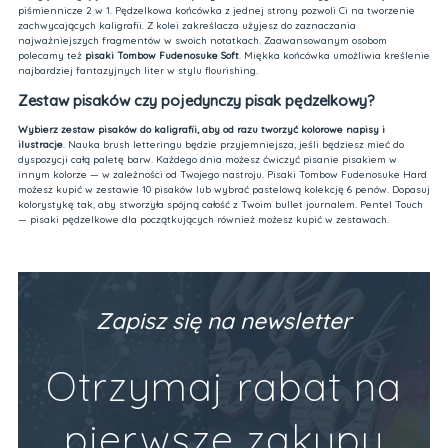
piśmiennicze 2 w 1. Pędzelkowa końcówka z jednej strony pozwoli Ci na tworzenie
zachwycających kaligrafii. Z kolei zakreślacza użyjesz do zaznaczania
najważniejszych fragmentów w swoich notatkach. Zaawansowanym osobom
polecamy też
pisaki Tombow Fudenosuke Soft
. Miękka końcówka umożliwia kreślenie
najbardziej fantazyjnych liter w stylu flourishing.
Zestaw pisaków czy pojedynczy pisak pędzelkowy?
Wybierz zestaw pisaków do kaligrafii, aby od razu tworzyć kolorowe napisy i
ilustracje
. Nauka brush letteringu będzie przyjemniejsza, jeśli będziesz mieć do
dyspozycji całą paletę barw. Każdego dnia możesz ćwiczyć pisanie pisakiem w
innym kolorze — w zależności od Twojego nastroju. Pisaki Tombow Fudenosuke Hard
możesz kupić w zestawie 10 pisaków lub wybrać pastelową kolekcję 6 penów. Dopasuj
kolorystykę tak, aby stworzyła spójną całość z Twoim bullet journalem. Pentel Touch
— pisaki pędzelkowe dla początkujących również możesz kupić w zestawach.
Zapisz się na newsletter
Otrzymaj rabat na
pierwsze zakupy