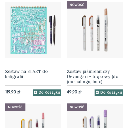
NOWOŚĆ
Zestaw na START do
Zestaw piśmienniczy
kaligrafii
Devangari - brązowy (do
journalingu, bujo)
119,90 zł
49,90 zł
Do Koszyka
Do Koszyka
NOWOŚĆ
NOWOŚĆ