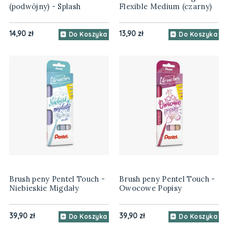
(podwójny) - Splash
Flexible Medium (czarny)
14,90 zł
13,90 zł
Do Koszyka
Do Koszyka
Brush peny Pentel Touch -
Brush peny Pentel Touch -
Niebieskie Migdały
Owocowe Popisy
39,90 zł
39,90 zł
Do Koszyka
Do Koszyka