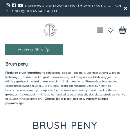
DARMOWA DOSTAWA OD 199ZŁ✦ WYSYŁKA DO G.11 PON-
PT ✦INFO@DEVANGARI-ART.PL
Wybierz filtry
Brush peny
Pisaki do brush letteringu
to połączenie pisaka i pędzla, wykorzystywany w brush
letteringu. To odmiana kaligrafii nowoczesnej, w której nacisk kładziony jest na
różnicę grubości i kształtu kreślonych linii. Na pewno na Pintereście lub mediach
społecznościowych rzuciły Ci się w oczy posty zachęcające użytkowników do
tworzenia nowoczesnych napisów. Pędzelkowa końcówka pozwala na kreślenie
grubszych i cieńszych linii. W zależności od tego, z jaką siłą dociskasz pisak do kartki,
uzyskasz inną grubość linii.
Zobacz, jakie pisaki kupisz w naszym sklepie
papierniczym.
BRUSH PENY