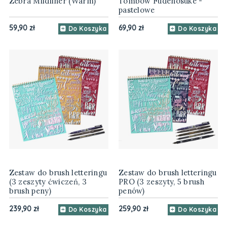
Zebra Mildliner (Warm)
Tombow Fudenosuke -
pastelowe
59,90 zł
69,90 zł
Do Koszyka
Do Koszyka
Zestaw do brush letteringu
Zestaw do brush letteringu
(3 zeszyty ćwiczeń, 3
PRO (3 zeszyty, 5 brush
brush peny)
penów)
239,90 zł
259,90 zł
Do Koszyka
Do Koszyka