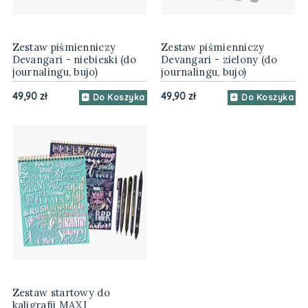
Zestaw piśmienniczy
Zestaw piśmienniczy
Devangari - niebieski (do
Devangari - zielony (do
journalingu, bujo)
journalingu, bujo)
49,90 zł
49,90 zł
Do Koszyka
Do Koszyka
Zestaw startowy do
kaligrafii MAXI