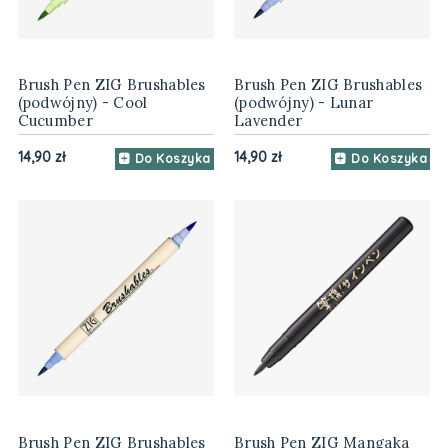
Brush Pen ZIG Brushables
Brush Pen ZIG Brushables
(podwójny) - Cool
(podwójny) - Lunar
Cucumber
Lavender
14,90 zł
14,90 zł
Do Koszyka
Do Koszyka
Brush Pen ZIG Brushables
Brush Pen ZIG Mangaka