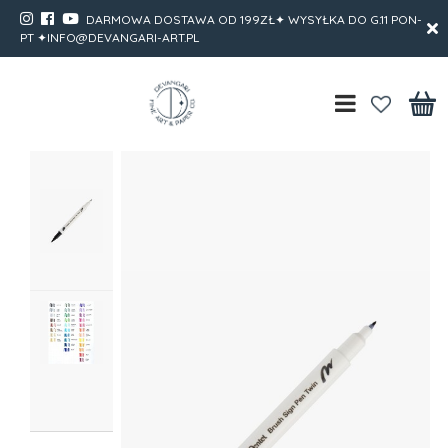
DARMOWA DOSTAWA OD 199ZŁ✦ WYSYŁKA DO G.11 PON-
PT ✦INFO@DEVANGARI-ART.PL