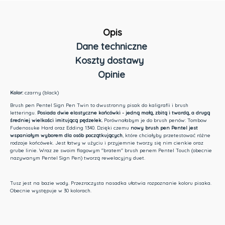
Opis
Dane techniczne
Koszty dostawy
Opinie
Cena nie zawiera ewentualnych kosztów płatności
Kolor:
czarny (black)
Brush pen Pentel Sign Pen Twin to dwustronny pisak do kaligrafii i brush
letteringu.
Posiada dwie elastyczne końcówki - jedną małą, zbitą i twardą, a drugą
średniej wielkości imitującą pędzelek.
Porównałabym je do brush penów: Tombow
Fudenosuke Hard oraz Edding 1340. Dzięki czemu
nowy brush pen Pentel jest
wspaniałym wyborem dla osób początkujących
, które chciałyby przetestować różne
rodzaje końcówek. Jest łatwy w użyciu i przyjemnie tworzy się nim cienkie oraz
grube linie. Wraz ze swoim flagowym "bratem" brush penem Pentel Touch (obecnie
nazywanym Pentel Sign Pen) tworzą rewelacyjny duet.
Tusz jest na bazie wody. Przezroczysta nasadka ułatwia rozpoznanie koloru pisaka.
Obecnie występuje w 30 kolorach.