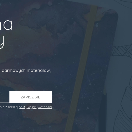
na
y
 do darmowych materiałów,
ZAPISZ SIĘ
nie z naszą
polityką prywatności