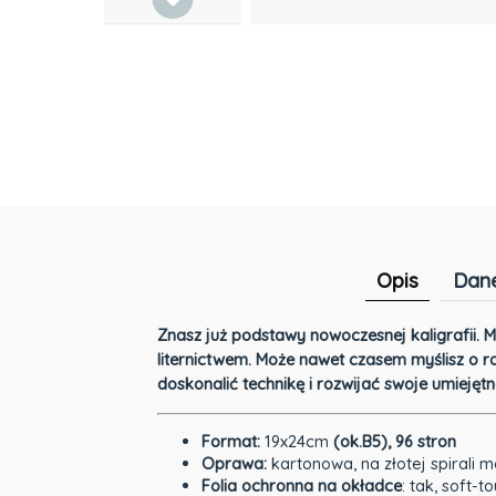
Opis
Dane
Znasz już podstawy nowoczesnej kaligrafii. M
liternictwem. Może nawet czasem myślisz o rob
doskonalić technikę i rozwijać swoje umiejętno
Format:
19x24cm
(ok.B5), 96 stron
Oprawa:
kartonowa, na złotej spirali
Folia ochronna na okładce
: tak, soft-