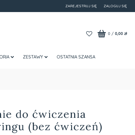
ZAREJESTRUJ SIĘ
ZALOGUJ SIĘ
0
/
0,00 zł
ORIA
ZESTAWY
OSTATNIA SZANSA
nie do ćwiczenia
ringu (bez ćwiczeń)