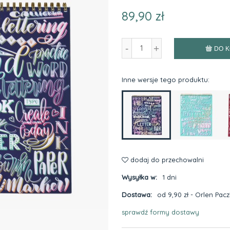
89,90 zł
-
+
DO 
Inne wersje tego produktu:
dodaj do przechowalni
Wysyłka w:
1 dni
Dostawa:
od 9,90 zł
- Orlen Pac
sprawdź formy dostawy
Cena nie zawiera ewentualnyc
płatności