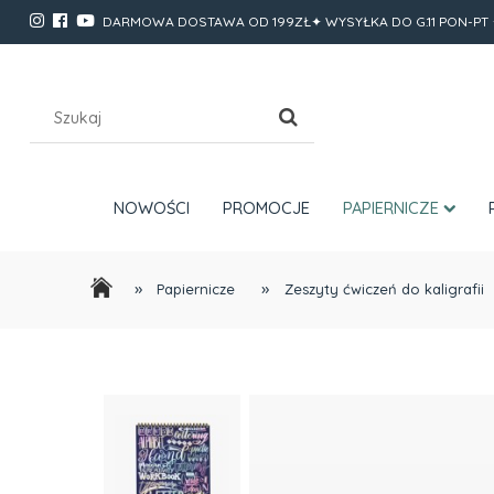
DARMOWA DOSTAWA OD 199ZŁ✦ WYSYŁKA DO G.11 PON-PT 
NOWOŚCI
PROMOCJE
PAPIERNICZE
»
»
Papiernicze
Zeszyty ćwiczeń do kaligrafii