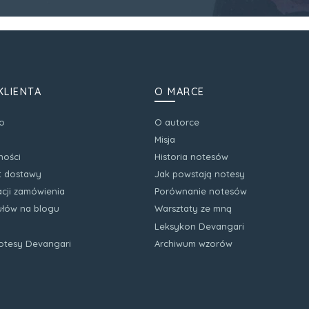
KLIENTA
O MARCE
o
O autorce
Misja
ności
Historia notesów
zt dostawy
Jak powstają notesy
acji zamówienia
Porównanie notesów
kułów na blogu
Warsztaty ze mną
Leksykon Devangari
notesy Devangari
Archiwum wzorów