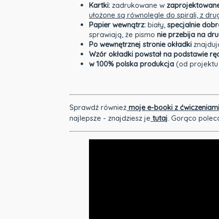
Kartki:
zadrukowane w
zaprojektowane 
ułożone są równolegle do spirali, z dru
Papier wewnątrz:
biały,
specjalnie dob
sprawiają, że pismo
nie przebija na d
Po wewnętrznej stronie okładki
znajduj
Wzór okładki powstał na podstawie rę
w 100% polska produkcja
(od projektu 
Sprawdź również
moje e-booki z ćwiczeniam
najlepsze - znajdziesz je
tutaj
. Gorąco polec