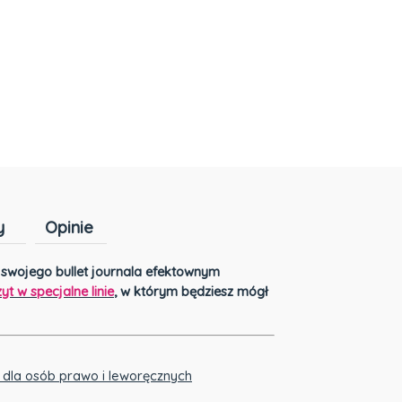
y
Opinie
Cena nie zawiera ewentualnych kosztów
u swojego bullet journala efektownym
płatności
yt w specjalne linie
, w którym będziesz mógł
t dla osób prawo i leworęcznych