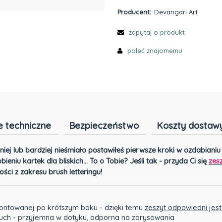
Producent:
Devangari Art
zapytaj o produkt
poleć znajomemu
 techniczne
Bezpieczeństwo
Koszty dostaw
niej lub bardziej nieśmiało postawiłeś pierwsze kroki w ozdabiani
ieniu kartek dla bliskich… To o Tobie? Jeśli tak - przyda Ci się
zesz
ści z zakresu brush letteringu!
 montowanej po krótszym boku - dzięki temu
zeszyt odpowiedni jes
touch - przyjemna w dotyku, odporna na zarysowania