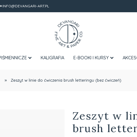
✦INFO@DEVANGARI-ART.PL
PIŚMIENNICZE
KALIGRAFIA
E-BOOKI I KURSY
AKCES
»
Zeszyt w linie do ćwiczenia brush letteringu (bez ćwiczeń)
Zeszyt w li
brush lette