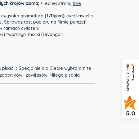
łych krojów pisma;
z jednej strony
linie
o wysoka gramatura
(170gsm)
i właściwości
e.
Sprawdź test papieru na filmie poniżej!
 w ramach ćwiczeń.
ki i twórczyni marki Devangari.
SPRAWDŹ OPINIE
 pisać :) Specjalnie dla Ciebie wybrałam te
ozdobników i zawijasów. Miłego pisania!
5.0