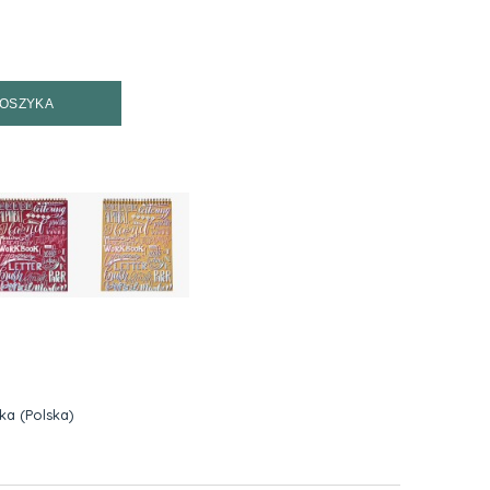
KOSZYKA
zka
(Polska)
h kosztów