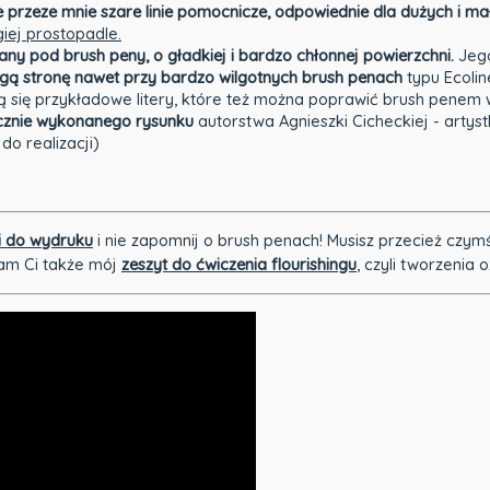
przeze mnie szare linie pomocnicze, odpowiednie dla dużych i ma
giej prostopadle.
rany pod brush peny
, o gładkiej i bardzo chłonnej powierzchni.
Jeg
rugą stronę nawet przy bardzo wilgotnych brush penach
typu Ecolin
ą się przykładowe litery, które też można poprawić brush penem
cznie wykonanego rysunku
autorstwa Agnieszki Cicheckiej - artyst
do realizacji)
i do wydruku
i nie zapomnij o brush penach! Musisz przecież czymś
am Ci także mój
zeszyt do ćwiczenia flourishingu
, czyli tworzenia 