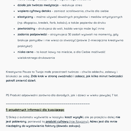
działa jak twórcza medytacja
– redukuje stres
wspiera cyfrowy detoks
– zamiast scrollowania, chwila dla siebie
elastyczny
– można używać dowolnych przyborów i mediów artystycznych
(np. długopisu, kredek, farb, kolażu), a także papierów do druku
powtarzalny
– drukujesz do woli, każda wersja może być inna
zadania podpowiedzi
– otrzymujesz 50 zadań wyzwań na momenty, gdy
brakuje pomysłów i nie wiesz co stworzyć (prawie 2-miesięczna kreatywna
praktyka!)
niska cena
– to koszt kawy na mieście, a dla Ciebie możliwość
wielokrotnego drukowania
Kreatywna Pauza to Twoja mała przestrzeń twórcza – chwila oddechu, zabawy i
bliskości ze sobą.
Zrób krok w stronę uważności i zobacz, jak kilka minut twórczości
potrafi zmienić dzień.
PS Produkt odpowiedni zarówno dla dorosłych, jak i dzieci w wieku powyżej 7 lat.
_________________________________________
5 przydatnych informacji dla kupującego:
1) Sklep z automatu wyświetla w koszyku
koszt wysyłki
, ale po przejściu dalej
nie
jest pobierany
, ponieważ to
produkt cyfrowy
(nie fizyczny).
Adres jest dla mnie
niezbędny do wystawienia faktury (dowodu zakupu).