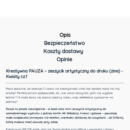
Opis
Bezpieczeństwo
Koszty dostawy
Opinie
Cena nie zawiera ewentualnych kosztów płatności
Kreatywna PAUZA – zeszycik artystyczny do druku (zine) -
Kwiaty cz.1
Masz poczucie, że brakuje Ci czasu na kreatywność, choć tak bardzo masz na nią
ochotę? Perfekcjonizm podpowiada, że „nie warto zaczynać, jeśli nie wyjdzie
ładnie”? A może boisz się zepsuć piękny notes, więc odkładasz rysowanie na
później?
Pauza to proste rozwiązanie – e-book oraz mini zeszycik artystyczny do
samodzielnego wydruku z jednej kartki A4. Składasz, tniesz i gotowe – powstaje
mała książeczka (mniejsza niż telefon, wielkości zbliżonej do wizytówki - ok.7x10cm),
którą możesz mieć zawsze przy sobie.
Kreatywna PAUZA może stać się Twoją odskocznią offline i wesprzeć cyfrowy