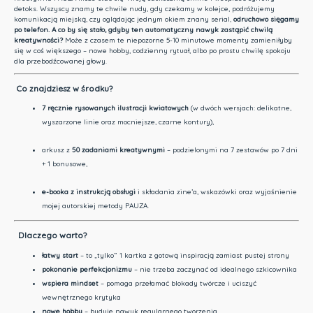
detoks. Wszyscy znamy te chwile nudy, gdy czekamy w kolejce, podróżujemy
komunikacją miejską, czy oglądając jednym okiem znany serial,
odruchowo sięgamy
po telefon. A co by się stało, gdyby ten automatyczny nawyk zastąpić chwilą
kreatywności?
Może z czasem te niepozorne 5-10 minutowe momenty zamieniłyby
się w coś większego – nowe hobby, codzienny rytuał, albo po prostu chwilę spokoju
dla przebodźcowanej głowy.
Co znajdziesz w środku?
7 ręcznie rysowanych ilustracji kwiatowych
(w dwóch wersjach: delikatne,
wyszarzone linie oraz mocniejsze, czarne kontury),
arkusz z
50 zadaniami kreatywnymi
– podzielonymi na 7 zestawów po 7 dni
+ 1 bonusowe,
e-booka z instrukcją obsługi
i składania zine’a, wskazówki oraz wyjaśnienie
mojej autorskiej metody PAUZA.
Dlaczego warto?
łatwy start
– to „tylko” 1 kartka z gotową inspiracją zamiast pustej strony
pokonanie perfekcjonizmu
– nie trzeba zaczynać od idealnego szkicownika
wspiera mindset
– pomaga przełamać blokady twórcze i uciszyć
wewnętrznego krytyka
nowe hobby
– buduje nawyk regularnego tworzenia