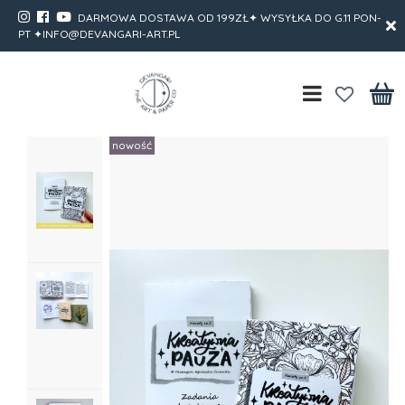
DARMOWA DOSTAWA OD 199ZŁ✦ WYSYŁKA DO G.11 PON-
PT ✦INFO@DEVANGARI-ART.PL
nowość