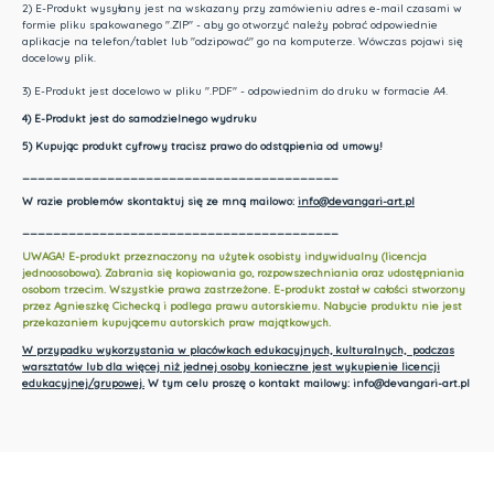
2) E-Produkt wysyłany jest na wskazany przy zamówieniu adres e-mail czasami w
formie pliku spakowanego ".ZIP" - aby go otworzyć należy pobrać odpowiednie
aplikacje na telefon/tablet lub "odzipować" go na komputerze. Wówczas pojawi się
docelowy plik.
3) E-Produkt jest docelowo w pliku ".PDF" - odpowiednim do druku w formacie A4.
4) E-Produkt jest do samodzielnego wydruku
5) Kupując produkt cyfrowy tracisz prawo do odstąpienia od umowy!
_________________________________________
W razie problemów skontaktuj się ze mną mailowo:
info@devangari-art.pl
_________________________________________
UWAGA! E-produkt przeznaczony na użytek osobisty indywidualny (licencja
jednoosobowa). Zabrania się kopiowania go, rozpowszechniania oraz udostępniania
osobom trzecim. Wszystkie prawa zastrzeżone. E-produkt został w całości stworzony
przez Agnieszkę Cichecką i podlega prawu autorskiemu. Nabycie produktu nie jest
przekazaniem kupującemu autorskich praw majątkowych.
W przypadku wykorzystania w placówkach edukacyjnych, kulturalnych, podczas
warsztatów lub dla więcej niż jednej osoby konieczne jest wykupienie licencji
edukacyjnej/grupowej.
W tym celu proszę o kontakt mailowy: info@devangari-art.pl