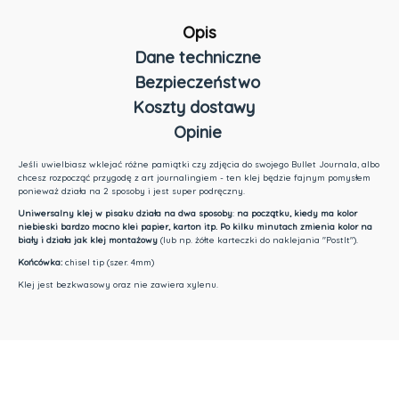
Opis
Dane techniczne
Bezpieczeństwo
Koszty dostawy
Opinie
Cena nie zawiera ewentualnych kosztów płatności
Jeśli uwielbiasz wklejać różne pamiątki czy zdjęcia do swojego Bullet Journala, albo
chcesz rozpocząć przygodę z art journalingiem - ten klej będzie fajnym pomysłem
ponieważ działa na 2 sposoby i jest super podręczny.
Uniwersalny klej w pisaku działa na dwa sposoby
:
na początku, kiedy ma kolor
niebieski bardzo mocno klei papier, karton itp. Po kilku minutach zmienia kolor na
biały i działa jak klej montażowy
(lub np. żółte karteczki do naklejania "PostIt").
Końcówka:
chisel tip (szer. 4mm)
Klej jest bezkwasowy oraz nie zawiera xylenu.