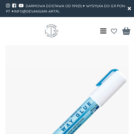
DARMOWA DOSTAWA OD 199ZŁ✦ WYSYŁKA DO G.11 PON-
PT ✦INFO@DEVANGARI-ART.PL