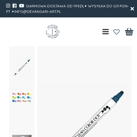
DARMOWA DOSTAWA OD 199ZŁ✦ WYSYŁKA DO G.11 PON-
PT ✦INFO@DEVANGARI-ART.PL