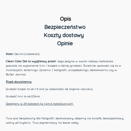
Opis
Bezpieczeństwo
Koszty dostawy
Opinie
Cena nie zawiera ewentualnych kosztów płatności
Kolor:
Denim (niebieski)
Clean Color Dot to wyjątkowy pisak!
Jego jedyna w swoim rodzaju końcówka
pozwala na wykonanie linii i kropek o różnej grubości. Świetnie sprawdzi się to w
ilustracjach, letteringu /pisaniu / kaligrafii, scrapbookingu, dekorowaniu czy w
Bullet Journal.
Pisak dwustronny:
Grubość kropki to ok.1-5 mm (w zależności od stopnia nacisku)
Grubość linii to ok.0,5mm
Dostępny w 24 kolorach (w tym 6 metalicznych)
Tusz jest bezpieczny dla fotografii, bezkwasowy, odporny na światło, bezzapachowy,
wolny od ksylenu. Tusz pigmentowy na bazie wody.