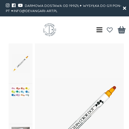
DARMOWA DOSTAWA OD 199ZŁ✦ WYSYŁKA DO G.11 PON-
PT ✦INFO@DEVANGARI-ART.PL