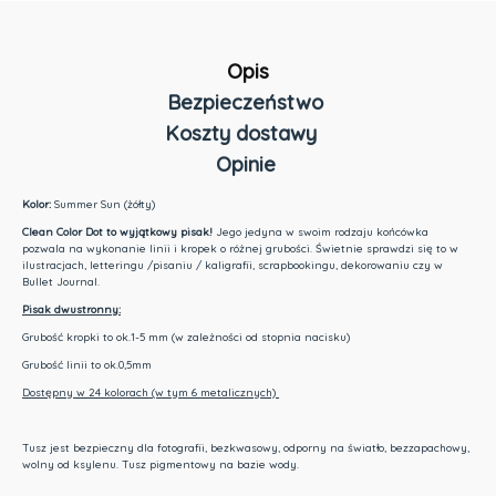
Opis
Bezpieczeństwo
Koszty dostawy
Opinie
Cena nie zawiera ewentualnych kosztów płatności
Kolor:
Summer Sun (żółty)
Clean Color Dot to wyjątkowy pisak!
Jego jedyna w swoim rodzaju końcówka
pozwala na wykonanie linii i kropek o różnej grubości. Świetnie sprawdzi się to w
ilustracjach, letteringu /pisaniu / kaligrafii, scrapbookingu, dekorowaniu czy w
Bullet Journal.
Pisak dwustronny:
Grubość kropki to ok.1-5 mm (w zależności od stopnia nacisku)
Grubość linii to ok.0,5mm
Dostępny w 24 kolorach (w tym 6 metalicznych)
Tusz jest bezpieczny dla fotografii, bezkwasowy, odporny na światło, bezzapachowy,
wolny od ksylenu. Tusz pigmentowy na bazie wody.