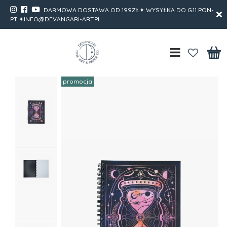
DARMOWA DOSTAWA OD 199ZŁ✦ WYSYŁKA DO G.11 PON-
PT ✦INFO@DEVANGARI-ART.PL
promocja