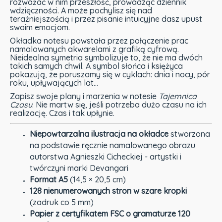
rozważać w nim przeszłość, prowadząc dziennik
wdzięczności. A może pochylisz się nad
teraźniejszością i przez pisanie intuicyjne dasz upust
swoim emocjom.
Okładka notesu powstała przez połączenie prac
namalowanych akwarelami z grafiką cyfrową.
Nieidealna symetria symbolizuje to, że nie ma dwóch
takich samych chwil. A symbol słońca i księżyca
pokazują, że poruszamy się w cyklach: dnia i nocy, pór
roku, upływających lat…
Zapisz swoje plany i marzenia w notesie
Tajemnica
Czasu
. Nie martw się, jeśli potrzeba dużo czasu na ich
realizację. Czas i tak upłynie.
Niepowtarzalna ilustracja na okładce
stworzona
na podstawie ręcznie namalowanego obrazu
autorstwa Agnieszki Cicheckiej - artystki i
twórczyni marki Devangari
Format A5
(14,5 × 20,5 cm)
128 nienumerowanych stron w szare kropki
(zadruk co 5 mm)
Papier z certyfikatem FSC o gramaturze 120