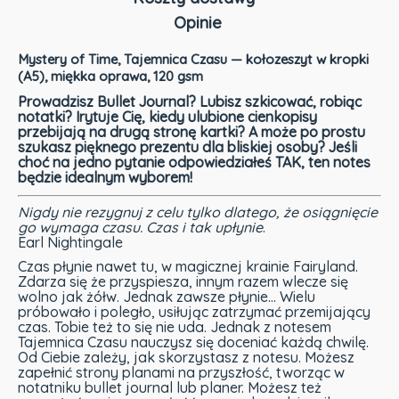
Opinie
Cena nie zawiera ewentualnych kosztów płatności
Mystery of Time, Tajemnica Czasu — kołozeszyt w kropki
(A5), miękka oprawa, 120 gsm
Prowadzisz Bullet Journal? Lubisz szkicować, robiąc
notatki? Irytuje Cię, kiedy ulubione cienkopisy
przebijają na drugą stronę kartki? A może po prostu
szukasz pięknego prezentu dla bliskiej osoby? Jeśli
choć na jedno pytanie odpowiedziałeś TAK, ten notes
będzie idealnym wyborem!
Nigdy nie rezygnuj z celu tylko dlatego, że osiągnięcie
go wymaga czasu. Czas i tak upłynie
.
Earl Nightingale
Czas płynie nawet tu, w magicznej krainie Fairyland.
Zdarza się że przyspiesza, innym razem wlecze się
wolno jak żółw. Jednak zawsze płynie… Wielu
próbowało i poległo, usiłując zatrzymać przemijający
czas. Tobie też to się nie uda. Jednak z notesem
Tajemnica Czasu nauczysz się doceniać każdą chwilę.
Od Ciebie zależy, jak skorzystasz z notesu. Możesz
zapełnić strony planami na przyszłość, tworząc w
notatniku bullet journal lub planer. Możesz też