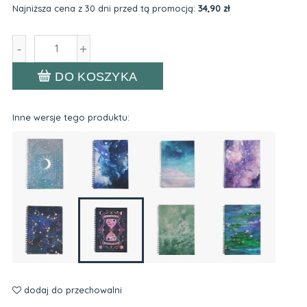
Najniższa cena z 30 dni przed tą promocją:
34,90 zł
Jeżeli produk
niż 30 dni, wy
-
+
cena od mome
pojawił się w
DO KOSZYKA
Inne wersje tego produktu:
dodaj do przechowalni