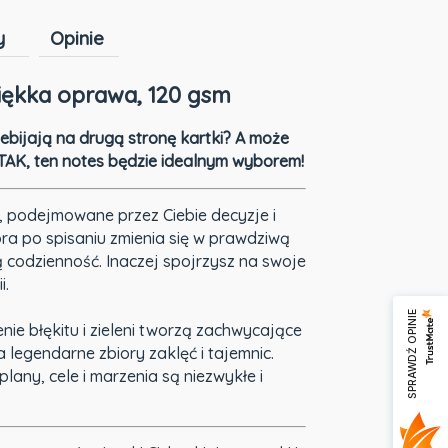
y
Opinie
Cena nie zawiera ewentualnych kosztów
miękka oprawa, 120 gsm
płatności
rzebijają na drugą stronę kartki? A może
 TAK, ten notes będzie idealnym wyborem!
e, podejmowane przez Ciebie decyzje i
a po spisaniu zmienia się w prawdziwą
 codzienność. Inaczej spojrzysz na swoje
i.
SPRAWDŹ OPINIE
ie błękitu i zieleni tworzą zachwycające
a legendarne zbiory zaklęć i tajemnic.
lany, cele i marzenia są niezwykłe i