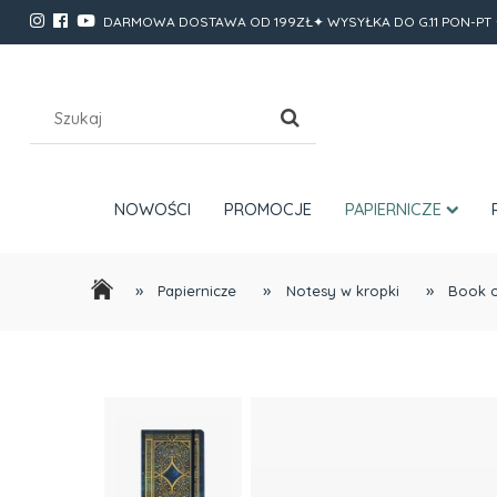
DARMOWA DOSTAWA OD 199ZŁ✦ WYSYŁKA DO G.11 PON-PT 
NOWOŚCI
PROMOCJE
PAPIERNICZE
»
»
»
Papiernicze
Notesy w kropki
Book o