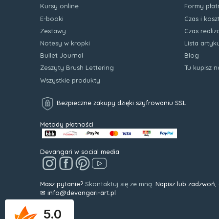
Kursy online
Formy płat
E-booki
Czas i kos
Zestawy
Czas realiz
Notesy w kropki
Lista arty
Bullet Journal
Blog
Zeszyty Brush Lettering
Tu kupisz 
Wszystkie produkty
Bezpieczne zakupy dzięki szyfrowaniu SSL
Metody płatności
Devangari w social media
Masz pytanie?
Skontaktuj się ze mną.
Napisz lub zadzwoń,
✉ info@devangari-art.pl
5.0