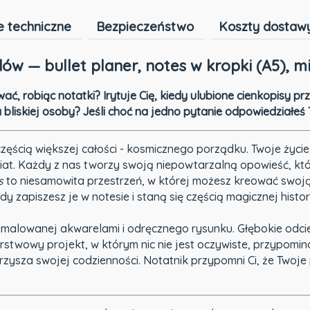
 techniczne
Bezpieczeństwo
Koszty dostaw
ów — bullet planer, notes w kropki (A5), 
ać, robiąc notatki? Irytuje Cię, kiedy ulubione cienkopisy p
 bliskiej osoby? Jeśli choć na jedno pytanie odpowiedziałeś
 częścią większej całości - kosmicznego porządku. Twoje życi
at. Każdy z nas tworzy swoją niepowtarzalną opowieść, któr
s
to niesamowita przestrzeń, w której możesz kreować swoją
dy zapiszesz je w notesie i staną się częścią magicznej histori
malowanej akwarelami i odręcznego rysunku. Głębokie odcien
arstwowy projekt, w którym nic nie jest oczywiste, przypomin
zysza swojej codzienności. Notatnik przypomni Ci, że Twoje p