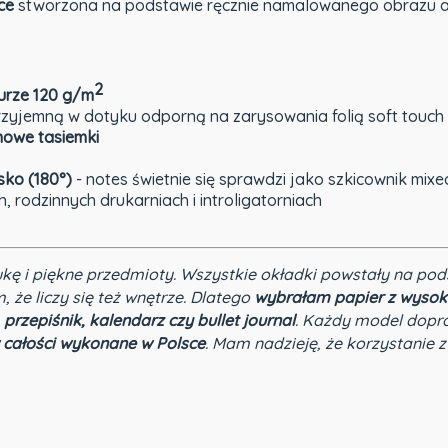
ce
stworzona na podstawie ręcznie namalowanego obrazu auto
2
turze 120 g/m
przyjemną w dotyku odporną na zarysowania folią soft touch
nowe tasiemki
sko (180°)
- notes świetnie się sprawdzi jako szkicownik mix
h, rodzinnych drukarniach i introligatorniach
ukę i piękne przedmioty. Wszystkie okładki powstały na pod
m, że liczy się też wnętrze. Dlatego
wybrałam papier z wysok
 przepiśnik, kalendarz czy bullet journal
. Każdy model dopr
 całości wykonane w Polsce
. Mam nadzieję, że korzystanie z