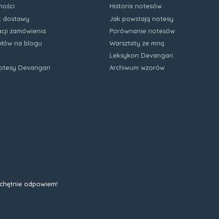
ności
Historia notesów
zt dostawy
Jak powstają notesy
acji zamówienia
Porównanie notesów
kułów na blogu
Warsztaty ze mną
Leksykon Devangari
notesy Devangari
Archiwum wzorów
 chętnie odpowiem!