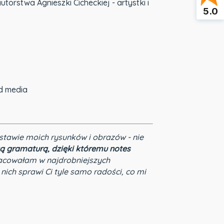
rstwa Agnieszki Cicheckiej - artystki i
5.0
ed media
stawie moich rysunków i obrazów - nie
ą gramaturą, dzięki któremu notes
acowałam w najdrobniejszych
 nich sprawi Ci tyle samo radości, co mi