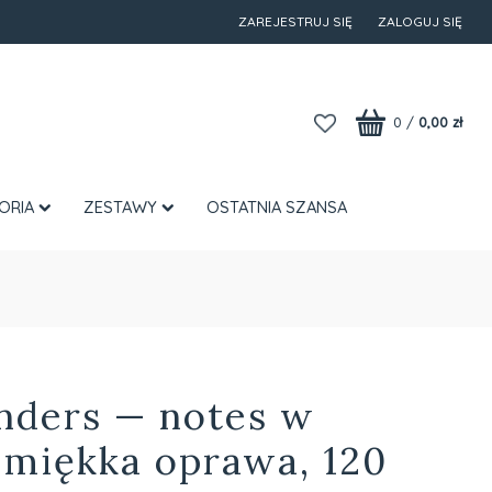
ZAREJESTRUJ SIĘ
ZALOGUJ SIĘ
0
/
0,00 zł
ORIA
ZESTAWY
OSTATNIA SZANSA
nders — notes w
, miękka oprawa, 120