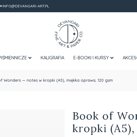
✦INFO@DEVANGARI-ART.PL
PIŚMIENNICZE
KALIGRAFIA
E-BOOKI I KURSY
AKCES
f Wonders — notes w kropki (A5), miękka oprawa, 120 gsm
Book of Wo
kropki (A5)