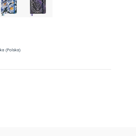
zka
(Polska)
h kosztów