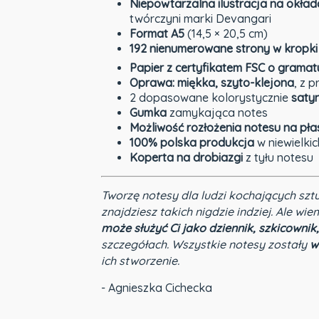
Niepowtarzalna ilustracja na okład
twórczyni marki Devangari
Format A5
(14,5 × 20,5 cm)
192 nienumerowane strony w kropki
Papier z certyfikatem FSC o grama
Oprawa: miękka, szyto-klejona
, z 
2 dopasowane kolorystycznie
saty
Gumka
zamykająca notes
Możliwość rozłożenia notesu na pła
100% polska produkcja
w niewielkic
Koperta na drobiazgi
z tyłu notesu
Tworzę notesy dla ludzi kochających szt
znajdziesz takich nigdzie indziej. Ale wie
może służyć Ci jako dziennik, szkicownik,
szczegółach. Wszystkie notesy zostały
w
ich stworzenie.
- Agnieszka Cichecka