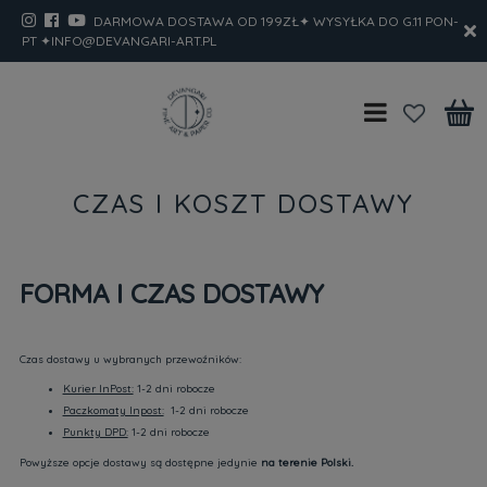
DARMOWA DOSTAWA OD 199ZŁ✦ WYSYŁKA DO G.11 PON-
PT ✦INFO@DEVANGARI-ART.PL
CZAS I KOSZT DOSTAWY
FORMA I CZAS DOSTAWY
Czas dostawy u wybranych przewoźników:
Kurier InPost:
1-2 dni robocze
Paczkomaty Inpost:
1-2 dni robocze
Punkty DPD:
1-2 dni robocze
Powyższe opcje dostawy są dostępne jedynie
na terenie Polski.