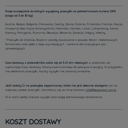
Kraje europejskie do których wysyłamy przesyłki za pośrednictwem kuriera DPD
(waga od 3 do 30 kg):
Austria, Belgia, Bułgaria, Chorwacja, Czechy, Dania, Estonia, Finlandia, Francja, Grecja,
Hiszpania (bez Wysp Kanaryjskich), Holandia, Irlandia, Litwa, Luksemburg, Łotwa,
Niemcy, Portugalia, Rumunia, Słowacja, Słowenia, Szwecja, Węgry, Włochy.
* Przesyłki do Wielkiej Brytanii zostały zawieszone z powodu Brexit i dodatkowych
formalności oraz opłat z tego wynikających - zarówno dla kupujących jak i
sprzedających.
Czas dostawy u przewoźnika waha się od 3-21 dni roboczych
w zależności od
wybranego kraju dostawy. Koszty ewentualnego cła pokrywa kupujący. W przypadku
nie odebrania przesyłki, koszty wysyłki nie zostaną zwrócone.
Jeśli zależy Ci na przesyłce zagranicznej, która nie jest obecnie dostępna
lub na
większej wadze przesyłki, skontaktuj się ze mną mailowo:
info@devangari-art.pl
W e-mailu podaj miejsce wysyłki oraz wagę planowanego zamówienia.
KOSZT DOSTAWY