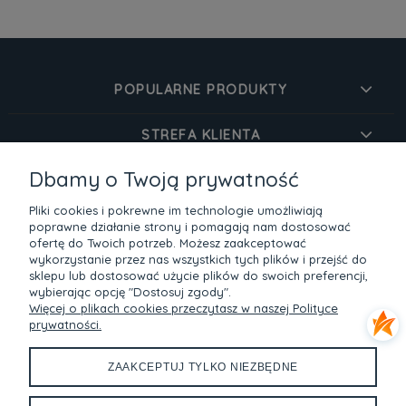
POPULARNE PRODUKTY
STREFA KLIENTA
Dbamy o Twoją prywatność
O MARCE
Pliki cookies i pokrewne im technologie umożliwiają
INFORMACJE
poprawne działanie strony i pomagają nam dostosować
ofertę do Twoich potrzeb. Możesz zaakceptować
wykorzystanie przez nas wszystkich tych plików i przejść do
sklepu lub dostosować użycie plików do swoich preferencji,
Bezpieczne zakupy dzięki szyfrowaniu SSL
wybierając opcję "Dostosuj zgody".
Więcej o plikach cookies przeczytasz w naszej Polityce
Metody płatności
prywatności.
ZAAKCEPTUJ TYLKO NIEZBĘDNE
Devangari w social media