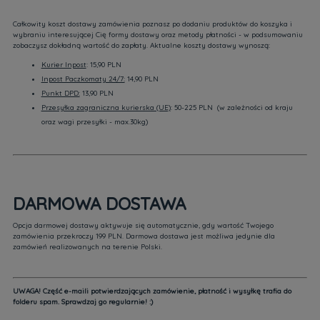
Całkowity koszt dostawy zamówienia poznasz po dodaniu produktów do koszyka i
wybraniu interesującej Cię formy dostawy oraz metody płatności - w podsumowaniu
zobaczysz dokładną wartość do zapłaty. Aktualne koszty dostawy wynoszą:
Kurier Inpost
: 15,90 PLN
Inpost Paczkomaty 24/7:
14,90 PLN
Punkt DPD:
13,90 PLN
Przesyłka zagraniczna kurierska (UE)
: 50-225 PLN (w zależności od kraju
oraz wagi przesyłki - max.30kg)
DARMOWA DOSTAWA
Opcja darmowej dostawy aktywuje się automatycznie, gdy wartość Twojego
zamówienia przekroczy 199 PLN. Darmowa dostawa jest możliwa jedynie dla
zamówień realizowanych na terenie Polski.
UWAGA! Część e-maili potwierdzających zamówienie, płatność i wysyłkę trafia do
folderu spam. Sprawdzaj go regularnie! :)