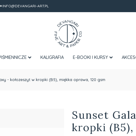
✦INFO@DEVANGARI-ART.PL
PIŚMIENNICZE
KALIGRAFIA
E-BOOKI I KURSY
AKCES
axy - kołozeszyt w kropki (B5), miękka oprawa, 120 gsm
Sunset Gala
kropki (B5)