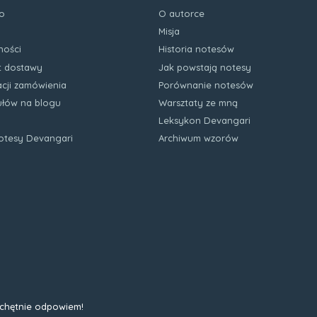
o
O autorce
Misja
ności
Historia notesów
zt dostawy
Jak powstają notesy
acji zamówienia
Porównanie notesów
kułów na blogu
Warsztaty ze mną
Leksykon Devangari
notesy Devangari
Archiwum wzorów
 chętnie odpowiem!