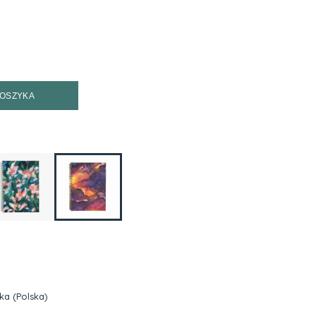
KOSZYKA
zka
(Polska)