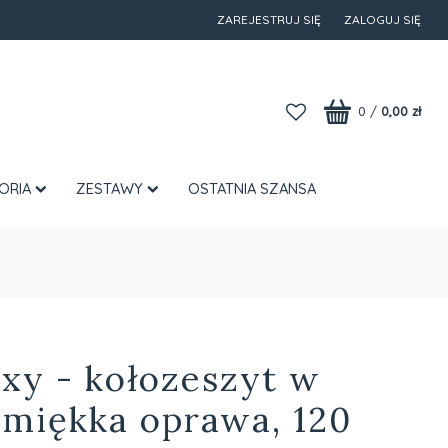
ZAREJESTRUJ SIĘ
ZALOGUJ SIĘ
0
/
0,00 zł
ORIA
ZESTAWY
OSTATNIA SZANSA
xy - kołozeszyt w
, miękka oprawa, 120