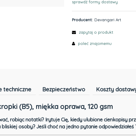
sprawdź formy dostawy
Cena nie zawiera ewentualnyc
płatności
Producent:
Devangari Art
zapytaj o produkt
poleć znajomemu
 techniczne
Bezpieczeństwo
Koszty dostaw
kropki (B5), miękka oprawa, 120 gsm
ać, robiąc notatki? Irytuje Cię, kiedy ulubione cienkopisy p
 bliskiej osoby? Jeśli choć na jedno pytanie odpowiedziałeś