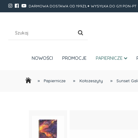
DARMOWA DOSTAWA OD 199ZŁ✦ WYSYŁKA DO G.11 PON-PT 
NOWOŚCI
PROMOCJE
PAPIERNICZE
»
»
»
Papiernicze
Kołozeszyty
Sunset Gal