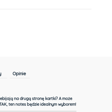
h kosztów
y
Opinie
Cena nie zawiera ewentualnych kosztów
płatności
rzebijają na drugą stronę kartki? A może
 TAK, ten notes będzie idealnym wyborem!