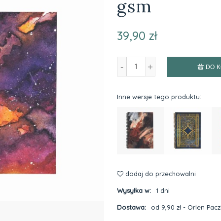
gsm
39,90 zł
-
+
DO 
Inne wersje tego produktu:
dodaj do przechowalni
Wysyłka w:
1 dni
Dostawa:
od 9,90 zł
- Orlen Pac