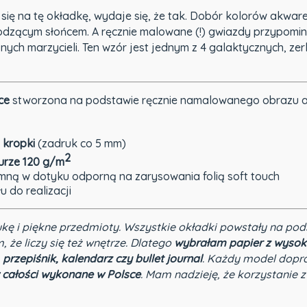
 się na tę okładkę, wydaje się, że tak. Dobór kolorów akwar
dzącym słońcem. A ręcznie malowane (!) gwiazdy przypomina
ych marzycieli. Ten wzór jest jednym z 4 galaktycznych, zerkn
ce
stworzona na podstawie ręcznie namalowanego obrazu auto
 kropki
(zadruk co 5 mm)
2
turze 120 g/m
emną w dotyku odporną na zarysowania folią soft touch
 do realizacji
ukę i piękne przedmioty. Wszystkie okładki powstały na pod
m, że liczy się też wnętrze. Dlatego
wybrałam papier z wysok
 przepiśnik, kalendarz czy bullet journal
. Każdy model dopr
 całości wykonane w Polsce
. Mam nadzieję, że korzystanie z