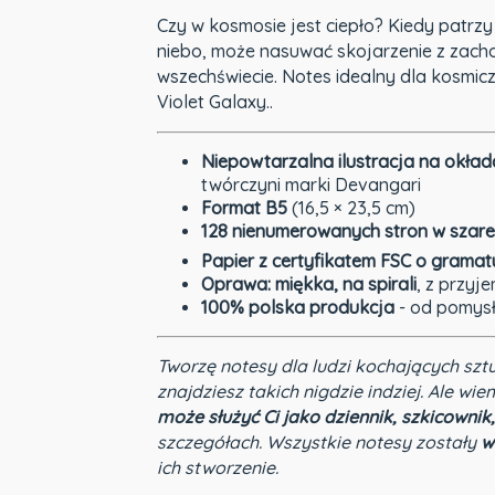
Czy w kosmosie jest ciepło? Kiedy patrzy
niebo, może nasuwać skojarzenie z zacho
wszechświecie. Notes idealny dla kosmiczn
Violet Galaxy..
Niepowtarzalna ilustracja na okład
twórczyni marki Devangari
Format B5
(16,5 × 23,5 cm)
128 nienumerowanych stron w szare
Papier z certyfikatem FSC o grama
Oprawa: miękka, na spirali
, z przyj
100% polska produkcja
- od pomysłu
Tworzę notesy dla ludzi kochających szt
znajdziesz takich nigdzie indziej. Ale wie
może służyć Ci jako dziennik, szkicownik,
szczegółach. Wszystkie notesy zostały
w
ich stworzenie.