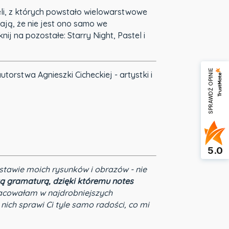
eli, z których powstało wielowarstwowe
ją, że nie jest ono samo we
ij na pozostałe: Starry Night, Pastel i
SPRAWDŹ OPINIE
rstwa Agnieszki Cicheckiej - artystki i
5.0
stawie moich rysunków i obrazów - nie
ą gramaturą, dzięki któremu notes
acowałam w najdrobniejszych
 nich sprawi Ci tyle samo radości, co mi