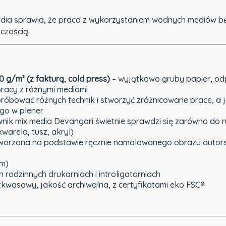
edia sprawia, że praca z wykorzystaniem wodnych mediów b
czością.
50 g/m²
(z fakturą, cold press)
– wyjątkowo gruby papier, odp
pracy z różnymi mediami
próbować różnych technik i stworzyć zróżnicowane prace, a 
 go w plener
nik mix media Devangari świetnie sprawdzi się zarówno do r
kwarela, tusz, akryl)
orzona na podstawie ręcznie namalowanego obrazu autorstwa
cm)
h rodzinnych drukarniach i introligatorniach
zkwasowy, jakość archiwalna, z certyfikatami eko FSC®