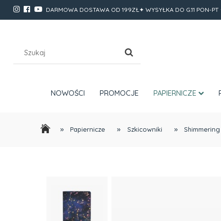
DARMOWA DOSTAWA OD 199ZŁ✦ WYSYŁKA DO G.11 PON-PT 
NOWOŚCI
PROMOCJE
PAPIERNICZE
»
»
»
Papiernicze
Szkicowniki
Shimmering 