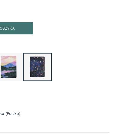
KOSZYKA
zka
(Polska)
h kosztów