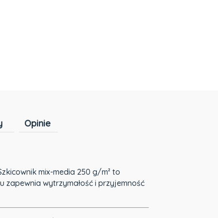
y
Opinie
Cena nie zawiera ewentualnych kosztów
płatności
Szkicownik mix-media 250 g/m² to
ru zapewnia wytrzymałość i przyjemność