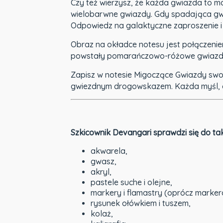
Czy też wierzysz, że każda gwiazda to 
wielobarwne gwiazdy. Gdy spadająca gwiaz
Odpowiedz na galaktyczne zaproszenie i
Obraz na okładce notesu jest połączeni
powstały pomarańczowo-różowe gwiazdy m
Zapisz w notesie Migoczące Gwiazdy swoje
gwiezdnym drogowskazem. Każda myśl, cel 
Szkicownik Devangari sprawdzi się do taki
akwarela,
gwasz,
akryl,
pastele suche i olejne,
markery i flamastry (oprócz marker
rysunek ołówkiem i tuszem,
kolaż,