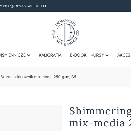
✦INFO@DEVANGARI-ART.PL
PIŚMIENNICZE
KALIGRAFIA
E-BOOKI I KURSY
AKCES
Stars - szkicownik mix-media 250 gsm, B5
Shimmering
mix-media 