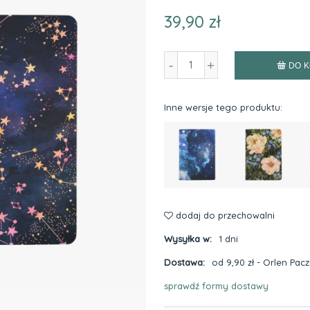
39,90 zł
-
+
DO 
Inne wersje tego produktu:
dodaj do przechowalni
Wysyłka w:
1 dni
Dostawa:
od 9,90 zł
- Orlen Pac
sprawdź formy dostawy
Cena nie zawiera ewentualnyc
płatności