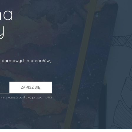
na
y
 do darmowych materiałów,
ZAPISZ SIĘ
nie z naszą
polityką prywatności