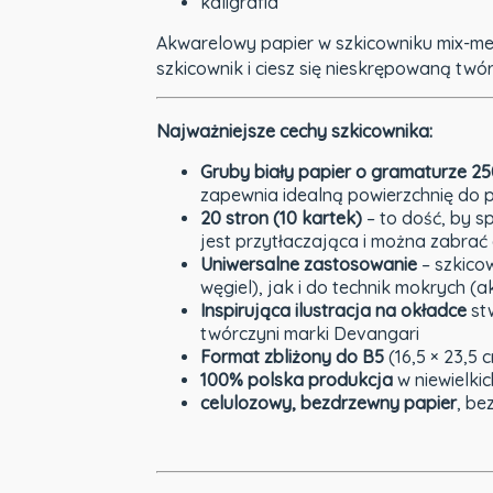
kaligrafia
Akwarelowy papier w szkicowniku mix-m
szkicownik i ciesz się nieskrępowaną twór
Najważniejsze cechy szkicownika:
Gruby biały papier o gramaturze 2
zapewnia idealną powierzchnię do 
20 stron (10 kartek)
– to dość, by s
jest przytłaczająca i można zabrać
Uniwersalne zastosowanie
– szkicow
węgiel), jak i do technik mokrych (a
Inspirująca ilustracja na okładce
stw
twórczyni marki Devangari
Format zbliżony do B5
(16,5 × 23,5 
100% polska produkcja
w niewielkic
celulozowy, bezdrzewny papier
, be