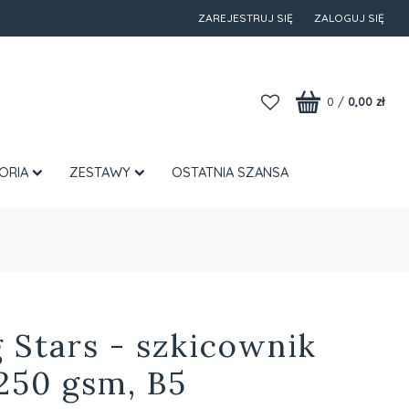
ZAREJESTRUJ SIĘ
ZALOGUJ SIĘ
0
/
0,00 zł
ORIA
ZESTAWY
OSTATNIA SZANSA
 Stars - szkicownik
250 gsm, B5