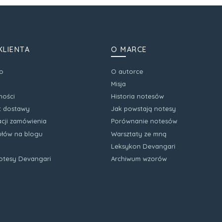
KLIENTA
O MARCE
o
O autorce
Misja
ności
Historia notesów
zt dostawy
Jak powstają notesy
acji zamówienia
Porównanie notesów
kułów na blogu
Warsztaty ze mną
Leksykon Devangari
notesy Devangari
Archiwum wzorów