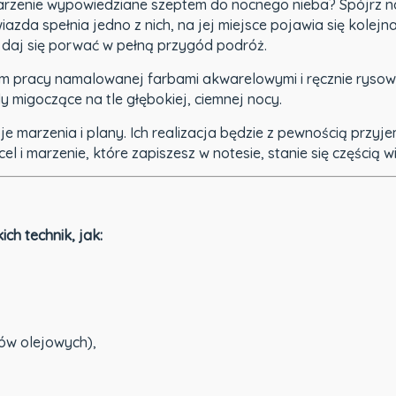
marzenie wypowiedziane szeptem do nocnego nieba? Spójrz
da spełnia jedno z nich, na jej miejsce pojawia się kolejn
 daj się porwać w pełną przygód podróż.
em pracy namalowanej farbami akwarelowymi i ręcznie rys
igoczące na tle głębokiej, ciemnej nocy.
 marzenia i plany. Ich realizacja będzie z pewnością przyje
i marzenie, które zapiszesz w notesie, stanie się częścią w
ch technik, jak:
ów olejowych),