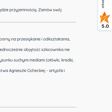
ędzie przyjemnością. Zamów swój
5.0
orny na przesiąkanie i odkształcenia,
jednocześnie objętość szkicownika nie
ysunku suchymi mediami (ołówki, kredki,
 Agnieszki Cicheckiej - artystki i