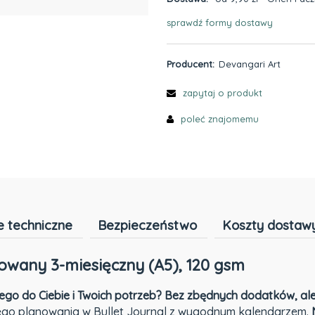
sprawdź formy dostawy
Cena nie zawiera ewentualnyc
płatności
Producent:
Devangari Art
zapytaj o produkt
poleć znajomemu
 techniczne
Bezpieczeństwo
Koszty dostaw
towany 3-miesięczny (A5), 120 gsm
go do Ciebie i Twoich potrzeb? Bez zbędnych dodatków, al
ego planowania w Bullet Journal z wygodnym kalendarzem.