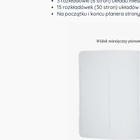
3 rozkładówki (6 stron) układu mie
15 rozkładówek (30 stron) układów 
Na początku i końcu planera strony