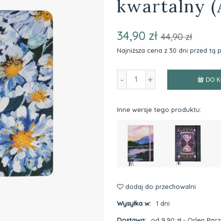
kwartalny (
34,90 zł
44,90 zł
Najniższa cena z 30 dni przed tą
Jeżeli produkt jest sprz
-
+
niż 30 dni, wyświetlana j
DO 
cena od momentu, kiedy
pojawił się w sprzedaży.
Inne wersje tego produktu:
dodaj do przechowalni
Wysyłka w:
1 dni
Dostawa:
od 9,90 zł
- Orlen Pac