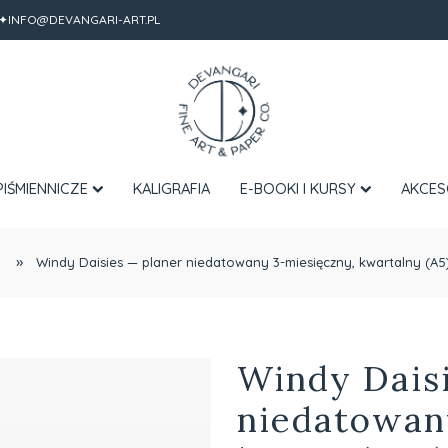
✦INFO@DEVANGARI-ART.PL
PIŚMIENNICZE
KALIGRAFIA
E-BOOKI I KURSY
AKCES
»
Windy Daisies — planer niedatowany 3-miesięczny, kwartalny (A5
Windy Daisi
niedatowan