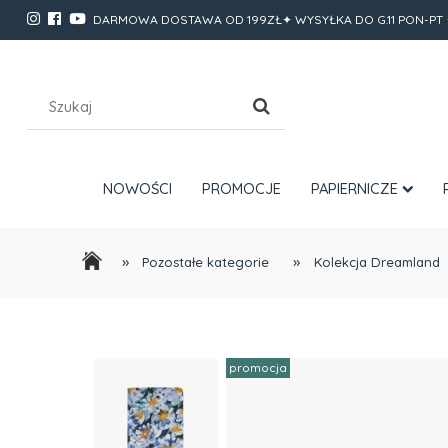
DARMOWA DOSTAWA OD 199ZŁ✦ WYSYŁKA DO G.11 PON-PT 
NOWOŚCI
PROMOCJE
PAPIERNICZE
»
»
Pozostałe kategorie
Kolekcja Dreamland
promocja