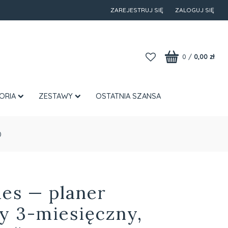
ZAREJESTRUJ SIĘ
ZALOGUJ SIĘ
0
/
0,00 zł
ORIA
ZESTAWY
OSTATNIA SZANSA
)
es — planer
y 3-miesięczny,