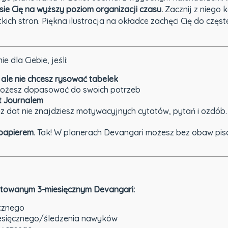
ie Cię na wyższy poziom organizacji czasu.
Zacznij z niego
kich stron. Piękna ilustracja na okładce zachęci Cię do częs
 dla Ciebie, jeśli:
 ale nie chcesz rysować tabelek
możesz dopasować do swoich potrzeb
t Journalem
z dat nie znajdziesz motywacyjnych cytatów, pytań i ozdób. T
papierem
. Tak! W planerach Devangari możesz bez obaw pis
datowanym 3-miesięcznym Devangari:
ocznego
iesięcznego/śledzenia nawyków