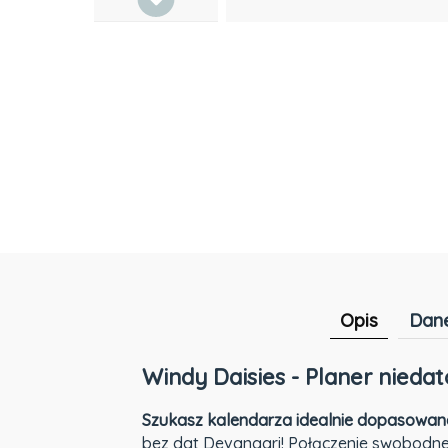
Opis
Dane
Windy Daisies - Planer nieda
Szukasz kalendarza idealnie dopasowane
bez dat Devangari! Połączenie swobodn