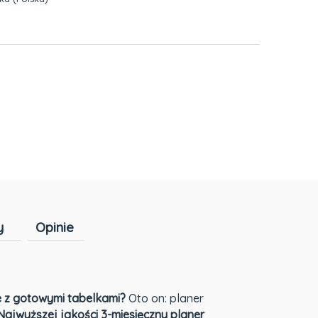
h kosztów
y
Opinie
Cena nie zawiera ewentualnych kosztów
płatności
e z gotowymi tabelkami?
Oto on: planer
Najwyższej jakości 3-miesięczny planer