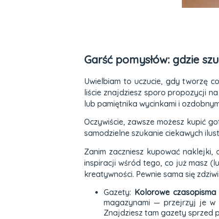
Garść pomysłów: gdzie szu
Uwielbiam to uczucie, gdy tworzę co
liście znajdziesz sporo propozycji n
lub pamiętnika wycinkami i ozdobnym
Oczywiście, zawsze możesz kupić got
samodzielne szukanie ciekawych ilust
Zanim zaczniesz kupować naklejki, o
inspiracji wśród tego, co już masz (
kreatywności. Pewnie sama się zdziwi
Gazety:
Kolorowe czasopisma t
magazynami — przejrzyj je w po
Znajdziesz tam gazety sprzed p