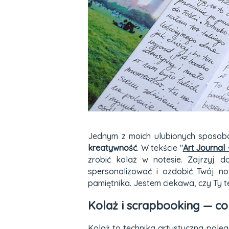
Jednym z moich ulubionych sposob
kreatywność
. W tekście "
Art Journal
zrobić kolaż w notesie. Zajrzyj 
spersonalizować i ozdobić Twój n
pamiętnika. Jestem ciekawa, czy Ty t
Kolaż i scrapbooking — co 
Kolaż to technika artystyczna pole