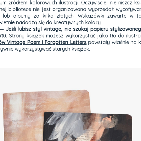
m źródłem kolorowych ilustracji. Oczywiście, nie niszcz ksi
alnej bibliotece nie jest organizowana wyprzedaż wycofyw
ne lub albumy za kilka złotych. Wskazówki zawarte w 
wietnie nadadzą się do kreatywnych kolaży.
w —
Jeśli lubisz styl vintage, nie szukaj papieru stylizowane
tu.
Strony książek możesz wykorzystać jako tło do ilustrac
ów Vintage Poem i Forgotten Letters
powstały właśnie na ka
atywnie wykorzystywać starych książek.