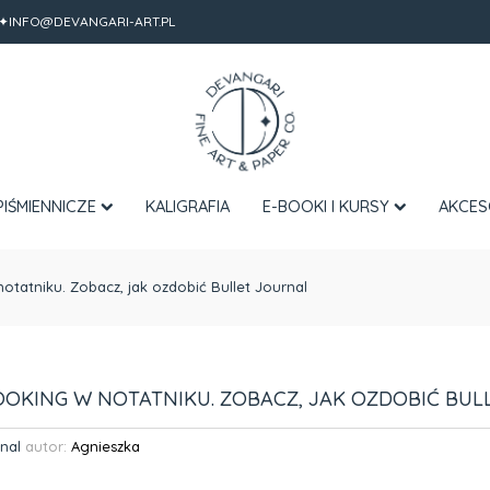
✦INFO@DEVANGARI-ART.PL
PIŚMIENNICZE
KALIGRAFIA
E-BOOKI I KURSY
AKCES
otatniku. Zobacz, jak ozdobić Bullet Journal
OOKING W NOTATNIKU. ZOBACZ, JAK OZDOBIĆ BUL
rnal
autor:
Agnieszka