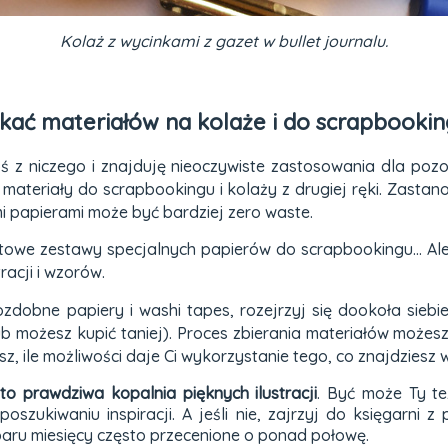
Kolaż z wycinkami z gazet w bullet journalu.
kać materiałów na kolaże i do scrapbooki
ś z niczego i znajduję nieoczywiste zastosowania dla pozo
a materiały do scrapbookingu i kolaży z drugiej ręki. Zasta
i papierami może być bardziej zero waste.
owe zestawy specjalnych papierów do scrapbookingu... Ale 
racji i wzorów.
zdobne papiery i washi tapes, rozejrzyj się dookoła siebi
lub możesz kupić taniej). Proces zbierania materiałów może
sz, ile możliwości daje Ci wykorzystanie tego, co znajdziesz
o prawdziwa kopalnia pięknych ilustracji
. Być może Ty t
szukiwaniu inspiracji. A jeśli nie, zajrzyj do księgarni z 
aru miesięcy często przecenione o ponad połowę.