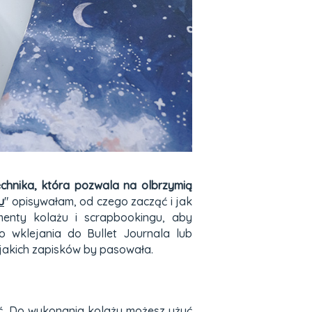
chnika, która pozwala na olbrzymią
u
" opisywałam, od czego zacząć i jak
menty kolażu i scrapbookingu, aby
 wklejania do Bullet Journala lub
o jakich zapisków by pasowała.
ść. Do wykonania kolażu możesz użyć