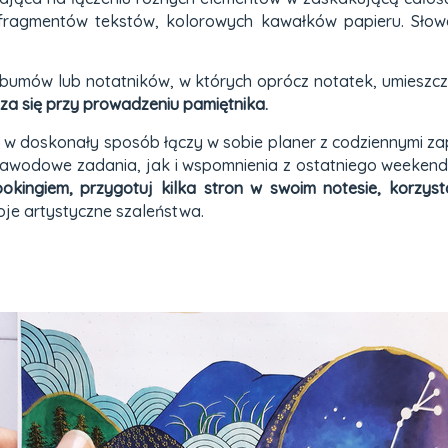
ji, fragmentów tekstów, kolorowych kawałków papieru. Sł
lbumów lub notatników, w których oprócz notatek, umieszcza
dza się przy prowadzeniu pamiętnika.
l w doskonały sposób łączy w sobie planer z codziennymi zap
 zawodowe zadania, jak i wspomnienia z ostatniego weeke
ingiem, przygotuj kilka stron w swoim notesie, korzysta
je artystyczne szaleństwa.