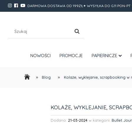
DARMOWA DOSTAWA OD 199ZŁ✦ WYSYŁKA DO G.11 PON-PT 
NOWOŚCI
PROMOCJE
PAPIERNICZE
»
»
Blog
Kolaże, wyklejanie, scrapbooking w n
KOLAŻE, WYKLEJANIE, SCRAPB
Dodano:
21-03-2024
w kategorii:
Bullet Jou