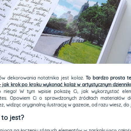
ów dekorowania notatnika jest kolaż.
To bardzo prosta te
 - jak krok po kroku wykonać kolaż w artystycznym dziennik
do niego! W tym wpisie pokażę Ci, jak wykorzystać ele
otes. Opowiem Ci o sprawdzonych źródłach materiałów do
eż, widząc oryginalną ilustrację w gazecie, od razu wiesz, d
to jest?
gająca na łączeniu różnych elementów w zaskakującą cało