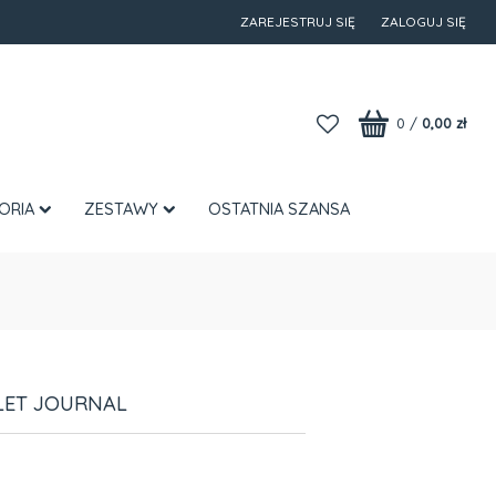
ZAREJESTRUJ SIĘ
ZALOGUJ SIĘ
0
/
0,00 zł
ORIA
ZESTAWY
OSTATNIA SZANSA
LET JOURNAL