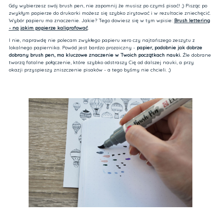
Gdy wybierzesz swój brush pen, nie zapomnij że musisz po czymś pisać! ;) Pisząc po
zwykłym papierze do drukarki możesz się szybko zirytować i w rezultacie zniechęcić.
Wybór papieru ma znaczenie. Jakie? Tego dowiesz się w tym wpisie:
Brush lettering
- na jakim papierze kaligrafować
.
I nie, naprawdę nie polecam zwykłego papieru xero czy najtańszego zeszytu z
lokalnego papiernika. Powód jest bardzo prozaiczny -
papier, podobnie jak dobrze
dobrany brush pen, ma kluczowe znaczenie w Twoich początkach nauki.
Źle dobrane
tworzą fatalne połączenie, które szybko odstraszy Cię od dalszej nauki, a przy
okazji przyspieszy zniszczenie pisaków - a tego byśmy nie chcieli. ;)