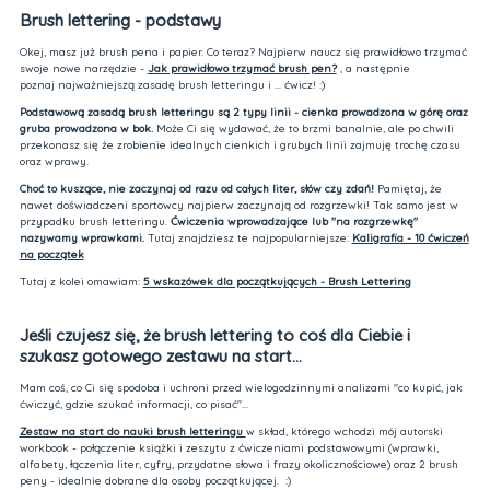
Brush lettering - podstawy
Okej, masz już brush pena i papier. Co teraz? Najpierw naucz się prawidłowo trzymać
swoje nowe narzędzie -
Jak prawidłowo trzymać brush pen?
, a następnie
poznaj najważniejszą zasadę brush letteringu i ... ćwicz! :)
Podstawową zasadą brush letteri
ngu są 2 typy linii - cienka prowadzona w górę oraz
gruba prowadzona w bok.
Może Ci się wydawać, że to brzmi banalnie, ale po chwili
przekonasz się że zrobienie idealnych cienkich i grubych linii zajmuję trochę czasu
oraz wprawy.
Choć to kuszące, nie zaczynaj od razu od całych liter, słów czy zdań!
Pamiętaj, że
nawet doświadczeni sportowcy najpierw zaczynają od rozgrzewki! Tak samo jest w
przypadku brush letteringu.
Ćwiczenia wprowadzające lub "na rozgrzewkę"
nazywamy wprawkami.
Tutaj znajdziesz te najpopularniejsze:
Kaligrafia - 10 ćwiczeń
na początek
Tutaj z kolei omawiam:
5 wskazówek dla początkujących - Brush Lettering
Jeśli czujesz się, że brush lettering to coś dla Ciebie i
szukasz gotowego zestawu na start...
Mam coś, co Ci się spodoba i uchroni przed wielogodzinnymi analizami "co kupić, jak
ćwiczyć, gdzie szukać informacji, co pisać"...
Zestaw na start do nauki brush letteringu
w skład, którego wchodzi mój autorski
workbook - połączenie książki i zeszytu z ćwiczeniami podstawowymi (wprawki,
alfabety, łączenia liter, cyfry, przydatne słowa i frazy okolicznościowe) oraz 2 brush
peny - idealnie dobrane dla osoby początkującej. :)