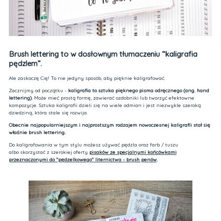
Brush lettering to w dosłownym tłumaczeniu “kaligrafia
pędzlem”.
Ale zaskoczę Cię! To nie jedyny sposób, aby pięknie kaligrafować.
Zacznijmy od początku -
kaligrafia to sztuka pięknego pisma odręcznego (ang. hand
lettering).
Może mieć prostą formę, zawierać ozdobniki lub tworzyć efektowne
kompozycje. Sztuka kaligrafii dzieli się na wiele odmian i jest niezwykle szeroką
dziedziną, która stale się rozwija.
Obecnie najpopularniejszym i najprostszym rodzajem nowoczesnej kaligrafii stał się
właśnie brush lettering.
Do kaligrafowania w tym stylu możesz używać pędzla oraz farb / tuszu
albo skorzystać z szerokiej oferty
pisaków ze specjalnymi końcówkami
przeznaczonymi do "pędzelkowego" liternictwa - brush penów
.