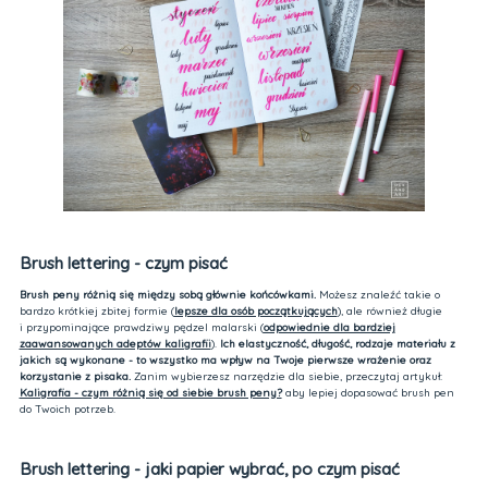
Brush lettering - czym pisać
Brush peny różnią się między sobą głównie końcówkami.
Możesz znaleźć takie o
bardzo krótkiej zbitej formie (
lepsze dla osób początkujących
), ale również długie
i przypominające prawdziwy pędzel malarski (
odpowiednie dla bardziej
zaawansowanych adeptów kaligrafii
).
Ich elastyczność, długość, rodzaje materiału z
jakich są wykonane - to wszystko ma wpływ na Twoje pierwsze wrażenie oraz
korzystanie z pisaka.
Zanim wybierzesz narzędzie dla siebie, przeczytaj artykuł:
Kaligrafia - czym różnią się od siebie brush peny?
aby lepiej dopasować brush pen
do Twoich potrzeb.
Brush lettering - jaki papier wybrać, po czym pisać