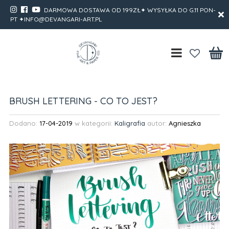
DARMOWA DOSTAWA OD 199ZŁ✦ WYSYŁKA DO G.11 PON-
PT ✦INFO@DEVANGARI-ART.PL
BRUSH LETTERING - CO TO JEST?
Dodano:
17-04-2019
w kategorii:
Kaligrafia
autor:
Agnieszka