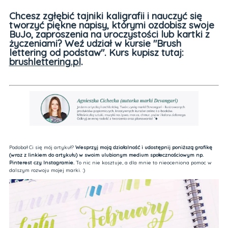
Chcesz zgłębić tajniki kaligrafii i nauczyć się
tworzyć piękne napisy, którymi ozdobisz swoje
BuJo, zaproszenia na uroczystości lub kartki z
życzeniami? Weź udział w kursie "Brush
lettering od podstaw". Kurs kupisz tutaj:
brushlettering.pl
.
Podobał Ci się mój artykuł?
Wesprzyj moją działalność i udostępnij poniższą grafikę
(wraz z linkiem do artykułu) w swoim ulubionym medium społecznościowym np.
Pinterest czy Instagramie.
To nic nie kosztuje, a dla mnie to nieoceniona pomoc w
dalszym rozwoju mojej marki. :)