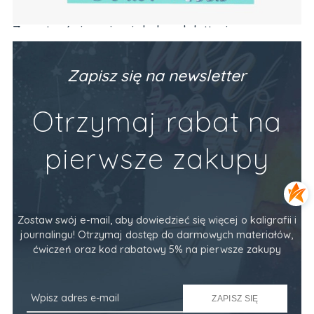
Zeszyt z ćwiczeniami do brush letteringu
Ze
PODSTAWY (alfabet, codzienne frazy)
Va
Producent:
Devangari Art
Pr
89,90 zł
34
Zapisz się na newsletter
Do Koszyka
Otrzymaj rabat na
pierwsze zakupy
Zostaw swój e-mail, aby dowiedzieć się więcej o kaligrafii i
journalingu! Otrzymaj dostęp do darmowych materiałów,
ćwiczeń oraz kod rabatowy 5% na pierwsze zakupy
ZAPISZ SIĘ