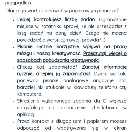
przypadku).
Dlaczego warto planować w papierowym planerze?
Lepiej kontrolujesz liczbę zadań
. Ograniczone
miejsce w notatniku sprawi, że nie przesadzisz z
listą zadań na dany dzień. Czego nie można
powiedzieć o wersji cyfrowej, prawda? ;)
Pisanie ręcznie korzystnie wpływa na pracę
mózgu i naszą kreatywność
.
Przeczytaj więcej o
sposobach pobudzania kreatywności
.
Chcesz coś zapamiętać?
Zanotuj informację
ręcznie, a lepiej ją zapamiętasz.
Dzieje się tak,
ponieważ pisanie analogowe angażuje nas
bardziej niż stukanie w klawiaturę telefonu czy
komputera.
Skreślenie wykonanego zadania da Ci większą
satysfakcję niż odhaczenie check-boxa w
aplikacji.
Przez kontakt z długopisem i papierem możesz
odpocząć od wpatrywania się w ekran