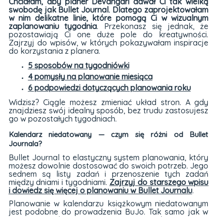
Chciałam, aby planer Devangari dawał Ci tak wielką
swobodę jak Bullet Journal. Dlatego zaprojektowałam
w nim delikatne linie, które pomogą Ci w wizualnym
zaplanowaniu tygodnia
. Przekonasz się jednak, że
pozostawiają Ci one duże pole do kreatywności.
Zajrzyj do wpisów, w których pokazywałam inspiracje
do korzystania z planera.
5 sposobów na tygodniówki
4 pomysły na planowanie miesiąca
6 podpowiedzi dotyczących planowania roku
Widzisz? Ciągle możesz zmieniać układ stron. A gdy
znajdziesz swój idealny sposób, bez trudu zastosujesz
go w pozostałych tygodniach.
Kalendarz niedatowany — czym się różni od Bullet
Journala?
Bullet Journal to elastyczny system planowania, który
możesz dowolnie dostosować do swoich potrzeb. Jego
sednem są listy zadań i przenoszenie tych zadań
między dniami i tygodniami.
Zajrzyj do starszego wpisu
i dowiedz się więcej o planowaniu w Bullet Journalu
.
Planowanie w kalendarzu książkowym niedatowanym
jest podobne do prowadzenia BuJo. Tak samo jak w