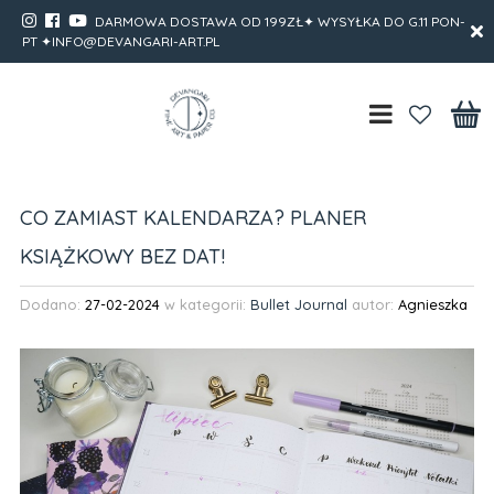
DARMOWA DOSTAWA OD 199ZŁ✦ WYSYŁKA DO G.11 PON-
PT ✦INFO@DEVANGARI-ART.PL
CO ZAMIAST KALENDARZA? PLANER
KSIĄŻKOWY BEZ DAT!
Dodano:
27-02-2024
w kategorii:
Bullet Journal
autor:
Agnieszka