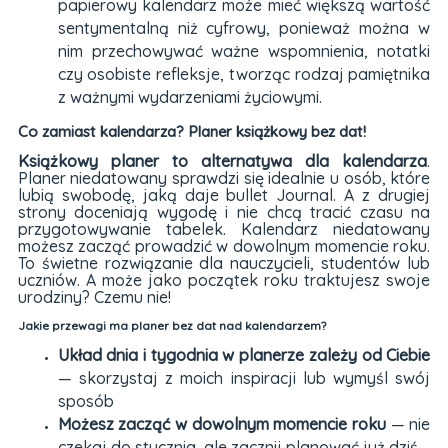
papierowy kalendarz może mieć większą wartość
sentymentalną niż cyfrowy, ponieważ można w
nim przechowywać ważne wspomnienia, notatki
czy osobiste refleksje, tworząc rodzaj pamiętnika
z ważnymi wydarzeniami życiowymi.
Co zamiast kalendarza? Planer książkowy bez dat!
Książkowy planer to alternatywa dla kalendarza
.
Planer niedatowany sprawdzi się idealnie u osób, które
lubią swobodę, jaką daje bullet Journal. A z drugiej
strony doceniają wygodę i nie chcą tracić czasu na
przygotowywanie tabelek. Kalendarz niedatowany
możesz zacząć prowadzić w dowolnym momencie roku.
To świetne rozwiązanie dla nauczycieli, studentów lub
uczniów. A może jako początek roku traktujesz swoje
urodziny? Czemu nie!
Jakie przewagi ma planer bez dat nad kalendarzem?
Układ dnia i tygodnia w planerze zależy od Ciebie
— skorzystaj z moich inspiracji lub wymyśl swój
sposób
Możesz zacząć w dowolnym momencie roku
— nie
czekaj do stycznia, ale zacznij planować już dziś