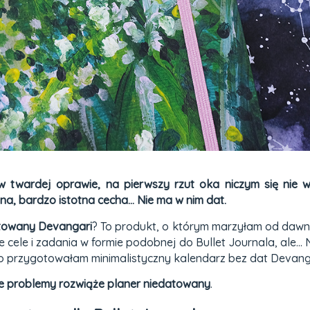
 w twardej oprawie, na pierwszy rzut oka niczym się nie w
a, bardzo istotna cecha... Nie ma w nim dat.
atowany Devangari
? To produkt, o którym marzyłam od dawn
cele i zadania w formie podobnej do Bullet Journala, ale... N
go przygotowałam minimalistyczny kalendarz bez dat Devang
je problemy rozwiąże planer niedatowany
.