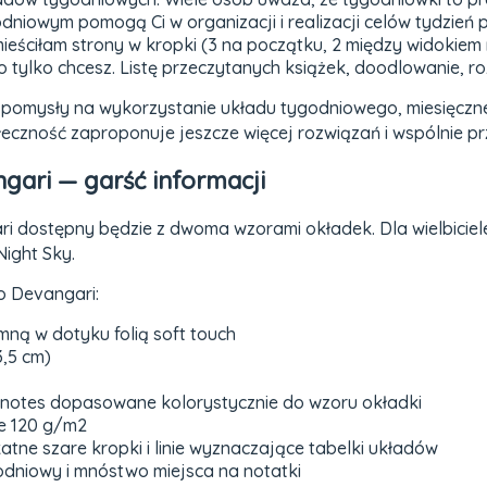
dniowym pomogą Ci w organizacji i realizacji celów tydzień 
ieściłam strony w kropki (3 na początku, 2 między widokiem 
o tylko chcesz. Listę przeczytanych książek, doodlowanie, r
 pomysły na wykorzystanie układu tygodniowego, miesięczn
czność zaproponuje jeszcze więcej rozwiązań i wspólnie przy
gari — garść informacji
 dostępny będzie z dwoma wzorami okładek. Dla wielbiciel
ight Sky.
o Devangari:
ną w dotyku folią soft touch
3,5 cm)
 notes dopasowane kolorystycznie do wzoru okładki
ze 120 g/m2
tne szare kropki i linie wyznaczające tabelki układów
godniowy i mnóstwo miejsca na notatki