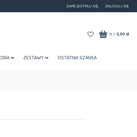
ZAREJESTRUJ SIĘ
ZALOGUJ SIĘ
0
/
0,00 zł
ORIA
ZESTAWY
OSTATNIA SZANSA