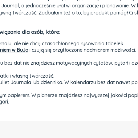
Journal, a jednocześnie ułatwi organizację i planowanie. W
ywną twórczość. Zadbałam też o to, by produkt pomógł Ci sku
wiązanie dla osób, które:
nalu, ale nie chcą czasochłonnego rysowania tabelek.
niem w BuJo
i czują się przytłoczone nadmiarem możliwości.
 bez dat nie znajdziesz motywacyjnych cytatów, pytań i ozdó
atki i własną twórczość.
let Journala lub dziennika. W kalendarzu bez dat nawet po
m papierem. W planerze znajdziesz najwyższej jakości papie
gari
.