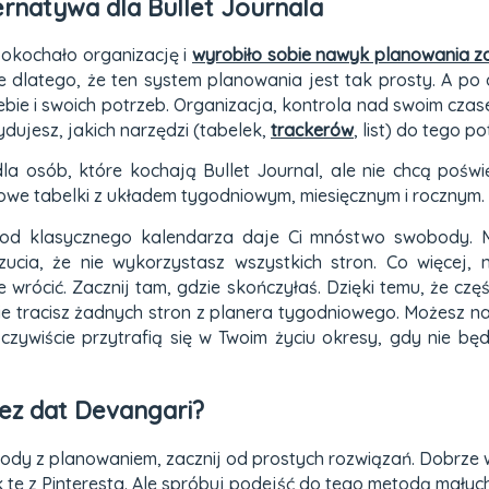
rnatywa dla Bullet Journala
pokochało organizację i
wyrobiło sobie nawyk planowania za
dlatego, że ten system planowania jest tak prosty. A po 
ie i swoich potrzeb. Organizacja, kontrola nad swoim czase
ydujesz, jakich narzędzi (tabelek,
trackerów
, list) do tego p
dla osób, które kochają Bullet Journal, ale nie chcą pośw
owe tabelki z układem tygodniowym, miesięcznym i rocznym.
 od klasycznego kalendarza daje Ci mnóstwo swobody. 
ia, że nie wykorzystasz wszystkich stron. Co więcej, n
wrócić. Zacznij tam, gdzie skończyłaś. Dzięki temu, że cz
nie tracisz żadnych stron z planera tygodniowego. Możesz 
 oczywiście przytrafią się w Twoim życiu okresy, gdy nie bę
ez dat Devangari?
ody z planowaniem, zacznij od prostych rozwiązań. Dobrze w
 te z Pinteresta. Ale spróbuj podejść do tego metodą mały