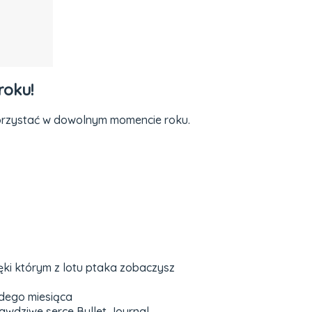
roku!
 korzystać w dowolnym momencie roku.
ęki którym z lotu ptaka zobaczysz
żdego miesiąca
wdziwe serce Bullet Journal.