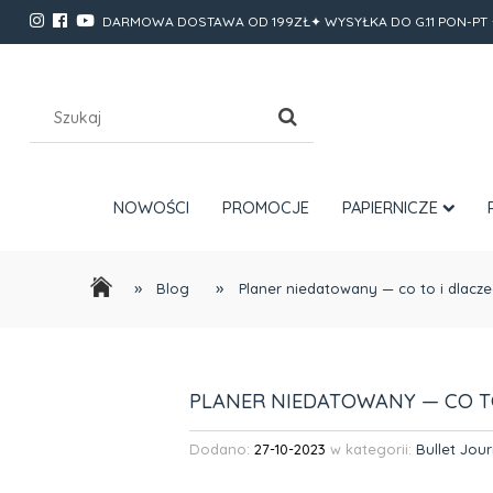
DARMOWA DOSTAWA OD 199ZŁ✦ WYSYŁKA DO G.11 PON-PT 
NOWOŚCI
PROMOCJE
PAPIERNICZE
»
»
Blog
Planer niedatowany — co to i dlacz
PLANER NIEDATOWANY — CO T
Dodano:
27-10-2023
w kategorii:
Bullet Jour