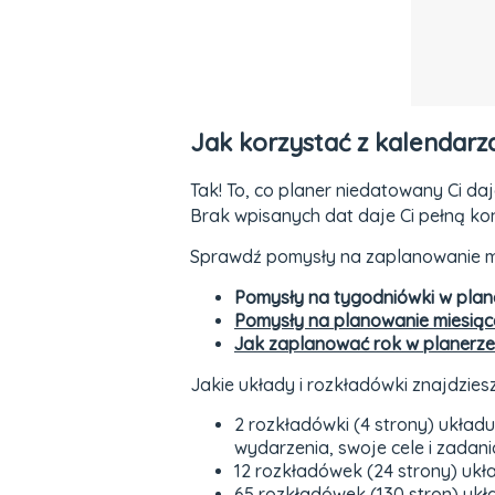
Jak korzystać z kalendarz
Tak! To, co planer niedatowany Ci d
Brak wpisanych dat daje Ci pełną ko
Sprawdź pomysły na zaplanowanie mi
Pomysły na tygodniówki w pla
Pomysły na planowanie miesiąc
Jak zaplanować rok w planerz
Jakie układy i rozkładówki znajdzie
2 rozkładówki (4 strony) układ
wydarzenia, swoje cele i zadani
12 rozkładówek (24 strony) ukł
65 rozkładówek (130 stron) ukł