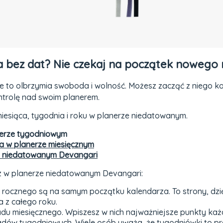
a bez dat? Nie czekaj na początek nowego 
aje to olbrzymia swoboda i wolność. Możesz zacząć z niego
ntrolę nad swoim planerem.
esiąca, tygodnia i roku w planerze niedatowanym.
nerze tygodniowym
a w planerze miesięcznym
e niedatowanym Devangari
sz w planerze niedatowanym Devangari:
u rocznego są na samym początku kalendarza. To strony, dzi
a z całego roku.
adu miesięcznego. Wpiszesz w nich najważniejsze punkty ka
adów tygodniowych. Wiele osób uważa, że tygodniówki to pra