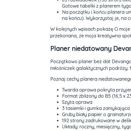
Gotowe tabelki z planerem tygo
Na początku i końcu planera um
na końcu). Wykorzystaj je, na c
W kolejnych wpisach pokażę Ci moje
przekonana, że moja kreatywna społe
Planer niedatowany Devan
Początkowo planer bez dat Devangari
miłośniczek galaktycznych podróży: N
Poznaj cechy planera niedatowaneg
Twarda oprawa pokryta przyjem
Format zbliżony do B5 (16,5 x 2
Szyta oprawa
3 tasiemki i gumka zamykająca
Gruby biały papier o gramatur
192 strony zadrukowane w delika
Układy: roczny, miesięczny, ty