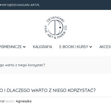
✦INFO@DEVANGARI-ART.PL
PIŚMIENNICZE
KALIGRAFIA
E-BOOKI I KURSY
AKCES
ego warto z niego korzystać?
O I DLACZEGO WARTO Z NIEGO KORZYSTAĆ?
nal
autor:
Agnieszka