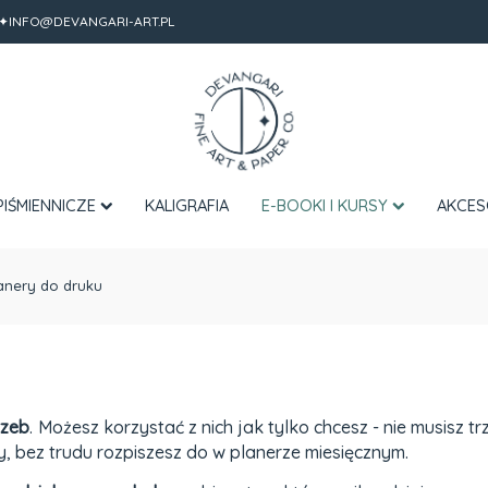
✦INFO@DEVANGARI-ART.PL
PIŚMIENNICZE
KALIGRAFIA
E-BOOKI I KURSY
AKCES
anery do druku
rzeb
. Możesz korzystać z nich jak tylko chcesz - nie musisz
y, bez trudu rozpiszesz do w planerze miesięcznym.