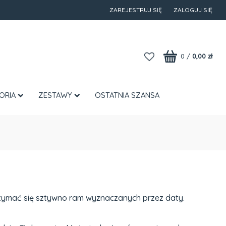
ZAREJESTRUJ SIĘ
ZALOGUJ SIĘ
0
/
0,00 zł
ORIA
ZESTAWY
OSTATNIA SZANSA
 trzymać się sztywno ram wyznaczanych przez daty.