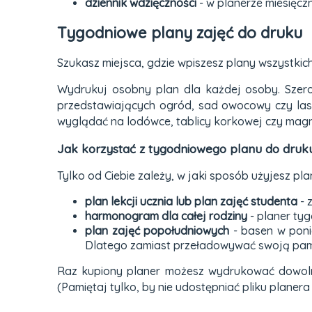
dziennik wdzięczności
- w planerze miesięcz
Tygodniowe plany zajęć do druku
Szukasz miejsca, gdzie wpiszesz plany wszystki
Wydrukuj osobny plan dla każdej osoby. Szerok
przedstawiających ogród, sad owocowy czy las
wyglądać na lodówce, tablicy korkowej czy magne
Jak korzystać z tygodniowego planu do druk
Tylko od Ciebie zależy, w jaki sposób użyjesz p
plan lekcji ucznia lub plan zajęć studenta
- 
harmonogram dla całej rodziny
- planer ty
plan zajęć popołudniowych
- basen w ponie
Dlatego zamiast przeładowywać swoją pami
Raz kupiony planer możesz wydrukować dowolną i
(Pamiętaj tylko, by nie udostępniać pliku planer