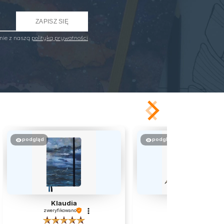
ZAPISZ SIĘ
nie z naszą
polityką prywatności
podgląd
podgląd
Klaudia
Jacek
zweryfikowano
zweryfikowano