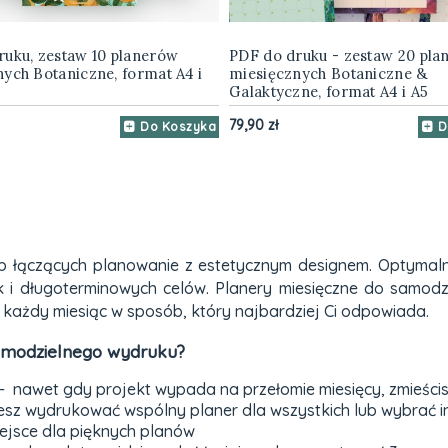
ruku, zestaw 10 planerów
PDF do druku - zestaw 20 pla
ych Botaniczne, format A4 i
miesięcznych Botaniczne &
Galaktyczne, format A4 i A5
79,90 zł
Do Koszyka
D
ób łączących planowanie z estetycznym designem. Optymal
k i długoterminowych celów. Planery miesięczne do samod
każdy miesiąc w sposób, który najbardziej Ci odpowiada.
samodzielnego wydruku?
- nawet gdy projekt wypada na przełomie miesięcy, zmieścisz
sz wydrukować wspólny planer dla wszystkich lub wybrać i
iejsce dla pięknych planów