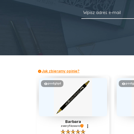
Jak zbieramy opinie?
podgląd
podg
Barbara
zweryfikowano