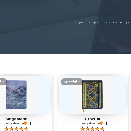
Twoje dane będą przetwarzane zgod
ląd
podgląd
Magdalena
Urszula
zweryfikowano
zweryfikowano