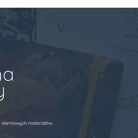
na
y
 do darmowych materiałów,