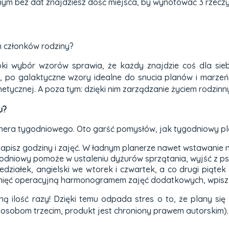
nym bez dat znajdziesz dość miejsca, by wynotować 3 rzeczy
ch członków rodziny?
i wybór wzorów sprawia, że każdy znajdzie coś dla siebie.
, po galaktyczne wzory idealne do snucia planów i marzeń
tycznej. A poza tym: dzięki nim zarządzanie życiem rodzinn
u?
lanera tygodniowego. Oto garść pomysłów, jak tygodniowy p
zapisz godziny i zajęć. W ładnym planerze nawet wstawanie n
godniowy pomoże w ustaleniu dyżurów sprzątania, wyjść z 
działek, angielski we wtorek i czwartek, a co drugi piątek k
ęć operacyjną harmonogramem zajęć dodatkowych, wpisz je
lość razy! Dzięki temu odpada stres o to, że plany się zm
a osobom trzecim, produkt jest chroniony prawem autorskim).