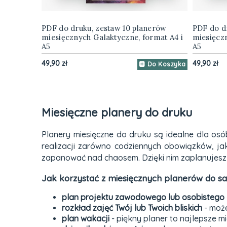
PDF do druku, zestaw 10 planerów
PDF do d
miesięcznych Galaktyczne, format A4 i
miesięczn
A5
A5
49,90 zł
49,90 zł
Do Koszyka
Miesięczne planery do druku
Planery miesięczne do druku są idealne dla os
realizacji zarówno codziennych obowiązków, ja
zapanować nad chaosem. Dzięki nim zaplanujesz 
Jak korzystać z miesięcznych planerów do 
plan projektu zawodowego lub osobistego
rozkład zajęć Twój lub Twoich bliskich
- może
plan wakacji
- piękny planer to najlepsze m