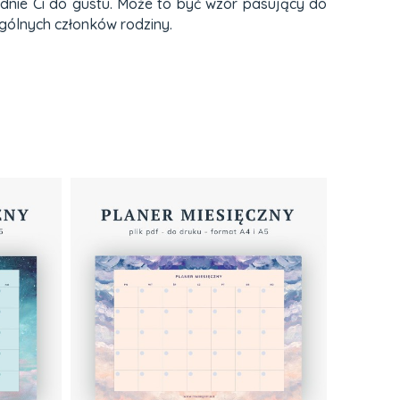
adnie Ci do gustu. Może to być wzór pasujący do
ególnych członków rodziny.