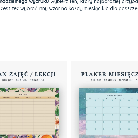
modzielnego wydruku
wybierz ten, który najbardziej przyp
Możesz też wybrać inny wzór na każdy miesiąc lub dla poszcz