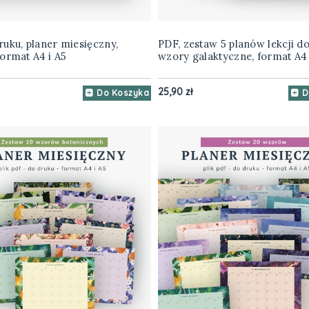
uku, planer miesięczny,
PDF, zestaw 5 planów lekcji do
ormat A4 i A5
wzory galaktyczne, format A4
25,90 zł
Do Koszyka
D