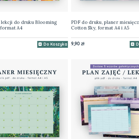
 lekcji do druku Blooming
PDF do druku, planer miesięc
 format A4
Cotton Sky, format A4 i A5
9,90 zł
Do Koszyka
D