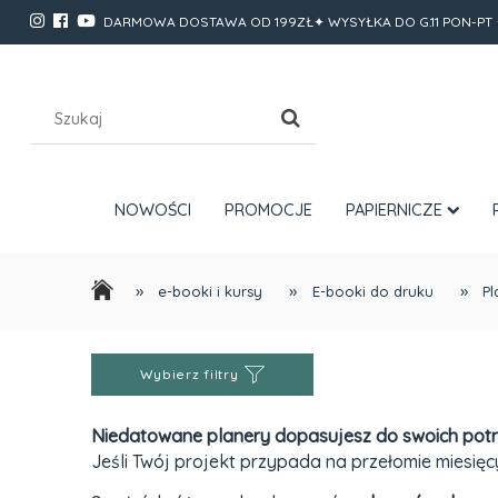
DARMOWA DOSTAWA OD 199ZŁ✦ WYSYŁKA DO G.11 PON-PT 
NOWOŚCI
PROMOCJE
PAPIERNICZE
»
»
»
e-booki i kursy
E-booki do druku
Pl
Wybierz filtry
Niedatowane planery dopasujesz do swoich pot
Jeśli Twój projekt przypada na przełomie miesięc