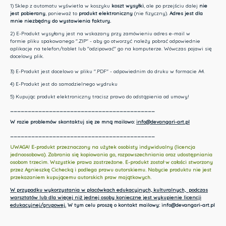
1) Sklep z automatu wyświetla w koszyku
koszt wysyłki
, ale po przejściu dalej
nie
jest pobierany
, ponieważ to
produkt elektroniczny
(nie fizyczny).
Adres jest dla
mnie niezbędny do wystawienia faktury.
2) E-Produkt wysyłany jest na wskazany przy zamówieniu adres e-mail w
formie pliku spakowanego ".ZIP" - aby go otworzyć należy pobrać odpowiednie
aplikacje na telefon/tablet lub "odzipować" go na komputerze. Wówczas pojawi się
docelowy plik.
3) E-Produkt jest docelowo w pliku ".PDF" - odpowiednim do druku w formacie A4.
4) E-Produkt jest do samodzielnego wydruku
5) Kupując produkt elektroniczny tracisz prawo do odstąpienia od umowy!
_________________________________________
W razie problemów skontaktuj się ze mną mailowo:
info@devangari-art.pl
_________________________________________
UWAGA! E-produkt przeznaczony na użytek osobisty indywidualny (licencja
jednoosobowa). Zabrania się kopiowania go, rozpowszechniania oraz udostępniania
osobom trzecim. Wszystkie prawa zastrzeżone. E-produkt został w całości stworzony
przez Agnieszkę Cichecką i podlega prawu autorskiemu. Nabycie produktu nie jest
przekazaniem kupującemu autorskich praw majątkowych.
W przypadku wykorzystania w placówkach edukacyjnych, kulturalnych, podczas
warsztatów lub dla więcej niż jednej osoby konieczne jest wykupienie licencji
edukacyjnej/grupowej.
W tym celu proszę o kontakt mailowy: info@devangari-art.pl