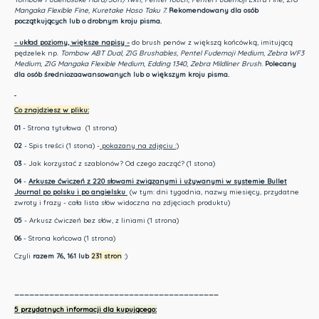
Mangaka Flexible Fine, Kuretake Hoso Taku 7.
Rekomendowany dla osób
początkujących lub o drobnym kroju pisma.
- układ poziomy, większe napisy -
do brush penów z większą końcówką, imitującą
pędzelek np.
Tombow ABT Dual
, ZIG Brushables,
Pentel Fudemoji Medium
,
Zebra WF3
Medium
, ZIG Mangaka Flexible Medium,
Edding 1340
,
Zebra Mildliner Brush
.
Polecany
dla osób średniozaawansowanych lub o większym kroju pisma.
Co znajdziesz w pliku:
01
- Strona tytułowa (1 strona)
02
- Spis treści (1 stona) -
pokazany na zdjęciu :)
03
- Jak korzystać z szablonów? Od czego zacząć? (1 stona)
04
-
Arkusze ćwiczeń z 220 słowami związanymi i używanymi w systemie Bullet
Journal po polsku i po angielsku
(w tym: dni tygodnia, nazwy miesięcy, przydatne
zwroty i frazy - cała lista słów widoczna na zdjęciach produktu)
05
- Arkusz ćwiczeń bez słów, z liniami (1 strona)
06
- Strona końcowa (1 strona)
Czyli
razem 76, 161 lub
231 stron
:)
_________________________________________
5 przydatnych informacji dla kupującego: