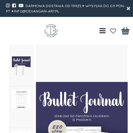
DARMOWA DOSTAWA OD 199ZŁ✦ WYSYŁKA DO G.11 PON-
PT ✦INFO@DEVANGARI-ART.PL