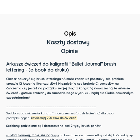
Opis
Koszty dostawy
Opinie
Cena nie zawiera ewentualnych kosztów płatności
Arkusze ćwiczeń do kaligrafii "Bullet Journal" brush
lettering - (e-book do druku)
Chcesz nauczyć się brush letteringu? A może znasz już podstawy, ale problem
sprawia Ci łączenie liter czy słów? Niezależnie czy brakuje Ci pomysłów na
ćwiczenia czy jesteś na początku swojej drogi z kaligrafią nowoczesną, te arkusze
ćwiczeń - gotowe szablony do samodzielnego wydruku - będą dla Ciebie doskonałym
uzupełnieniem!
_________________________________________
Szablony do ćwiczenia kaligrafii nowoczesnej (brush lettering) dla osób
początkujących,
zawierają 220 słów do ćwiczeń.
Szablony podzielone są i dostosowane pod 2 typy brush penów:
- układ pionowy, mniejsze napisy -
do brush penów z niewielką i zbitą końcówką np.
Tombow Fudenosuke Hard/Soft/Twin
,
Pentel Touch
,
Pentel Fudemoji Extra Fine
, ZIG