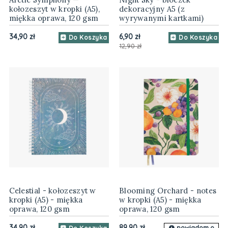
kołozeszyt w kropki (A5),
dekoracyjny A5 (z
miękka oprawa, 120 gsm
wyrywanymi kartkami)
34,90 zł
6,90 zł
Do Koszyka
Do Koszyka
12,90 zł
Celestial - kołozeszyt w
Blooming Orchard - notes
kropki (A5) - miękka
w kropki (A5) - miękka
oprawa, 120 gsm
oprawa, 120 gsm
34,90 zł
89,90 zł
powiadom o