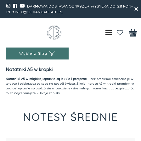
DARMOWA DOSTAWA OD 199ZŁ✦ WYSYŁKA DO G.11 PON-
PT ✦INFO@DEVANGARI-ART.PL
Wybierz filtry
Notatniki A5 w kropki
Notatniki A5 w miękkiej oprawie są lekkie i poręczne
– bez problemu zmieścisz je w
torebce i zabierzesz ze sobą na podbój świata. Z kolei notesy A5 w kropki premium w
twardej oprawie sprawdzą się w bardziej ekstremalnych warunkach, zabezpieczając
to, co najcenniejsze – Twoje zapiski.
NOTESY ŚREDNIE