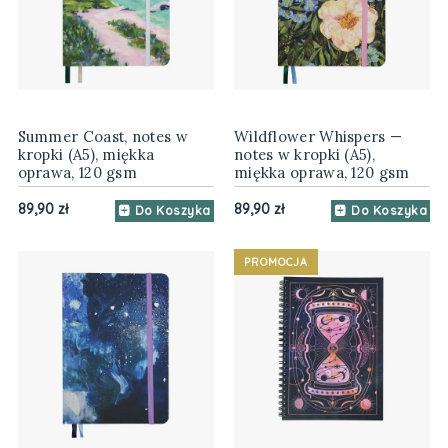
Summer Coast, notes w
Wildflower Whispers —
kropki (A5), miękka
notes w kropki (A5),
oprawa, 120 gsm
miękka oprawa, 120 gsm
89,90 zł
89,90 zł
Do Koszyka
Do Koszyka
PROMOCJA