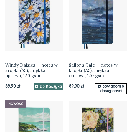
Windy Daisies — notes w
Sailor’s Tale — notes w
kropki (A5), miękka
kropki (A5), miękka
oprawa, 120 gsm
oprawa, 120 gsm
89,90 zł
89,90 zł
powiadom o
Do Koszyka
dostępności
NOWOŚĆ