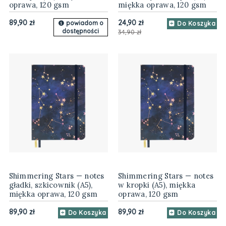
oprawa, 120 gsm
miękka oprawa, 120 gsm
89,90 zł
24,90 zł
powiadom o
Do Koszyka
dostępności
34,90 zł
Shimmering Stars — notes
Shimmering Stars — notes
gładki, szkicownik (A5),
w kropki (A5), miękka
miękka oprawa, 120 gsm
oprawa, 120 gsm
89,90 zł
89,90 zł
Do Koszyka
Do Koszyka