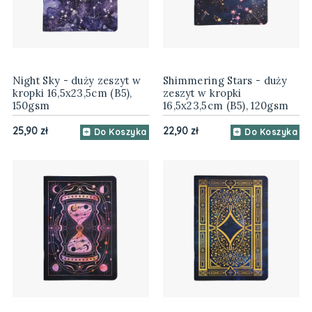
Night Sky - duży zeszyt w
Shimmering Stars - duży
kropki 16,5x23,5cm (B5),
zeszyt w kropki
150gsm
16,5x23,5cm (B5), 120gsm
25,90 zł
22,90 zł
Do Koszyka
Do Koszyka