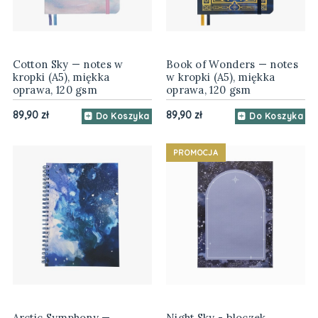
Cotton Sky — notes w
Book of Wonders — notes
kropki (A5), miękka
w kropki (A5), miękka
oprawa, 120 gsm
oprawa, 120 gsm
89,90 zł
89,90 zł
Do Koszyka
Do Koszyka
PROMOCJA
Arctic Symphony —
Night Sky - bloczek