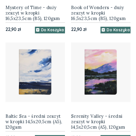
Mystery of Time - duży
Book of Wonders - duży
zeszyt w kropki
zeszyt w kropki
16,5x23,5cm (B5), 120gsm
16,5x23,5cm (B5), 120gsm
22,90 zł
22,90 zł
Do Koszyka
Do Koszyka
Baltic Sea - średni zeszyt
Serenity Valley - średni
w kropki 14,5x20,5cm (A5),
zeszyt w kropki
120gsm
14,5x20,5cm (A5), 120gsm