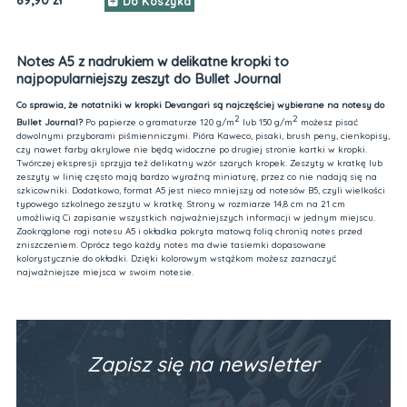
89,90 zł
Do Koszyka
Notes A5 z nadrukiem w delikatne kropki to
najpopularniejszy zeszyt do Bullet Journal
Co sprawia, że notatniki w kropki Devangari są najczęściej wybierane na notesy do
2
2
Bullet Journal?
Po papierze o gramaturze 120 g/m
lub 150 g/m
możesz pisać
dowolnymi przyborami piśmienniczymi. Pióra Kaweco, pisaki, brush peny, cienkopisy,
czy nawet farby akrylowe nie będą widoczne po drugiej stronie kartki w kropki.
Twórczej ekspresji sprzyja też delikatny wzór szarych kropek. Zeszyty w kratkę lub
zeszyty w linię często mają bardzo wyraźną miniaturę, przez co nie nadają się na
szkicowniki. Dodatkowo, format A5 jest nieco mniejszy od notesów B5, czyli wielkości
typowego szkolnego zeszytu w kratkę. Strony w rozmiarze 14,8 cm na 21 cm
umożliwią Ci zapisanie wszystkich najważniejszych informacji w jednym miejscu.
Zaokrąglone rogi notesu A5 i okładka pokryta matową folią chronią notes przed
zniszczeniem. Oprócz tego każdy notes ma dwie tasiemki dopasowane
kolorystycznie do okładki. Dzięki kolorowym wstążkom możesz zaznaczyć
najważniejsze miejsca w swoim notesie.
Zapisz się na newsletter