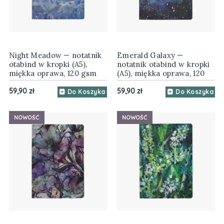
Night Meadow — notatnik
Emerald Galaxy —
otabind w kropki (A5),
notatnik otabind w kropki
miękka oprawa, 120 gsm
(A5), miękka oprawa, 120
gsm
59,90 zł
59,90 zł
Do Koszyka
Do Koszyka
NOWOŚĆ
NOWOŚĆ