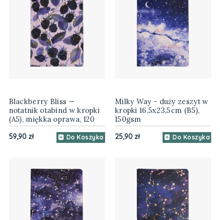
Blackberry Bliss —
Milky Way - duży zeszyt w
notatnik otabind w kropki
kropki 16,5x23,5cm (B5),
(A5), miękka oprawa, 120
150gsm
gsm
59,90 zł
25,90 zł
Do Koszyka
Do Koszyka