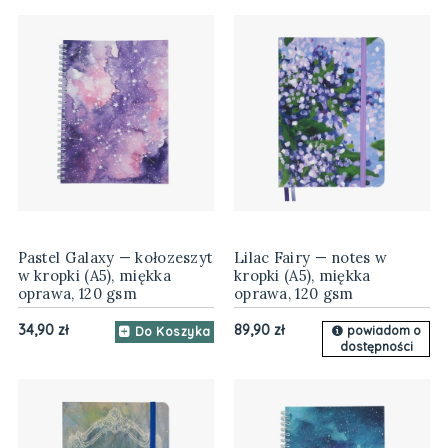
Pastel Galaxy — kołozeszyt
Lilac Fairy — notes w
w kropki (A5), miękka
kropki (A5), miękka
oprawa, 120 gsm
oprawa, 120 gsm
34,90 zł
89,90 zł
powiadom o
Do Koszyka
dostępności