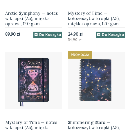
Arctic Symphony — notes
Mystery of Time —
w kropki (A5), miękka
kołozeszyt w kropki (A5),
oprawa, 120 gsm
miękka oprawa, 120 gsm
89,90 zł
24,90 zł
Do Koszyka
Do Koszyka
34,90 zł
PROMOCJA
Mystery of Time — notes
Shimmering Stars —
w kropki (A5), miękka
kołozeszyt w kropki (A5),