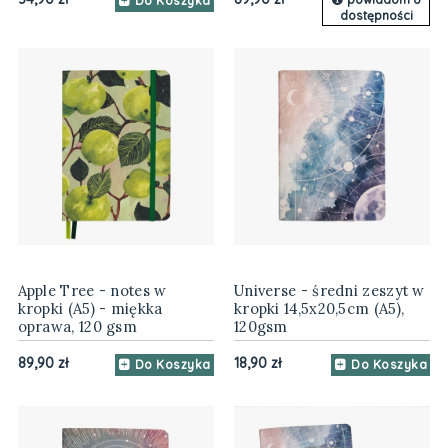
Do Koszyka
dostępności
Apple Tree - notes w
Universe - średni zeszyt w
kropki (A5) - miękka
kropki 14,5x20,5cm (A5),
oprawa, 120 gsm
120gsm
89,90 zł
18,90 zł
Do Koszyka
Do Koszyka