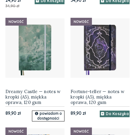
24,90 zł
34,90 zł
Do Koszyka
Do Koszyka
34,90 zł
NOWOŚĆ
NOWOŚĆ
Dreamy Castle — notes w
Fortune-teller — notes w
kropki (A5), miękka
kropki (A5), miękka
oprawa, 120 gsm
oprawa, 120 gsm
89,90 zł
89,90 zł
powiadom o
Do Koszyka
dostępności
NOWOŚĆ
NOWOŚĆ