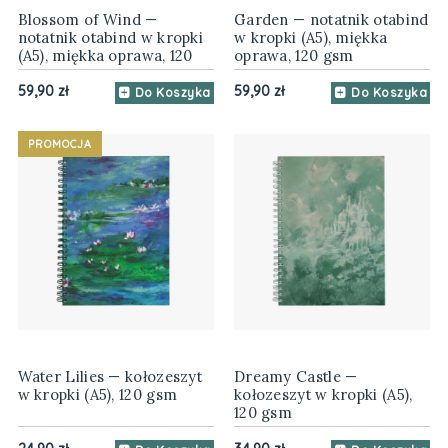
Blossom of Wind —
Garden — notatnik otabind
notatnik otabind w kropki
w kropki (A5), miękka
(A5), miękka oprawa, 120
oprawa, 120 gsm
gsm
59,90 zł
59,90 zł
Do Koszyka
Do Koszyka
PROMOCJA
Water Lilies — kołozeszyt
Dreamy Castle —
w kropki (A5), 120 gsm
kołozeszyt w kropki (A5),
120 gsm