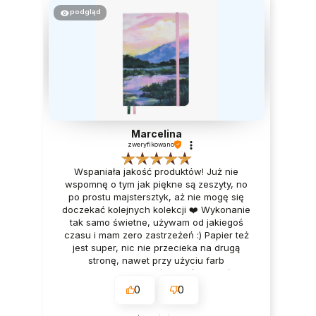
podgląd
Marcelina
zweryfikowano
Wspaniała jakość produktów! Już nie
wspomnę o tym jak piękne są zeszyty, no
po prostu majstersztyk, aż nie mogę się
doczekać kolejnych kolekcji ❤️ Wykonanie
tak samo świetne, używam od jakiegoś
czasu i mam zero zastrzeżeń :) Papier też
jest super, nic nie przecieka na drugą
stronę, nawet przy użyciu farb
akwarelowych! Obsługa też przemiła i
serdeczna ❤️ To na pewno nie moje
0
0
ostatnie zakupy, bardzo polecam!!