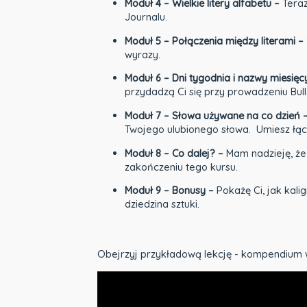
Moduł 4 – Wielkie litery alfabetu –
Teraz
Journalu.
Moduł 5 – Połączenia między literami –
wyrazy.
Moduł 6 – Dni tygodnia i nazwy miesięc
przydadzą Ci się przy prowadzeniu Bull
Moduł 7 – Słowa używane na co dzień 
Twojego ulubionego słowa. Umiesz łącz
Moduł 8 – Co dalej? –
Mam nadzieję, że
zakończeniu tego kursu.
Moduł 9 – Bonusy –
Pokażę Ci, jak kali
dziedzina sztuki.
Obejrzyj przykładową lekcję - kompendium 