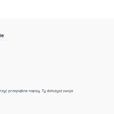
ie
 zawiera ewentualnych kosztów
rzyć przepiękne napisy. Ty dołożysz swoje