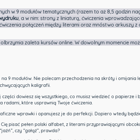
nych w 9 modułów tematycznych (razem to aż 8,5 godzin nag
 wydruku
, a w nim: strony z liniaturą, ćwiczenia wprowadzające
y), ćwiczenia połączeń między literami oraz mnóstwo arkuszy z 
o olbrzymia zaleta kursów online. W dowolnym momencie moż
 na 9 modułów. Nie polecam przechodzenia na skróty i omijania lekc
chwycających kaligrafii.
j części dowiesz się wszystkiego, co musisz wiedzieć o papierze 
ma radami, które usprawnią Twoje ćwiczenia.
aficzne wprawki i opanujesz je do perfekcji. Dopiero wtedy będzi
Cię pisać pełen polski alfabet, z literami przyprawiającymi obco
“jaźń”, czy “gałąź”, prawda?