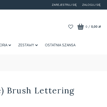
ZAREJESTRUJ SIĘ
ZALOGUJ SIĘ
0
/
0,00 zł
ORIA
ZESTAWY
OSTATNIA SZANSA
e) Brush Lettering