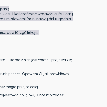
rań!)
 – czyli kaligraficzne wprawki, cyfry, cały
całymi słowami (m.in. nazwy dni tygodnia i
esz powtórzyć lekcję.
ji – każda z nich jest ważna i przybliża Cię
i brush penach. Opowiem Ci, jak prawidłowo
esz mogła przejść dalej.
krajowców o ból głowy. Chcesz przecież