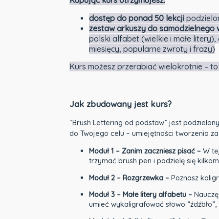
Kupując kurs otrzymujesz:
dostęp do ponad 50 lekcji
podzielo
zestaw arkuszy do samodzielnego
polski alfabet (wielkie i małe liter
miesięcy, popularne zwroty i frazy)
Kurs możesz przerabiać wielokrotnie – t
Jak zbudowany jest kurs?
“Brush Lettering od podstaw” jest podzielony
do Twojego celu – umiejętności tworzenia za
Moduł 1 – Zanim zaczniesz pisać –
W te
trzymać brush pen i podzielę się kilko
Moduł 2 – Rozgrzewka –
Poznasz kaligr
Moduł 3 – Małe litery alfabetu –
Nauczę 
umieć wykaligrafować słowo “źdźbło”, 