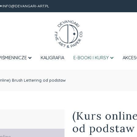
✦INFO@DEVANGARI-ART.PL
PIŚMIENNICZE
KALIGRAFIA
E-BOOKI I KURSY
AKCES
online) Brush Lettering od podstaw
(Kurs onlin
od podstaw