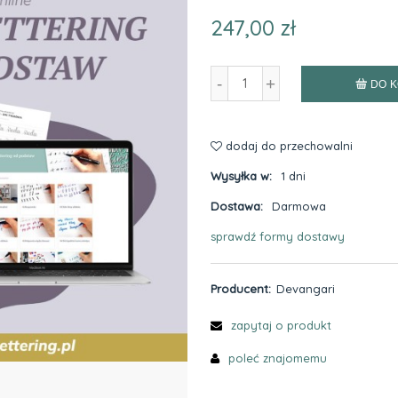
247,00 zł
-
+
DO 
dodaj do przechowalni
Wysyłka w:
1 dni
Dostawa:
Darmowa
sprawdź formy dostawy
Cena nie zawiera ewentualnych kosztów
płatności
Producent:
Devangari
zapytaj o produkt
poleć znajomemu