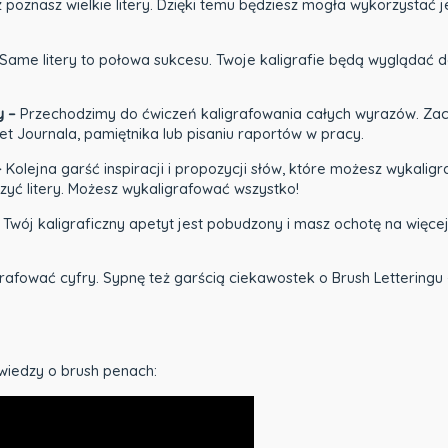
 poznasz wielkie litery. Dzięki temu będziesz mogła wykorzystać j
Same litery to połowa sukcesu. Twoje kaligrafie będą wyglądać do
y –
Przechodzimy do ćwiczeń kaligrafowania całych wyrazów. Zacz
et Journala, pamiętnika lub pisaniu raportów w pracy.
–
Kolejna garść inspiracji i propozycji słów, które możesz wykaligraf
yć litery. Możesz wykaligrafować wszystko!
 Twój kaligraficzny apetyt jest pobudzony i masz ochotę na więc
grafować cyfry. Sypnę też garścią ciekawostek o Brush Letteringu 
wiedzy o brush penach: