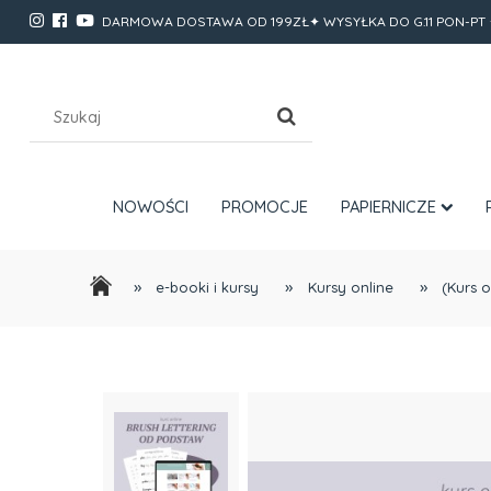
DARMOWA DOSTAWA OD 199ZŁ✦ WYSYŁKA DO G.11 PON-PT 
NOWOŚCI
PROMOCJE
PAPIERNICZE
»
»
»
e-booki i kursy
Kursy online
(Kurs 