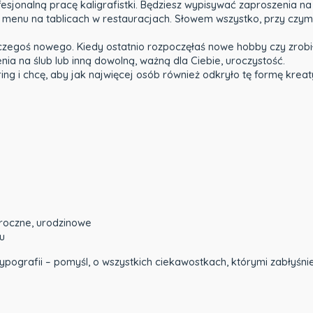
jonalną pracę kaligrafistki. Będziesz wypisywać zaproszenia na ur
 menu na tablicach w restauracjach. Słowem wszystko, przy czym 
 czegoś nowego. Kiedy ostatnio rozpoczęłaś nowe hobby czy zrobił
nia na ślub lub inną dowolną, ważną dla Ciebie, uroczystość.
ering i chcę, aby jak najwięcej osób również odkryło tę formę krea
roczne, urodzinowe
u
ypografii – pomyśl, o wszystkich ciekawostkach, którymi zabłyśn