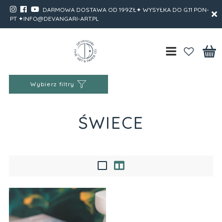
DARMOWA DOSTAWA OD 199ZŁ✦ WYSYŁKA DO G.11 PON-
PT ✦INFO@DEVANGARI-ART.PL
Wybierz filtry
ŚWIECE