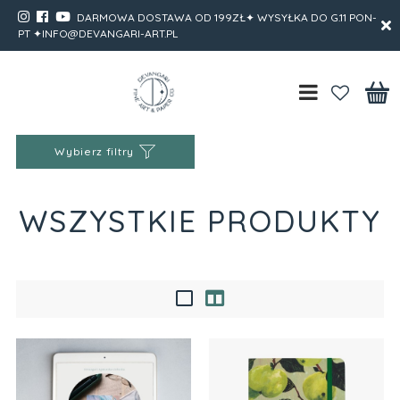
DARMOWA DOSTAWA OD 199ZŁ✦ WYSYŁKA DO G.11 PON-
PT ✦INFO@DEVANGARI-ART.PL
Wybierz filtry
WSZYSTKIE PRODUKTY