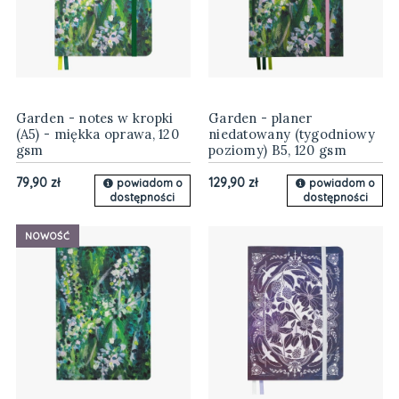
Garden - notes w kropki
Garden - planer
(A5) - miękka oprawa, 120
niedatowany (tygodniowy
gsm
poziomy) B5, 120 gsm
79,90 zł
129,90 zł
powiadom o
powiadom o
dostępności
dostępności
NOWOŚĆ