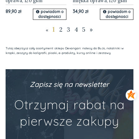
oprawa, 120 gsm
miękka oprawa, 120 gsm
89,90 zł
34,90 zł
powiadom o
powiadom o
dostępności
dostępności
1
2
3
4
5
»
«
Tutaj obejrzysz cały asortyment sklepu Devangari: notesy do BuJo, notatniki w
kropki, zeszyty do kaligrafii, pisaki, e-produkty, kursy online i zestawy
Zapisz się na newsletter
Otrzymaj rabat na
pierwsze zakupy