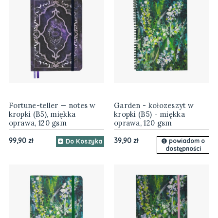
Fortune-teller — notes w
Garden - kołozeszyt w
kropki (B5), miękka
kropki (B5) - miękka
oprawa, 120 gsm
oprawa, 120 gsm
99,90 zł
39,90 zł
powiadom o
Do Koszyka
dostępności