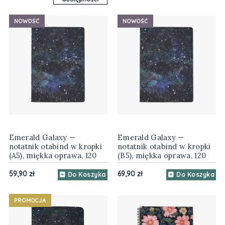
NOWOŚĆ
NOWOŚĆ
Emerald Galaxy —
Emerald Galaxy —
notatnik otabind w kropki
notatnik otabind w kropki
(A5), miękka oprawa, 120
(B5), miękka oprawa, 120
gsm
gsm
59,90 zł
69,90 zł
Do Koszyka
Do Koszyka
PROMOCJA