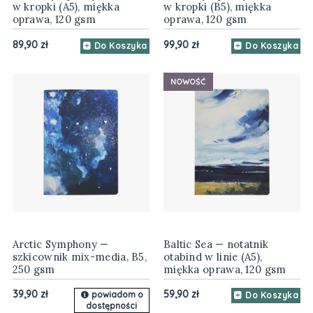
w kropki (A5), miękka
w kropki (B5), miękka
oprawa, 120 gsm
oprawa, 120 gsm
89,90 zł
99,90 zł
Do Koszyka
Do Koszyka
NOWOŚĆ
Arctic Symphony —
Baltic Sea — notatnik
szkicownik mix-media, B5,
otabind w linie (A5),
250 gsm
miękka oprawa, 120 gsm
39,90 zł
59,90 zł
powiadom o
Do Koszyka
dostępności