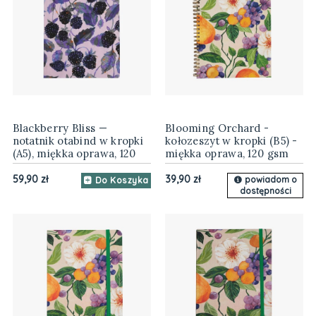
Blackberry Bliss —
Blooming Orchard -
notatnik otabind w kropki
kołozeszyt w kropki (B5) -
(A5), miękka oprawa, 120
miękka oprawa, 120 gsm
gsm
59,90 zł
39,90 zł
powiadom o
Do Koszyka
dostępności