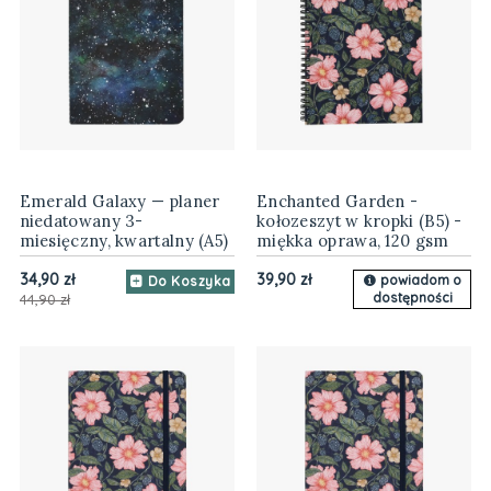
Emerald Galaxy — planer
Enchanted Garden -
niedatowany 3-
kołozeszyt w kropki (B5) -
miesięczny, kwartalny (A5)
miękka oprawa, 120 gsm
34,90 zł
39,90 zł
powiadom o
Do Koszyka
dostępności
44,90 zł