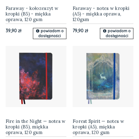
Faraway - kołozeszyt w
Faraway - notes w kropki
kropki (B5) - miękka
(A5) - miękka oprawa,
oprawa, 120 gsm
120gsm
39,90 zł
79,90 zł
powiadom o
powiadom o
dostępności
dostępności
Fire in the Night — notes w
Forest Spirit — notes w
kropki (B5), miękka
kropki (A5), miękka
oprawa, 120 gsm
oprawa, 120 gsm