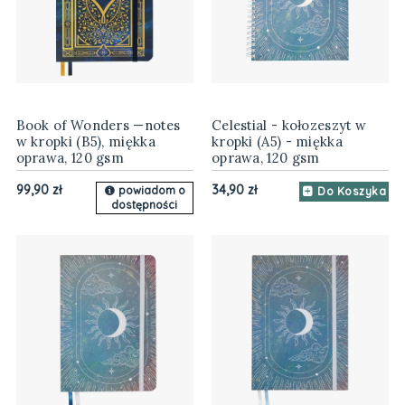
Book of Wonders —notes
Celestial - kołozeszyt w
w kropki (B5), miękka
kropki (A5) - miękka
oprawa, 120 gsm
oprawa, 120 gsm
99,90 zł
34,90 zł
powiadom o
Do Koszyka
dostępności