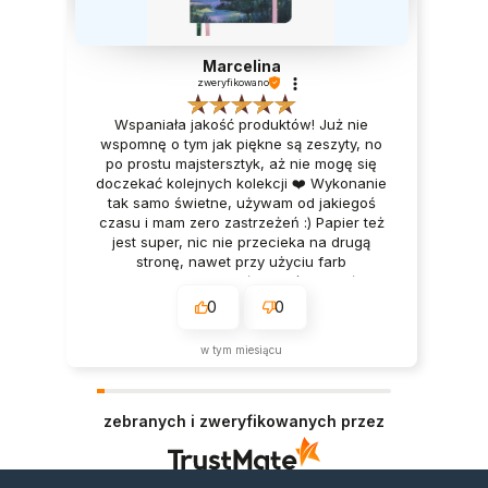
Marcelina
zweryfikowano
Wspaniała jakość produktów! Już nie
wspomnę o tym jak piękne są zeszyty, no
po prostu majstersztyk, aż nie mogę się
doczekać kolejnych kolekcji ❤️ Wykonanie
tak samo świetne, używam od jakiegoś
czasu i mam zero zastrzeżeń :) Papier też
jest super, nic nie przecieka na drugą
stronę, nawet przy użyciu farb
akwarelowych! Obsługa też przemiła i
serdeczna ❤️ To na pewno nie moje
0
0
ostatnie zakupy, bardzo polecam!!
w tym miesiącu
zebranych i zweryfikowanych przez