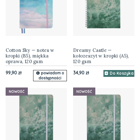
Cotton Sky — notes w
Dreamy Castle —
kropki (B5), miękka
kołozeszyt w kropki (A5),
oprawa, 120 gsm
120 gsm
99,90 zł
34,90 zł
powiadom o
Do Koszyka
dostępności
NOWOŚĆ
NOWOŚĆ