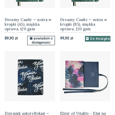
Dreamy Castle — notes w
Dreamy Castle — notes w
kropki (A5), miękka
kropki (B5), miękka
oprawa, 120 gsm
oprawa, 120 gsm
89,90 zł
99,90 zł
powiadom o
Do Koszyka
dostępności
Dziennik autorefleksji —
Elixir of Vitality - Etui na