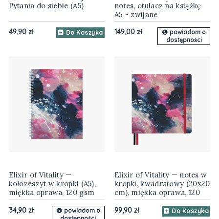
Pytania do siebie (A5)
notes, otulacz na książkę
A5 - zwijane
49,90 zł
149,00 zł
powiadom o
Do Koszyka
dostępności
Elixir of Vitality —
Elixir of Vitality — notes w
kołozeszyt w kropki (A5),
kropki, kwadratowy (20x20
miękka oprawa, 120 gsm
cm), miękka oprawa, 120
gsm
34,90 zł
99,90 zł
powiadom o
Do Koszyka
dostępności