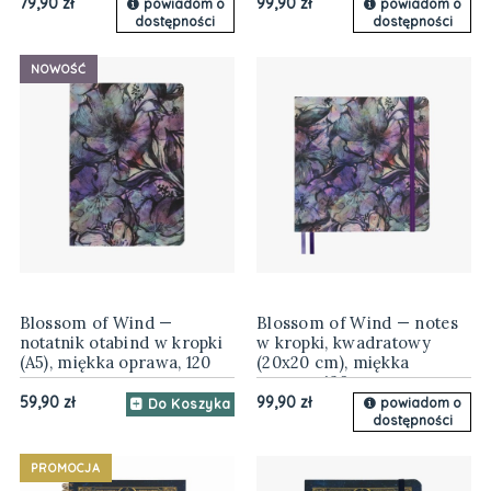
79,90 zł
99,90 zł
powiadom o
powiadom o
dostępności
dostępności
NOWOŚĆ
Blossom of Wind —
Blossom of Wind — notes
notatnik otabind w kropki
w kropki, kwadratowy
(A5), miękka oprawa, 120
(20x20 cm), miękka
gsm
oprawa, 120 gsm
59,90 zł
99,90 zł
powiadom o
Do Koszyka
dostępności
PROMOCJA