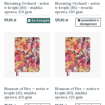
Blooming Orchard - notes
Blooming Orchard - notes
w kropki (B5) - miękka
w kropki (B5) - twarda
oprawa, 120 gsm
oprawa, 150 gsm
99,90 zł
129,90 zł
powiadom o
Do Koszyka
dostępności
Blossom of Fire — notes w
Blossom of Fire — notes w
kropki (A5), miękka
kropki (B5), miękka
oprawa, 120 gsm
oprawa, 120 gsm