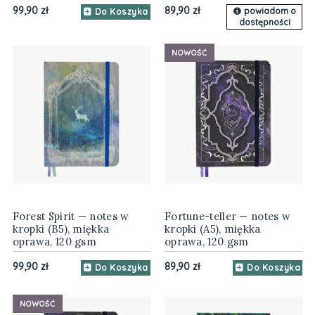
99,90 zł
89,90 zł
powiadom o
Do Koszyka
dostępności
NOWOŚĆ
Forest Spirit — notes w
Fortune-teller — notes w
kropki (B5), miękka
kropki (A5), miękka
oprawa, 120 gsm
oprawa, 120 gsm
99,90 zł
89,90 zł
Do Koszyka
Do Koszyka
NOWOŚĆ