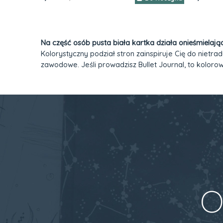
Na część osób pusta biała kartka działa onieśmielają
Kolorystyczny podział stron zainspiruje Cię do niet
zawodowe. Jeśli prowadzisz Bullet Journal, to koloro
O