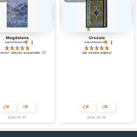
Magdalena
Urszula
zweryfikowano
zweryfikowano
wzór! Jakość wspaniała. 👌🏻
Jak zwykle piękny!
0
0
0
0
2026-07-07
2026-05-26