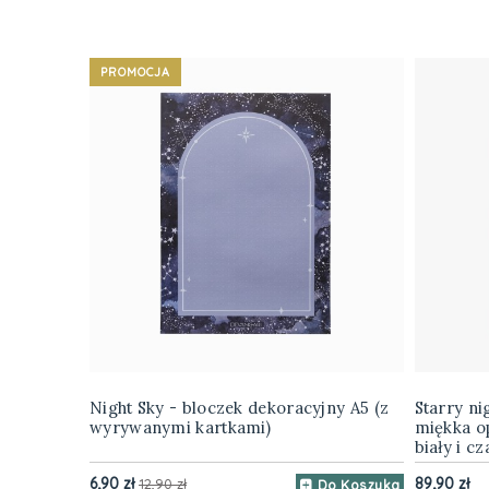
PROMOCJA
Night Sky - bloczek dekoracyjny A5 (z
Starry ni
wyrywanymi kartkami)
miękka o
biały i cz
6,90 zł
89,90 zł
12,90 zł
Do Koszyka