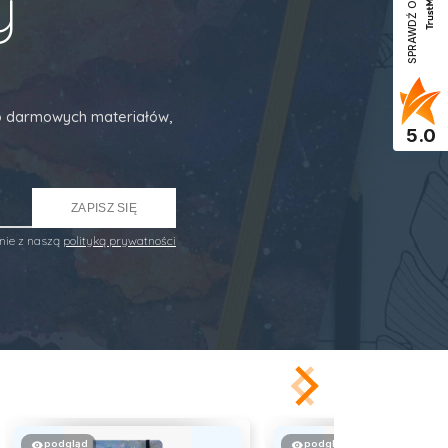
y
SPRAWDŹ OPINIE
 do darmowych materiałów,
5.0
ZAPISZ SIĘ
nie z naszą
polityką prywatności
podgląd
podgląd