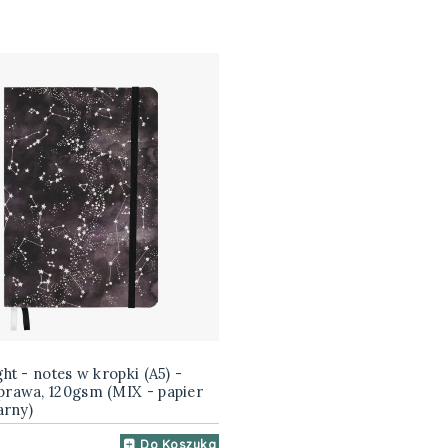
ght - notes w kropki (A5) -
prawa, 120gsm (MIX - papier
arny)
Do Koszyka