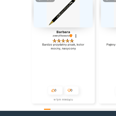
Barbara
zweryfikowano
Bardzo przydatny pisak, kolor
Piękny 
mocny, nasycony
0
0
w tym miesiącu