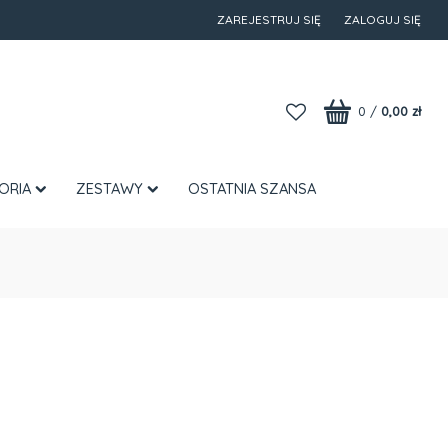
ZAREJESTRUJ SIĘ
ZALOGUJ SIĘ
0
/
0,00 zł
ORIA
ZESTAWY
OSTATNIA SZANSA