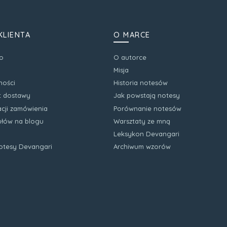
KLIENTA
O MARCE
o
O autorce
Misja
ności
Historia notesów
zt dostawy
Jak powstają notesy
acji zamówienia
Porównanie notesów
kułów na blogu
Warsztaty ze mną
Leksykon Devangari
notesy Devangari
Archiwum wzorów