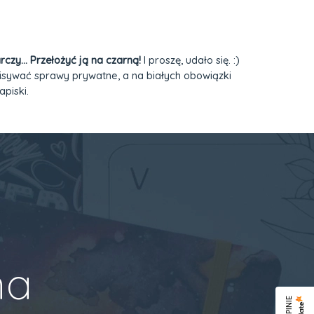
rczy… Przełożyć ją na czarną!
I proszę, udało się. :)
pisywać sprawy prywatne, a na białych obowiązki
apiski.
na