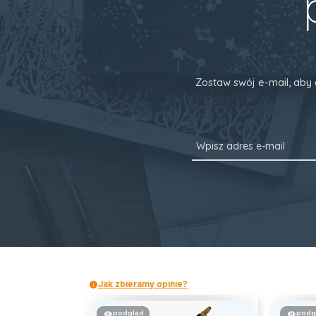
Zostaw swój e-mail, aby 
Jak zbieramy opinie?
podgląd
podg