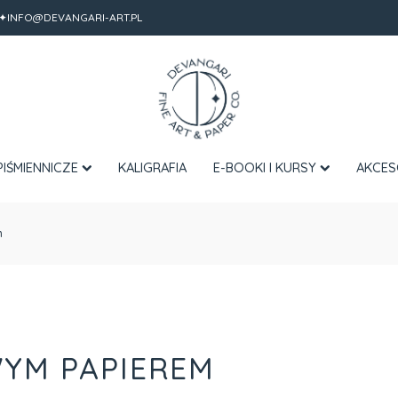
✦INFO@DEVANGARI-ART.PL
PIŚMIENNICZE
KALIGRAFIA
E-BOOKI I KURSY
AKCES
m
YM PAPIEREM