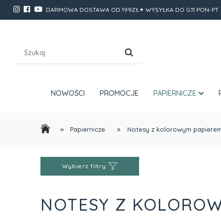
DARMOWA DOSTAWA OD 199ZŁ✦ WYSYŁKA DO G.11 PON-PT 
NOWOŚCI
PROMOCJE
PAPIERNICZE
»
»
Papiernicze
Notesy z kolorowym papiere
Wybierz filtry
NOTESY Z KOLOROW