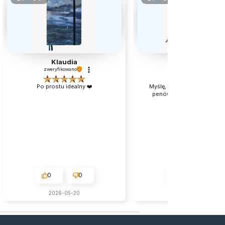
Klaudia
Jacek
zweryfikowano
zweryfikowano
Po prostu idealny ❤️
Myślę, że to bardzo dobry 
penów na początek przyg
kaligrafią.👍️
0
0
0
0
2026-05-20
w tym miesiącu