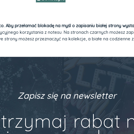
co. Aby przełamać blokadę na myśl o zapisaniu białej strony wysta
radycyjnego korzystania z notesu. Na stronach czarnych możesz za
we strony możesz przeznaczyć na kolekcje, a białe na codzienne z
Zapisz się na newsletter
trzymaj rabat 