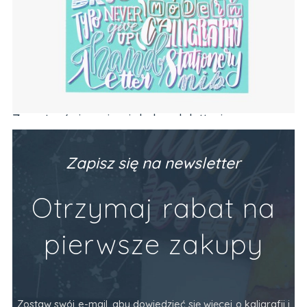
Zeszyt z ćwiczeniami do brush letteringu
Ze
PODSTAWY (alfabet, codzienne frazy)
Va
Producent:
Devangari Art
Pr
89,90 zł
34
Zapisz się na newsletter
Do Koszyka
Otrzymaj rabat na
pierwsze zakupy
Zostaw swój e-mail, aby dowiedzieć się więcej o kaligrafii i