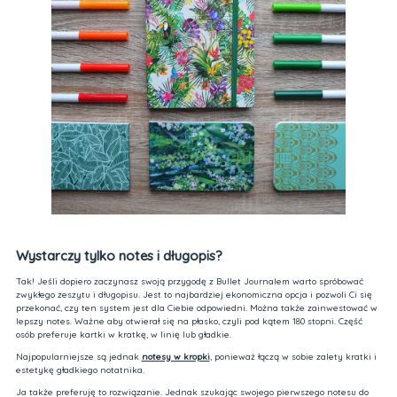
Wystarczy tylko notes i długopis?
Tak! Jeśli dopiero zaczynasz swoją przygodę z Bullet Journalem warto spróbować
zwykłego zeszytu i długopisu. Jest to najbardziej ekonomiczna opcja i pozwoli Ci się
przekonać, czy ten system jest dla Ciebie odpowiedni. Można także zainwestować w
lepszy notes. Ważne aby otwierał się na płasko, czyli pod kątem 180 stopni. Część
osób preferuje kartki w kratkę, w linię lub gładkie.
Najpopularniejsze są jednak
notesy w kropki
, ponieważ łączą w sobie zalety kratki i
estetykę gładkiego notatnika.
Ja także preferuję to rozwiązanie. Jednak szukając swojego pierwszego notesu do