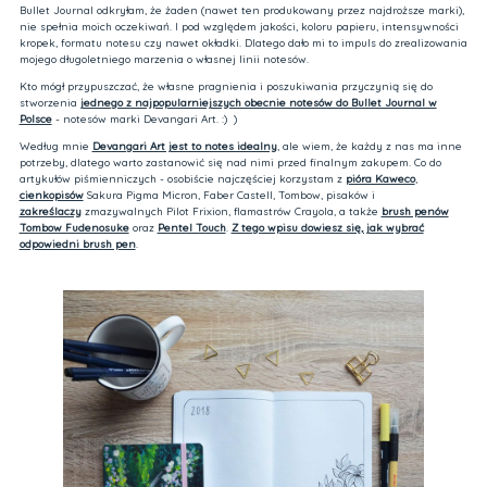
Bullet Journal odkryłam, że żaden (nawet ten produkowany przez najdroższe marki),
nie spełnia moich oczekiwań. I pod względem jakości, koloru papieru, intensywności
kropek, formatu notesu czy nawet okładki. Dlatego dało mi to impuls do zrealizowania
mojego długoletniego marzenia o własnej linii notesów.
Kto mógł przypuszczać, że własne pragnienia i poszukiwania przyczynią się do
stworzenia
jednego z najpopularniejszych obecnie notesów do Bullet Journal w
Polsce
- notesów marki Devangari Art. :) )
Według mnie
Devangari Art jest to notes idealny
, ale wiem, że każdy z nas ma inne
potrzeby, dlatego warto zastanowić się nad nimi przed finalnym zakupem. Co do
artykułów piśmienniczych - osobiście najczęściej korzystam z
pióra Kaweco
,
cienkopisów
Sakura Pigma Micron, Faber Castell, Tombow, pisaków i
zakreślaczy
zmazywalnych Pilot Frixion, flamastrów Crayola, a także
brush penów
Tombow Fudenosuke
oraz
Pentel Touch
.
Z tego wpisu dowiesz się, jak wybrać
odpowiedni brush pen
.