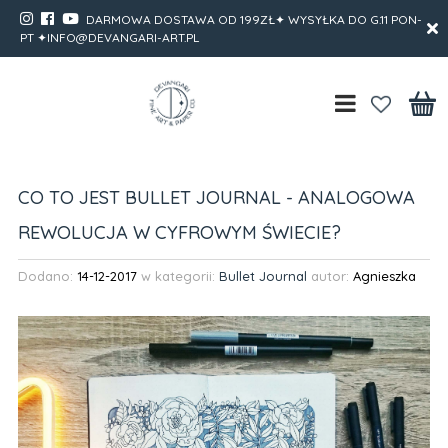
DARMOWA DOSTAWA OD 199ZŁ✦ WYSYŁKA DO G.11 PON-
PT ✦INFO@DEVANGARI-ART.PL
CO TO JEST BULLET JOURNAL - ANALOGOWA
REWOLUCJA W CYFROWYM ŚWIECIE?
Dodano:
14-12-2017
w kategorii:
Bullet Journal
autor:
Agnieszka