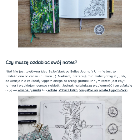
Czy muszę ozdabiać swój notes?
Nie! Nie jest to główna idea BuJo (skrót od Bullet Journal). U mnie jest to
uzależnione od czasu i humoru. ; ) Niekiedy preferuję minimalistyczny styl, aby
dekoracje nie zakłócały wypełnionego po brzegi grafiku. Innym razem jest zbyt
leniwa i przyklejam gotowe naklejki. Jednak największą przyjemność i satysfakcję
dają mi
własne rysunki
lub
kolaże
.
Zobacz kilka pomysłów na proste tygodniówki
.