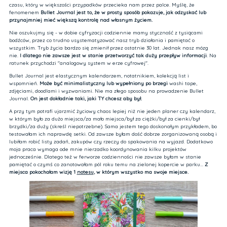
czasu, który w większości przypadków przecieka nam przez palce. Myślę, że
fenomenem
Bullet Journal
jest to, że w prosty sposób pokazuje, jak odzyskać lub
przynajmniej mieć większą kontrolę nad własnym życiem.
Nie oszukujmy się - w dobie cyfryzacji codziennie mamy styczność z tysiącami
bodźców, przez co trudno usystematyzować nasz tryb działania i pamiętać o
wszystkim. Tryb życia bardzo się zmienił przez ostatnie 30 lat. Jednak nasz mózg
nie.
I dlatego nie zawsze jest w stanie przetworzyć tak duży przepływ informacji
. Na
ratunek przychodzi "analogowy system w erze cyfrowej".
Bullet Journal jest elastycznym kalendarzem, notatnikiem, kolekcją list i
wspomnień.
Może być minimalistyczny lub wypełniony po brzegi
washi tape,
zdjęciami, doodlami i wyzwaniami. Nie ma złego sposobu na prowadzenie Bullet
Journal.
On jest dokładnie taki, jaki TY chcesz aby był.
A przy tym potrafi ujarzmić życiowy chaos lepiej niż nie jeden planer czy kalendarz,
w którym było za dużo miejsca/za mało miejsca/był za ciężki/był za cienki/był
brzydki/za duży (skreśl niepotrzebne). Sama jestem tego doskonałym przykładem, bo
testowałam ich naprawdę setki. Od zawsze byłam dość dobrze zorganizowaną osobą i
lubiłam robić listy zadań, zakupów czy rzeczy do spakowania na wyjazd. Dodatkowo
moja praca wymaga ode mnie nierzadko koordynowania kilku projektów
jednocześnie. Dlatego też w ferworze codzienności nie zawsze byłam w stanie
pamiętać o czymś co zanotowałam pól roku temu na zielonej kopercie w parku...
Z
miejsca pokochałam wizję 1
notesu
, w którym wszystko ma swoje miejsce.