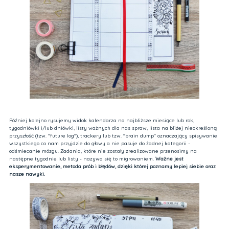
Później kolejno rysujemy widok kalendarza na najbliższe miesiące lub rok,
tygodniówki i/lub dniówki, listy ważnych dla nas spraw, lista na bliżej nieokreśloną
przyszłość (tzw. "future log"), trackery lub tzw. "brain dump" oznaczający spisywanie
wszystkiego co nam przyjdzie do głowy a nie pasuje do żadnej kategorii -
odśmiecanie mózgu. Zadania, które nie zostały zrealizowane przenosimy na
następne tygodnie lub listy - nazywa się to migrowaniem.
Ważne jest
eksperymentowanie, metoda prób i błędów, dzięki której poznamy lepiej siebie oraz
nasze nawyki.