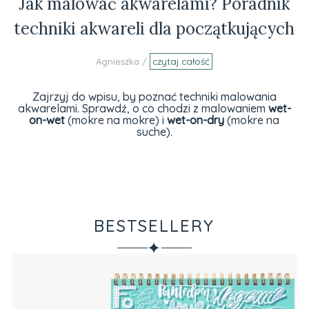
Jak malować akwarelami? Poradnik
techniki akwareli dla początkujących
Agnieszka /
czytaj całość
Zajrzyj do wpisu, by poznać techniki malowania
akwarelami. Sprawdź, o co chodzi z malowaniem
wet-
on-wet
(mokre na mokre) i
wet-on-dry
(mokre na
suche).
BESTSELLERY
✦
Ze
Va
Pr