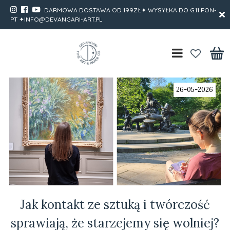
DARMOWA DOSTAWA OD 199ZŁ✦ WYSYŁKA DO G.11 PON-
PT ✦INFO@DEVANGARI-ART.PL
26-05-2026
Jak kontakt ze sztuką i twórczość
sprawiają, że starzejemy się wolniej?