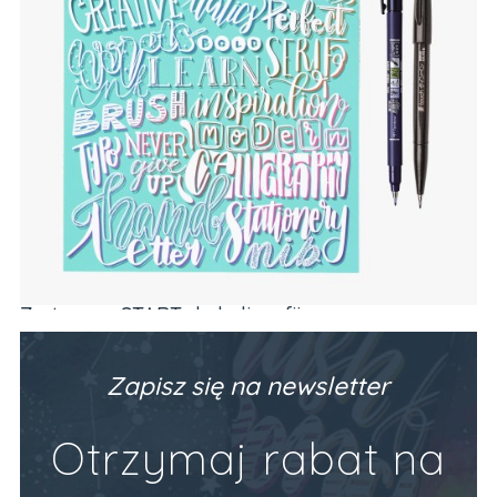
Zeszyt z ćwiczeniami do brush letteringu
PODSTAWY (alfabet, codzienne frazy)
Producent:
Devangari Art
89,90 zł
Zapisz się na newsletter
Do Koszyka
Otrzymaj rabat na