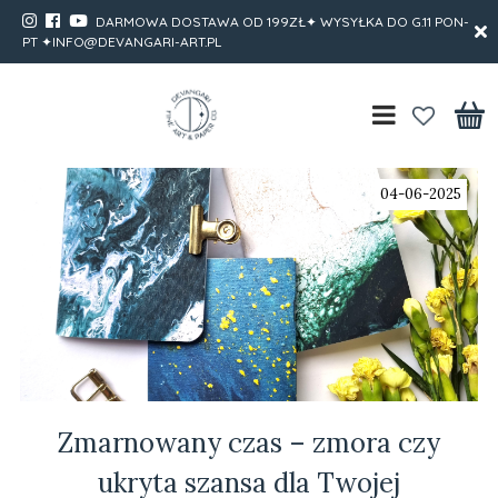
DARMOWA DOSTAWA OD 199ZŁ✦ WYSYŁKA DO G.11 PON-
PT ✦INFO@DEVANGARI-ART.PL
04-06-2025
Zmarnowany czas – zmora czy
ukryta szansa dla Twojej