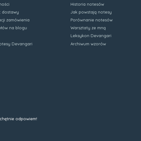
ności
Historia notesów
zt dostawy
Jak powstają notesy
acji zamówienia
Porównanie notesów
kułów na blogu
Warsztaty ze mną
Leksykon Devangari
notesy Devangari
Archiwum wzorów
 chętnie odpowiem!