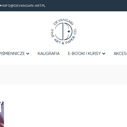
✦INFO@DEVANGARI-ART.PL
PIŚMIENNICZE
KALIGRAFIA
E-BOOKI I KURSY
AKCES