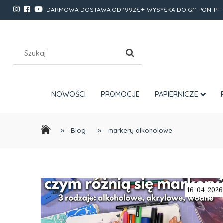
DARMOWA DOSTAWA OD 199ZŁ✦ WYSYŁKA DO G.11 PON-PT 
NOWOŚCI
PROMOCJE
PAPIERNICZE
»
»
Blog
markery alkoholowe
16-04-2026