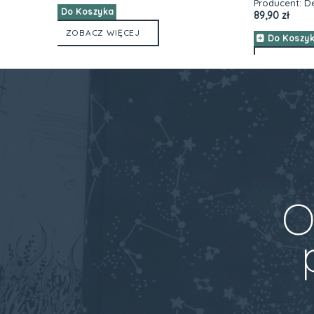
Producent:
Devangari Art
Produce
89,90 zł
34,90 zł
Do Koszyka
Do K
ZOBACZ WIĘCEJ
ZO
O