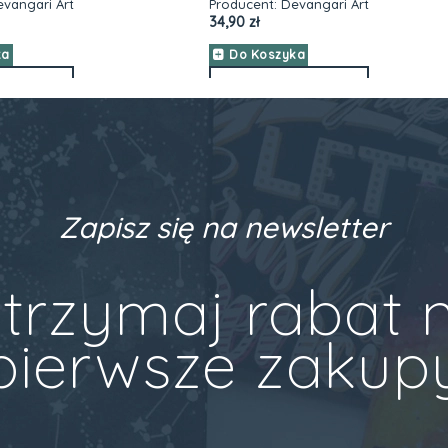
18,90 zł
nt:
Devangari Art
Do Koszyka
oszyka
ZOBACZ WIĘCEJ
BACZ WIĘCEJ
Zapisz się na newsletter
trzymaj rabat 
pierwsze zakup