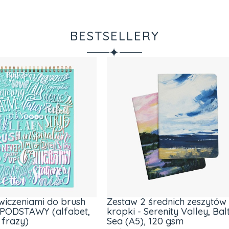
BESTSELLERY
✦
w 2 średnich zeszytów w
Baltic Sea - średni zesz
 - Serenity Valley, Baltic
kropki 14,5x20,5cm (A5
A5), 120 gsm
Producent:
Devangari Art