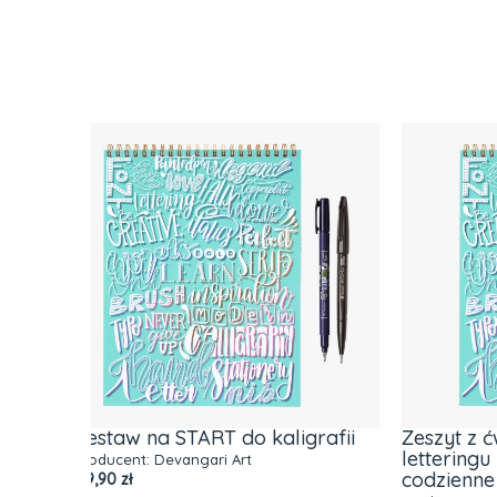
igrafii
Zeszyt z ćwiczeniami do brush
Zesta
letteringu PODSTAWY (alfabet,
kropki
codzienne frazy)
Sea (