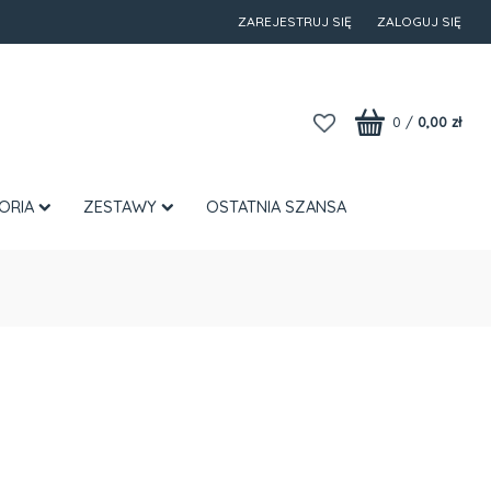
ZAREJESTRUJ SIĘ
ZALOGUJ SIĘ
0
/
0,00 zł
ORIA
ZESTAWY
OSTATNIA SZANSA