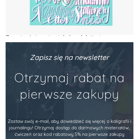
Zeszyt z ćwiczeniami do brush letteringu
Ze
PODSTAWY (alfabet, codzienne frazy)
Va
Producent:
Devangari Art
Pr
89,90 zł
34
Zapisz się na newsletter
Do Koszyka
Otrzymaj rabat na
pierwsze zakupy
Zostaw swój e-mail, aby dowiedzieć się więcej o kaligrafii i
journalingu! Otrzymaj dostęp do darmowych materiałów,
ćwiczeń oraz kod rabatowy 5% na pierwsze zakupy