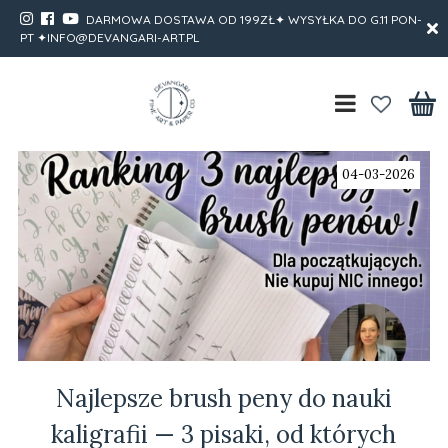
DARMOWA DOSTAWA OD 199ZŁ✦ WYSYŁKA DO G.11 PON-
PT ✦INFO@DEVANGARI-ART.PL
04-03-2026
Najlepsze brush peny do nauki
kaligrafii — 3 pisaki, od których