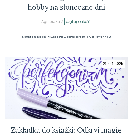
hobby na słoneczne dni
Agnieszka /
czytaj całość
Naucz się czegoś nowego na wiosnę: spróbuj brush letteringu!
21-02-2025
Zakładka do książki: Odkryj magię