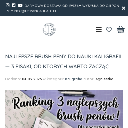
DARMOWA DOSTAWA OD 199ZŁ✦ WYSYŁKA DO G.11 PON-
PT ✦INFO@DEVANGARI-ART.PL
NAJLEPSZE BRUSH PENY DO NAUKI KALIGRAFII
— 3 PISAKI, OD KTÓRYCH WARTO ZACZĄĆ
Dodano:
04-03-2026
w kategorii:
Kaligrafia
autor:
Agnieszka