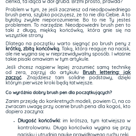
cienka, ta idąca w dół gruba. Brzmi prosto, prawda?
Problem w tym, że jeśli zaczniesz od nieodpowiedniego
brush pena, szybko poczujesz, że to nie dla Ciebie. A to
byłoby zwykłe nieporozumienie. Bo to nie Ty jesteś
problemem. To narzędzie. Nieodpowiedni brush pen to
taki z długą, miękką końcówką, która gnie się na
wszystkie strony
Dlatego na początku warto sięgnąć po brush peny z
krótką, zbitą końcówką.
Taką, która reaguje na nacisk,
ale nie wygina się w nieprzewidywalny sposób. I właśnie
takie pisaki omawiam w tym artykule.
Jeśli chcesz najpierw lepiej zrozumieć samą technikę
od zera, zajrzyj do artykułu
Brush lettering: jak
zacząć
.
Znajdziesz tam solidne podstawy, dzięki
którym pierwsze kroki będą łatwiejsze.
Co wyróżnia dobry brush pen dla początkujących?
Zanim przejdę do konkretnych modeli, powiem Ci, na co
zwracam uwagę przy ocenie brush pena dla kogoś, kto
dopiero zaczyna:
Długość końcówki:
im krótsza, tym łatwiejsza w
kontrolowaniu. Długa końcówka wygina się przy
nacisku i utrudnia naukę prawidłowego ruchu ręki.