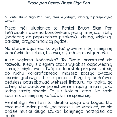
Brush pen Pentel Brush Sign Pen
3. Pentel Brush Sign Pen Twin, dwa w jednym, idealny z perspektywą
wzrostu
Trzeci mój ulubieniec to
Pentel Brush Sign Pen
Twin
pisak z dwiema końcówkami: jedną mniejszą, zbitą
(podobną do poprzednich pisaków) i drugą, większą,
bardziej przypominającą pędzel.
Na starcie będziesz korzystać głównie z tej mniejszej
końcówki. Jest zbita, filcowa, o średniej elastyczności.
A ta większa końcówka? To Twoja
przestrzeń do
rozwoju
. Kiedy z biegiem czasu wyrobisz odpowiednią
pamięć mięśniową i Twój nadgarstek przyzwyczai się
do ruchu kaligraficznego, możesz zacząć ćwiczyć
pisanie grubszymi brush penami. Przy tej końcówce
będziesz potrzebować większej liniatury, np. traktując
cztery standardowe przestrzenie między liniami jako
jedną strefę pisania. To już kolejny etap. Na razie
zacznij od mniejszej końcówki i nie śpiesz się.
Pentel Sign Pen Twin to idealna opcja dla kogoś, kto
chce mieć jeden pisak „na teraz" i już wiedzieć, że nie
będzie musiał długo szukać kolejnego narzędzia do
nauki.