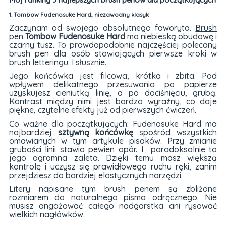
1. Tombow Fudenosuke Hard, niezawodny klasyk
Zaczynam od swojego absolutnego faworyta.
Brush
pen
Tombow Fudenosuke Hard
ma niebieską obudowę i
czarny tusz. To prawdopodobnie najczęściej polecany
brush pen dla osób stawiających pierwsze kroki w
brush letteringu. I słusznie.
Jego końcówka jest filcowa, krótka i zbita. Pod
wpływem delikatnego przesuwania po papierze
uzyskujesz cieniutką linię, a po dociśnięciu, grubą.
Kontrast między nimi jest bardzo wyraźny, co daje
piękne, czytelne efekty już od pierwszych ćwiczeń.
Co ważne dla początkujących: Fudenosuke Hard ma
najbardziej
sztywną końcówkę
spośród wszystkich
omawianych w tym artykule pisaków. Przy zmianie
grubości linii stawia pewien opór. I paradoksalnie to
jego ogromna zaleta. Dzięki temu masz większą
kontrolę i uczysz się prawidłowego ruchu ręki, zanim
przejdziesz do bardziej elastycznych narzędzi.
Litery napisane tym brush penem są zbliżone
rozmiarem do naturalnego pisma odręcznego. Nie
musisz angażować całego nadgarstka ani rysować
wielkich nagłówków.