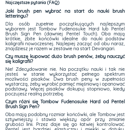
Najczęstsze pytania (FAQ)
Jaki brush pen wybrać na start do nauki brush
letteringu?
Dla osób zupełnie początkujących najlepszym
wyborem jest Tombow Fudenosuke Hard lub Pentel
Brush Sign Pen (dawniej Pentel Touch). Oba mają
krótkie, zbite końcówki idealne do nauki podstaw
kaligrafii nowoczesnej. Najlepiej zacząć od obu naraz,
znajdziesz je razem w zestawie na start Devangari.
Czy muszę kupować dużo brush penów, żeby nauczyć
się kaligrafii?
Nie! Zdecydowanie nie. Na początku nauki i tak nie
jesteś w stanie wykorzystać pełnego spektrum
możliwości pisaków. Dwa brush peny w zupełności
wystarczą, żeby wyrobić pamięć mięśniową i opanować
podstawy. Więcej pisaków dokupuj stopniowo, kiedy
poczujesz realną potrzebę.
Czym różni się Tombow Fudenosuke Hard od Pentel
Brush Sign Pen?
Oba mają podobny rozmiar końcówki, ale Tombow jest
sztywniejszy i stawia większy opór przy zmianie
grubości linii. Przez daje się go łatwiej kontrolować.
Pentel jest bardziej elastyczny i miękki w dotyku.