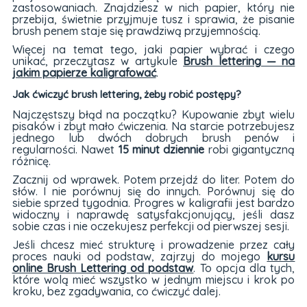
zastosowaniach. Znajdziesz w nich papier, który nie
przebija, świetnie przyjmuje tusz i sprawia, że pisanie
brush penem staje się prawdziwą przyjemnością.
Więcej na temat tego, jaki papier wybrać i czego
unikać, przeczytasz w artykule
Brush lettering — na
jakim papierze kaligrafować
.
Jak ćwiczyć brush lettering, żeby robić postępy?
Najczęstszy błąd na początku? Kupowanie zbyt wielu
pisaków i zbyt mało ćwiczenia. Na starcie potrzebujesz
jednego lub dwóch dobrych brush penów i
regularności. Nawet
15 minut dziennie
robi gigantyczną
różnicę.
Zacznij od wprawek. Potem przejdź do liter. Potem do
słów. I nie porównuj się do innych. Porównuj się do
siebie sprzed tygodnia. Progres w kaligrafii jest bardzo
widoczny i naprawdę satysfakcjonujący, jeśli dasz
sobie czas i nie oczekujesz perfekcji od pierwszej sesji.
Jeśli chcesz mieć strukturę i prowadzenie przez cały
proces nauki od podstaw, zajrzyj do mojego
kursu
online Brush Lettering od podstaw
. To opcja dla tych,
które wolą mieć wszystko w jednym miejscu i krok po
kroku, bez zgadywania, co ćwiczyć dalej.