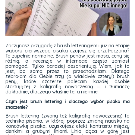
Zaczynasz przygodę z brush letteringiem i już na etapie
wyboru pierwszego pisaka czujesz się przytłoczona?
To zupełnie normalne. Brush penów jest masa, ceny się
różnią, a recenzje w internecie często zamiast
pomagać... Tylko bardziej dezorientują. Wiem, jak to
jest, bo sama przez to przechodziłam. Dlatego
zebrałam dla Ciebie trzy (a właściwie cztery!) brush
peny, które szczerze polecam każdej osobie
startującej z kaligrafią nowoczesną — i tłumaczę
dokładnie, dlaczego właśnie te, a nie inne.
Czym jest brush lettering i dlaczego wybór pisaka ma
znaczenie?
Brush lettering (zwany też kaligrafią nowoczesną) to
technika pisania, w której poprzez zmianę nacisku na
końcówkę pisaka, uzyskujesz efekt kontrastu między
cienkimi a grubymi liniami. Linia idąca w górę jest