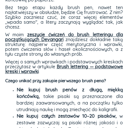
Bez tego etapu każdy brush pen, nawet ten
najłatwiejszy w obsłudze, będzie Cię frustrować. Z nim?
Szybko zaczniesz czuć, że coraz więcej elementów
„wpada samo", a litery zaczynają wyglądać tak, jak
chcesz.
W moim
zeszycie ćwiczeń do brush letteringu dla
początkujących Devangari
znajdziesz dokładnie taką
strukturę: najpierw część merytoryczna i wprawki,
potem ćwiczenia słów i haseł okolicznościowych, a z
tyłu czyste strony do własnych prób.
Więcej o samych wprawkach i podstawowych kreskach
przeczytasz w artykule
Brush lettering — podstawowe
kreski i wprawki
.
Czego unikać przy zakupie pierwszego brush pena?
Nie kupuj brush penów z długą, miękką
końcówką,
takie pisaki są przeznaczone dla
bardziej zaawansowanych, a na początku tylko
utrudniają naukę i mogą zniechęcić do kaligrafii.
Nie kupuj całych zestawów 10–20 pisaków,
w
zestawie zazwyczaj są pisaki różnej jakości i o