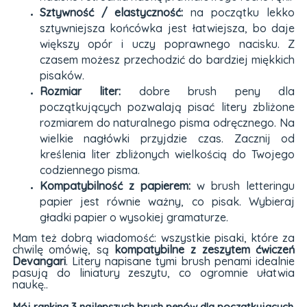
Sztywność / elastyczność:
na początku lekko
sztywniejsza końcówka jest łatwiejsza, bo daje
większy opór i uczy poprawnego nacisku. Z
czasem możesz przechodzić do bardziej miękkich
pisaków.
Rozmiar liter:
dobre brush peny dla
początkujących pozwalają pisać litery zbliżone
rozmiarem do naturalnego pisma odręcznego. Na
wielkie nagłówki przyjdzie czas. Zacznij od
kreślenia liter zbliżonych wielkością do Twojego
codziennego pisma.
Kompatybilność z papierem:
w brush letteringu
papier jest równie ważny, co pisak. Wybieraj
gładki papier o wysokiej gramaturze.
Mam też dobrą wiadomość: wszystkie pisaki, które za
chwilę omówię, są
kompatybilne z
zeszytem ćwiczeń
Devangari
. Litery napisane tymi brush penami idealnie
pasują do liniatury zeszytu, co ogromnie ułatwia
naukę..
Mój ranking 3 najlepszych brush penów dla początkujących