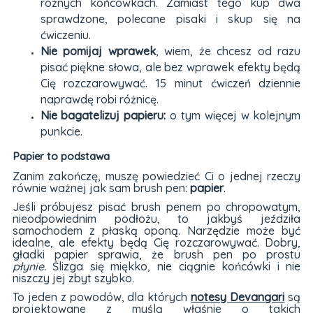
różnych końcówkach. Zamiast tego kup dwa
sprawdzone, polecane pisaki i skup się na
ćwiczeniu.
Nie pomijaj wprawek
, wiem, że chcesz od razu
pisać piękne słowa, ale bez wprawek efekty będą
Cię rozczarowywać. 15 minut ćwiczeń dziennie
naprawdę robi różnicę.
Nie bagatelizuj papieru:
o tym więcej w kolejnym
punkcie.
Papier to podstawa
Zanim zakończę, muszę powiedzieć Ci o jednej rzeczy
równie ważnej jak sam brush pen:
papier
.
Jeśli próbujesz pisać brush penem po chropowatym,
nieodpowiednim podłożu, to jakbyś jeździła
samochodem z płaską oponą. Narzędzie może być
idealne, ale efekty będą Cię rozczarowywać. Dobry,
gładki papier sprawia, że brush pen po prostu
płynie.
Ślizga się miękko, nie ciągnie końcówki i nie
niszczy jej zbyt szybko.
To jeden z powodów, dla których
notesy Devangari
są
projektowane z myślą właśnie o takich