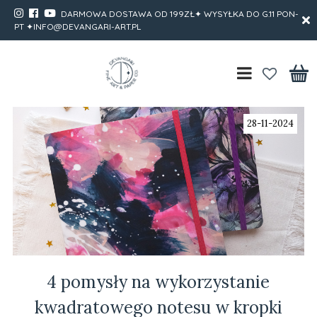
DARMOWA DOSTAWA OD 199ZŁ✦ WYSYŁKA DO G.11 PON-
PT ✦INFO@DEVANGARI-ART.PL
28-11-2024
4 pomysły na wykorzystanie
kwadratowego notesu w kropki