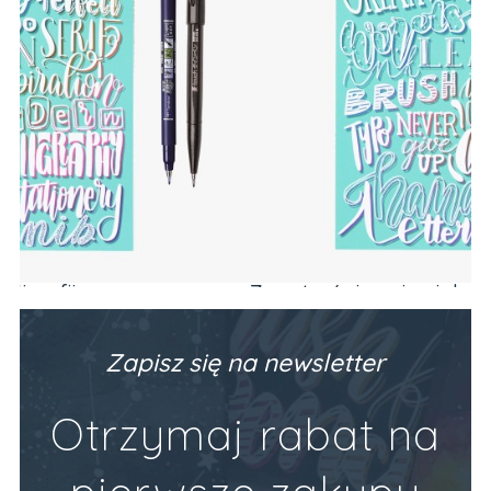
Zeszyt z ćwiczeniami do brush letteringu
PODSTAWY (alfabet, codzienne frazy)
Producent:
Devangari Art
89,90 zł
Zapisz się na newsletter
Do Koszyka
Otrzymaj rabat na