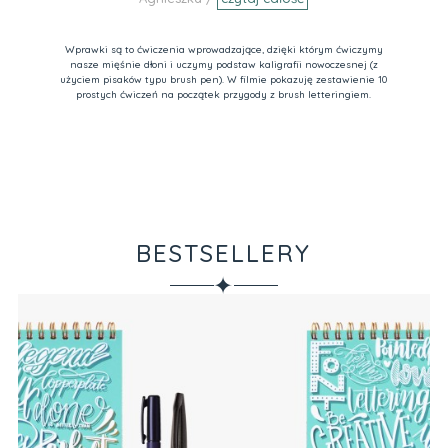
Wprawki są to ćwiczenia wprowadzające, dzięki którym ćwiczymy
nasze mięśnie dłoni i uczymy podstaw kaligrafii nowoczesnej (z
użyciem pisaków typu brush pen). W filmie pokazuję zestawienie 10
prostych ćwiczeń na początek przygody z brush letteringiem.
BESTSELLERY
✦
Ze
Va
Pr
34