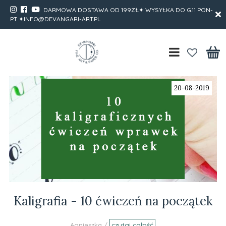
DARMOWA DOSTAWA OD 199ZŁ✦ WYSYŁKA DO G.11 PON-
PT ✦INFO@DEVANGARI-ART.PL
20-08-2019
Kaligrafia - 10 ćwiczeń na początek
Agnieszka /
czytaj całość