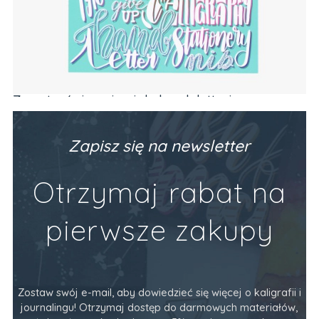
Zeszyt z ćwiczeniami do brush letteringu
Ze
PODSTAWY (alfabet, codzienne frazy)
Va
Producent:
Devangari Art
Pr
89,90 zł
34
Zapisz się na newsletter
Do Koszyka
Otrzymaj rabat na
pierwsze zakupy
Zostaw swój e-mail, aby dowiedzieć się więcej o kaligrafii i
journalingu! Otrzymaj dostęp do darmowych materiałów,