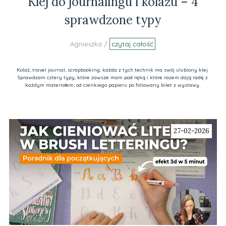
Klej do journalingu i kolażu – 4
sprawdzone typy
Agnieszka /
czytaj całość
Kolaż, travel journal, scrapbooking, każda z tych technik ma swój ulubiony klej.
Sprawdzam cztery typy, które zawsze mam pod ręką i które razem dają radę z
każdym materiałem, od cienkiego papieru po foliowany bilet z wystawy.
27-02-2026