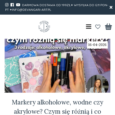
DARMOWA DOSTAWA OD 199ZŁ✦ WYSYŁKA DO G.11 PON-
PT ✦INFO@DEVANGARI-ART.PL
16-04-2026
Markery alkoholowe, wodne czy
akrylowe? Czym się różnią i co